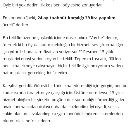
Öyle biri yok dedim. İlk kez beni böylesine zorluyorlar.
En sonunda “peki,
24 ay taahhüt karşılığı 39 lira yapalım
ücreti” dediler.
Bu teklifin üzerine şaşkınlık içinde durakladım. “Vay be” dedim,
“demek ki bu fiyata kadar inebildiğin bir hizmeti ses çıkarmadığım
için yıllardır bana tam fiyattan veriyorsun?” Resmen 15 yıllık
müşteriyi enayi yerine koyan bir teklif. Tepemin tası attı, “lütfen
beni ikna etmeye çalışmayın, hiçbir teklifle ilgilenmiyorum sadece
hattın iptalini gerçekleştirin” dedim.
Karşılıklı gerildik. Görevli bir türlü ikna edemediği için gergin, ben bu
kadar ısrarla ikna etmeye çalıştığı için. Üstüne neredeyse 15 yıldır
hizmet aldığım bir şirketin bugüne dek sunmadığı cömertliği gider
ayak sunmasından dolayı daha da sinirlendim. İyi niyetli, sessiz
sakin olanları cezalandırıp cazgır olanı ödüllendiren sistemlerden
oldum olası nefret ederim.