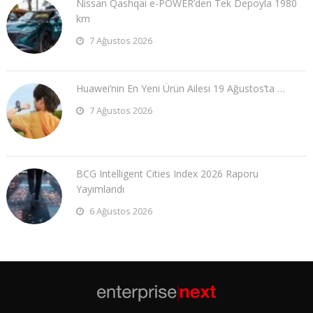
Nissan Qashqai e-POWER’den Tek Depoyla 1980
km
7 Ağustos 2026
Huawei’nin En Yeni Ürün Ailesi 19 Ağustos’ta …
7 Ağustos 2026
BCG Intelligent Cities Index 2026 Raporu
Yayımlandı
6 Ağustos 2026