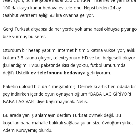
televizyon, 50 megabite kadar 250 GB AKN’li internet ve yanına da
100 dakikaya kadar bedava ev telefonu. Hepsi birden 24 ay
taahhüt verirsem aylığı 83 lira civarına geliyor.
Gerçi Turksat altyapısı da her yerde yok ama nasıl olduysa piyango
bize vurmuş bu sefer.
Oturdum bir hesap yaptım. İnternet hızım 5 katına yükseliyor, aylık
kotam 3,5 katına çıkıyor, televizyonum HD ve bol belgeselli oluyor
(kullandığım Tivibu paketinde ikisi de yoktu, futbol umurumda
değil). Üstelik
ev telefonunu bedavaya
getiriyorum.
Paketin upload hızı da 4 megabitmiş. Demek ki artık ben odada bir
şey indirirken içeride oyun oynayan oğlum “BABA LAG GİRİYOR!
BABA LAG VAR” diye bağırmayacak. Nefis.
Bu arada yanlış anlamayın derdim Turksat övmek değil. Bu
koşulları bana mahalle bakkalı sağlasa şu an size övdüğüm şirket
Adem Kuruyemiş olurdu.