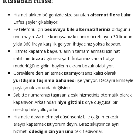
Kıssadan Hisse:
Hizmet alırken bölgenizde size sunulan
alternatiflere
bakın.
Enfes şeyler çıkabiliyor.
Ev telefonu için
bedavaya bile alternatifleriniz
olduğunu
unutmayın. Az bile konuşsanız kullanım ücreti ayda 30 liradan
yılda 360 liraya karşılık geliyor. İhtiyacınız yoksa kapatın.
Hizmet kapatma başvurularının tamamlanması için hat
sahibinin
bizzat
gitmesi şart. İmkanınız varsa bölge
müdürlüğüne gidin, bayilerin ekranı bozuk olabiliyor.
Görevlilere dert anlatmak istemiyorsanız kalıcı olarak
yurtdışına taşınma
bahanesi
işe yarıyor. Detayını kimseyle
paylaşmak zorunda değilsiniz.
Sabitte numaranızı taşırsanız eski hizmetiniz otomatik olarak
kapanıyor. Arkasından
niye gittiniz
diye duygusal bir
mektup bile yolluyorlar.
Hizmete devam etmeyi düşünseniz bile çağrı merkezini
arayıp kapatmak istiyorum deyin. Biraz sıkıştırınca aynı
hizmeti
ödediğinizin yarısına
teklif ediyorlar.