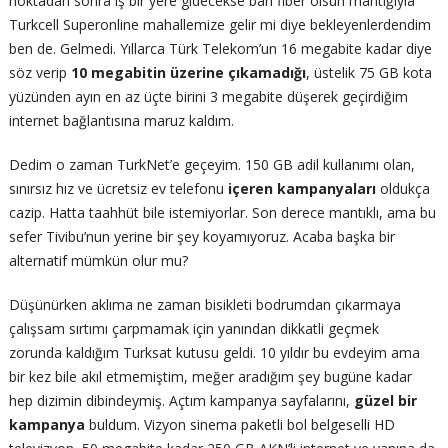
noktadan sonra iş bir yere gidecekse bari fiber olsun mantığıyla
Turkcell Superonline mahallemize gelir mi diye bekleyenlerdendim
ben de. Gelmedi. Yıllarca Türk Telekom’un 16 megabite kadar diye
söz verip
10 megabitin üzerine çıkamadığı
, üstelik 75 GB kota
yüzünden ayın en az üçte birini 3 megabite düşerek geçirdiğim
internet bağlantısına maruz kaldım.
Dedim o zaman TurkNet’e geçeyim. 150 GB adil kullanımı olan,
sınırsız hız ve ücretsiz ev telefonu
içeren kampanyaları
oldukça
cazip. Hatta taahhüt bile istemiyorlar. Son derece mantıklı, ama bu
sefer Tivibu’nun yerine bir şey koyamıyoruz. Acaba başka bir
alternatif mümkün olur mu?
Düşünürken aklıma ne zaman bisikleti bodrumdan çıkarmaya
çalışsam sırtımı çarpmamak için yanından dikkatli geçmek
zorunda kaldığım Turksat kutusu geldi. 10 yıldır bu evdeyim ama
bir kez bile akıl etmemiştim, meğer aradığım şey bugüne kadar
hep dizimin dibindeymiş. Açtım kampanya sayfalarını,
güzel bir
kampanya
buldum. Vizyon sinema paketli bol belgeselli HD