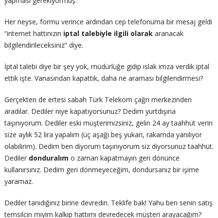
yapması gerekiyormuş.
Her neyse, formu verince ardından cep telefonuma bir mesaj geldi
“internet hattınızın
iptal talebiyle ilgili
olarak
aranacak
bilgilendirileceksiniz” diye.
İptal talebi diye bir şey yok, müdürlüğe gidip ıslak imza verdik iptal
ettik işte. Vanasından kapattık, daha ne araması bilgilendirmesi?
Gerçekten de ertesi sabah Türk Telekom çağrı merkezinden
aradılar. Dediler niye kapatıyorsunuz? Dedim yurtdışına
taşınıyorum. Dediler eski müşterimizsiniz, gelin 24 ay taahhüt verin
size aylık 52 lira yapalım (üç aşağı beş yukarı, rakamda yanılıyor
olabilirim). Dedim ben diyorum taşınıyorum siz diyorsunuz taahhüt.
Dediler
donduralım
o zaman kapatmayın geri dönünce
kullanırsınız. Dedim geri dönmeyeceğim, dondursanız bir işime
yaramaz.
Dediler tanıdığınız birine devredin. Teklife bak! Yahu ben senin satış
temsilcin miyim kalkıp hattımı devredecek müşteri arayacağım?