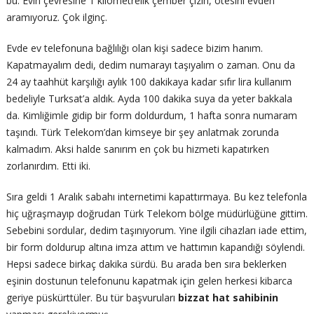
bu. Evin çevresine 1 kilometrelik çember çizin, ötesini evden
aramıyoruz. Çok ilginç.
Evde ev telefonuna bağlılığı olan kişi sadece bizim hanım.
Kapatmayalım dedi, dedim numarayı taşıyalım o zaman. Onu da
24 ay taahhüt karşılığı aylık 100 dakikaya kadar sıfır lira kullanım
bedeliyle Turksat’a aldık. Ayda 100 dakika suya da yeter bakkala
da. Kimliğimle gidip bir form doldurdum, 1 hafta sonra numaram
taşındı. Türk Telekom’dan kimseye bir şey anlatmak zorunda
kalmadım. Aksi halde sanırım en çok bu hizmeti kapatırken
zorlanırdım. Etti iki.
Sıra geldi 1 Aralık sabahı internetimi kapattırmaya. Bu kez telefonla
hiç uğraşmayıp doğrudan Türk Telekom bölge müdürlüğüne gittim.
Sebebini sordular, dedim taşınıyorum. Yine ilgili cihazları iade ettim,
bir form doldurup altına imza attım ve hattımın kapandığı söylendi.
Hepsi sadece birkaç dakika sürdü. Bu arada ben sıra beklerken
eşinin dostunun telefonunu kapatmak için gelen herkesi kibarca
geriye püskürttüler. Bu tür başvuruları
bizzat hat sahibinin