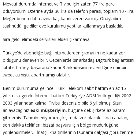
Mevcut durumda internet ve Tivibu için zaten 77 lira para
ödüyordum. Üzerine ayda 30 lira da telefon parası, toplam 107 lira.
Meğer bunun daha azına kaç katını veren varmış. Onayladım
taahhüdü, geldiler eve kurulumu yaptılar kullanmaya başladık.
Sıra geldi elimdeki servisleri elden çıkarmaya.
Türkiye’de aboneliğe bağlı hizmetlerden çıkmanın ne kadar zor
olduğunu deneyen bilir. Geçenlerde bir arkadaş Digiturk bağlantısını
iptal ettirmeyi başarana kadar 3 arkadaşının evlendiğine dair bir
tweet atmıştı, abartmamış olabilir.
Benim durumuma gelince. Türk Telekom sabit hattım en az 15
yıllık olsa gerek. İnternet hattım Türkiye’ye ADSL’in ilk geldiği 2002-
2003 yıllarından kalma. Tivibu deseniz o bile 6 yıl olmuş. Sizin
anlayacağınız
eski müşteriyim
, bugüne dek şirkete az param
gitmemiş. Tahmin ediyorum çıkışım da zor olacak. İkna çabaları,
son dakika teklifleri, bizzat başvuru için bölge müdürlüğüne
yönlendirmeler… İnatçı ikna timlerinin tsunami dalgası gibi üzerime