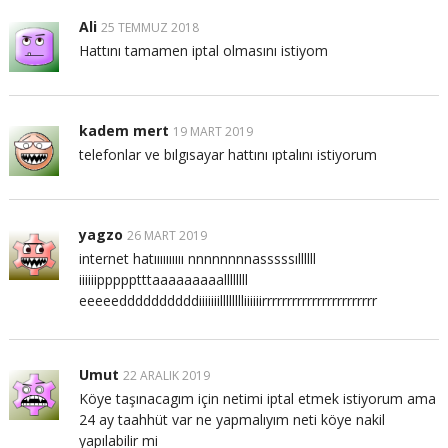
Ali
25 TEMMUZ 2018
Hattını tamamen iptal olmasını istiyom
kadem mert
19 MART 2019
telefonlar ve bılgısayar hattını ıptalını istiyorum
yagzo
26 MART 2019
internet hatıııııııııı nnnnnnnnasssssıllllll
iiiiiippppptttaaaaaaaaallllllll
eeeeeddddddddddiiiiiiilllllllliiiiiirrrrrrrrrrrrrrrrrrrrrrr
Umut
22 ARALIK 2019
Köye taşınacagım için netimi iptal etmek istiyorum ama
24 ay taahhüt var ne yapmalıyım neti köye nakil
yapılabilir mi