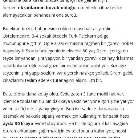
kendisine para kazandıracak bir iş için de gelmemişim,
hemen
ekranlarının bozuk olduğu
, o nedenle cihaz teslim
alamayacakları bahanesini öne sürdü.
Bu ekran bozuk bahanesinin oldum olası hastasıyımdır.
Üstelemedim, 3-4 sokak ötedeki Türk Telekom bölge
müdürlüğüne gittim. Öğle arası olmasına rağmen bir görevli nöbeti
başındaydı. Sırada bekleyenlerin ekserisi 60 yaş üzeri. İçeri giren
teyze bir yandan işini yapıyor, bir yandan görevli kıza hayırlı kısmet
nasıl bulunur oğlu nasıl güzel bir insan onları anlatıyor. Kızcağız
teyzenin işini yapıp sözlüm var diyerek nazikçe yolladı. Sıram geldi,
cihazlarımı teslim ederek tutanağımı aldım. Etti bir.
Ev telefonu daha kolay oldu. Evde zaten 3 tane mobil hat var,
içlerinde toplasanız 3 bin dakikaya yakın her yöne görüşme yatıyor
ve en az üçte ikisi yanıp gidiyor. Ben ise sadece damacana su
istemek ve bakkala sipariş vermek için kullandığım bir sabit hattı
ayda 30 liraya
evde tutuyorum. Ha bir de oğlum 3 kat aşağıda
oturan arkadaşını çağırmak için ev telefonunu kullanıyor, hepsi