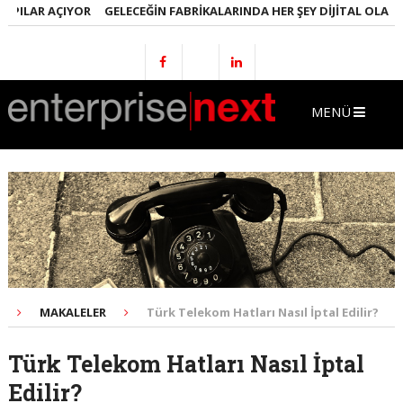
LAR AÇIYOR
GELECEĞIN FABRIKALARINDA HER ŞEY DIJITAL OLACAK
M
MENÜ
MAKALELER
Türk Telekom Hatları Nasıl İptal Edilir?
Türk Telekom Hatları Nasıl İptal
Edilir?