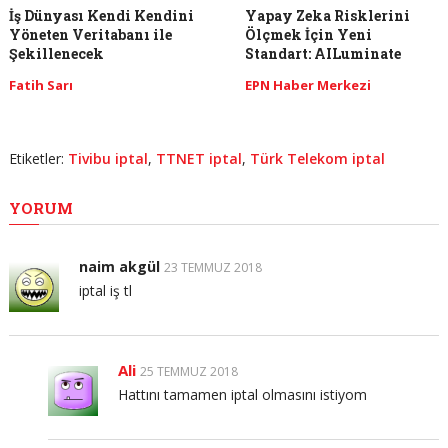
İş Dünyası Kendi Kendini
Yapay Zeka Risklerini
Yöneten Veritabanı ile
Ölçmek İçin Yeni
Şekillenecek
Standart: AILuminate
Fatih Sarı
EPN Haber Merkezi
Etiketler:
Tivibu iptal
,
TTNET iptal
,
Türk Telekom iptal
YORUM
naim akgül
23 TEMMUZ 2018
iptal iş tl
Ali
25 TEMMUZ 2018
Hattını tamamen iptal olmasını istiyom