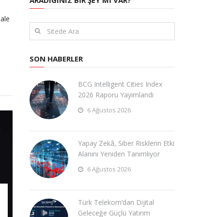
ARADIĞINIZ BIR ŞEY MI VAR?
dan E-Ticarete
Siber Güvenlik Yeniden
ığı
Şekilleniyor
hale
SON HABERLER
BCG Intelligent Cities Index
2026 Raporu Yayımlandı
6 Ağustos 2026
Yapay Zekâ, Siber Risklerin Etki
Alanını Yeniden Tanımlıyor
6 Ağustos 2026
Türk Telekom’dan Dijital
Geleceğe Güçlü Yatırım