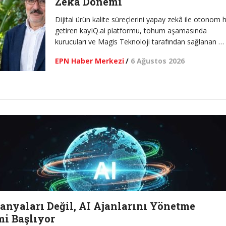
Zeka Dönemi
2026
Mağazanolsun’
Minikler Doğa İçin Kodladı
MAI 5.0 Kolayl
Dijital ürün kalite süreçlerini yapay zekâ ile otonom 
getiren kayIQ.ai platformu, tohum aşamasında
kurucuları ve Magis Teknoloji tarafından sağlanan …
EPN Haber Merkezi
/
6 Ağustos 2026
nyaları Değil, AI Ajanlarını Yönetme
i Başlıyor