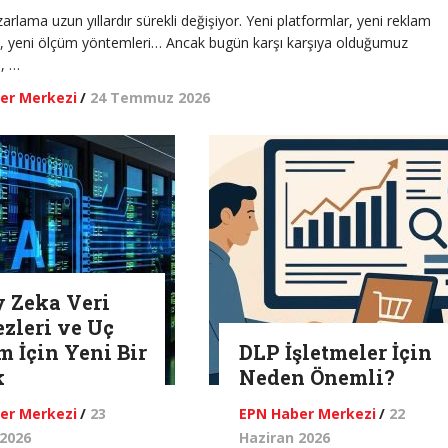
arlama uzun yıllardır sürekli değişiyor. Yeni platformlar, yeni reklam
i, yeni ölçüm yöntemleri… Ancak bugün karşı karşıya olduğumuz
, …
er Merkezi
/
24 Temmuz 2026
 Zeka Veri
zleri ve Uç
m İçin Yeni Bir
DLP İşletmeler İçin
k
Neden Önemli?
er Merkezi
/
23
EPN Haber Merkezi
/
22
 2026
Haziran 2026