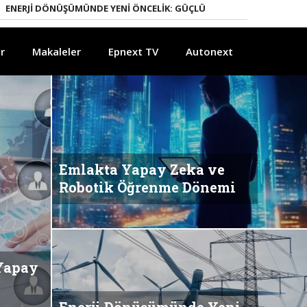
ÖNÜŞÜMÜNDE YENI ÖNCELIK: GÜÇLÜ ELEKTRIK ŞEBEKELERI
YAPAY ZEK
r
Makaleler
Epnext TV
Autonext
Emlakta Yapay Zeka ve
Robotik Öğrenme Dönemi
 Yapay