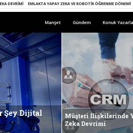
I
EMLAKTA YAPAY ZEKA VE ROBOTIK ÖĞRENME DÖNEMI
ENERJI D
Manşet
Gündem
Konuk Yazarla
 Şey Dijital
Müşteri İlişkilerinde
Zeka Devrimi