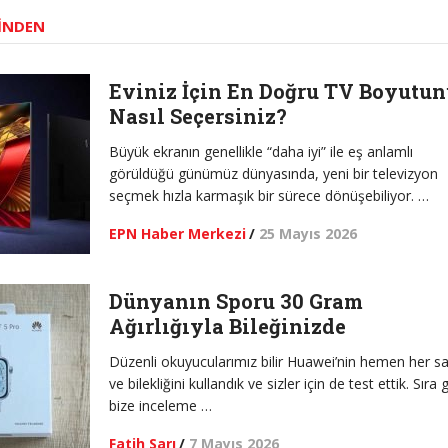
INDEN
Eviniz İçin En Doğru TV Boyutu
Nasıl Seçersiniz?
Büyük ekranın genellikle “daha iyi” ile eş anlamlı
görüldüğü günümüz dünyasında, yeni bir televizyon
seçmek hızla karmaşık bir sürece dönüşebiliyor. …
EPN Haber Merkezi
/
25 Mayıs 2026
Dünyanın Sporu 30 Gram
Ağırlığıyla Bileğinizde
Düzenli okuyucularımız bilir Huawei’nin hemen her s
ve bilekliğini kullandık ve sizler için de test ettik. Sıra 
bize inceleme …
Fatih Sarı
/
7 Mayıs 2026