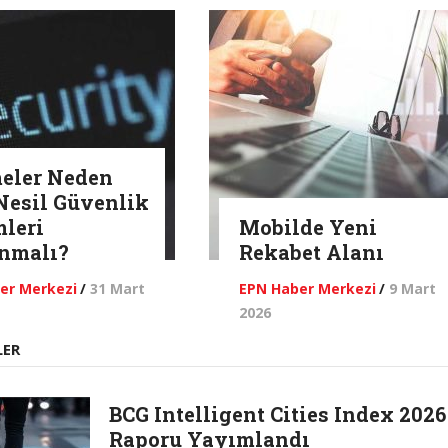
meler Neden
Nesil Güvenlik
leri
Mobilde Yeni
nmalı?
Rekabet Alanı
er Merkezi
/
31 Mart
EPN Haber Merkezi
/
9 Mart
2026
LER
BCG Intelligent Cities Index 2026
Raporu Yayımlandı