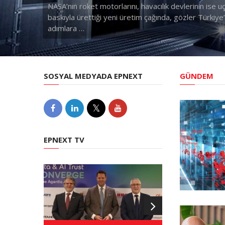
NASA’nın roket motorlarını, havacılık devlerinin ise u
baskıyla ürettiği yeni üretim çağında, gözler Türkiye’
adımlara …
SOSYAL MEDYADA EPNEXT
GÜNDEM
EPNEXT TV