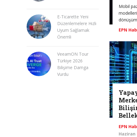
Mobil paz
modeller
E-Ticarette Yeni
dönüşüm
Düzenlemelere Hızlı
EPN Hab
Uyum Sağlamak
Önemli
VeeamON Tour
Türkiye 2026
Bilişime Damga
Vurdu
Yapay
Merke
Bilişi
Belle
EPN Hab
Haziran