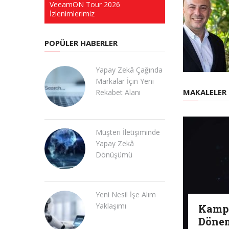
VeeamON Tour 2026
Red Hat Summit 
İzlenimlerimiz
İzlenimlerimiz
POPÜLER HABERLER
Yapay Zekâ Çağında
Markalar İçin Yeni
MAKALELER
Rekabet Alanı
Müşteri İletişiminde
Yapay Zekâ
Dönüşümü
Yeni Nesil İşe Alım
Yaklaşımı
Kampa
Dönem