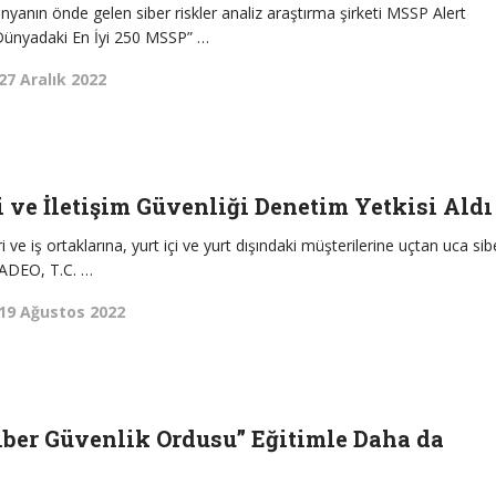
nyanın önde gelen siber riskler analiz araştırma şirketi MSSP Alert
“Dünyadaki En İyi 250 MSSP” …
27 Aralık 2022
i ve İletişim Güvenliği Denetim Yetkisi Aldı
ri ve iş ortaklarına, yurt içi ve yurt dışındaki müşterilerine uçtan uca sib
 ADEO, T.C. …
19 Ağustos 2022
iber Güvenlik Ordusu” Eğitimle Daha da