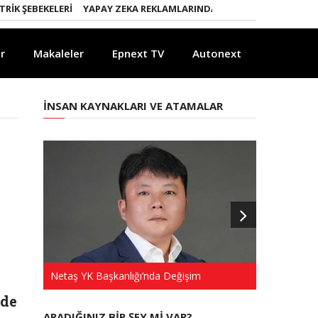
K ŞEBEKELERI
YAPAY ZEKA REKLAMLARINDA KURALLAR DEĞIŞIYOR
r
Makaleler
Epnext TV
Autonext
İNSAN KAYNAKLARI VE ATAMALAR
Netaş YK Başkanlığı’nda Değişim
Türkkep’te 
nde
ARADIĞINIZ BIR ŞEY MI VAR?