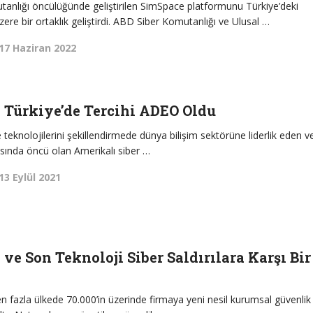
nlığı öncülüğünde geliştirilen SimSpace platformunu Türkiye’deki
ere bir ortaklık geliştirdi. ABD Siber Komutanlığı ve Ulusal …
17 Haziran 2022
 Türkiye’de Tercihi ADEO Oldu
 teknolojilerini şekillendirmede dünya bilişim sektörüne liderlik eden v
sında öncü olan Amerikalı siber …
13 Eylül 2021
 ve Son Teknoloji Siber Saldırılara Karşı Bir
 fazla ülkede 70.000’in üzerinde firmaya yeni nesil kurumsal güvenlik