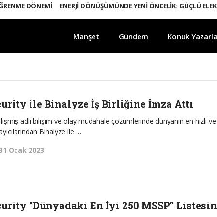
RENME DÖNEMI
ENERJI DÖNÜŞÜMÜNDE YENI ÖNCELIK: GÜÇLÜ ELEKTRI
Manşet
Gündem
Konuk Yazarla
rity ile Binalyze İş Birliğine İmza Attı
lişmiş adli bilişim ve olay müdahale çözümlerinde dünyanın en hızlı ve
ıcılarından Binalyze ile …
31 Ocak 2023
urity “Dünyadaki En İyi 250 MSSP” Listesi