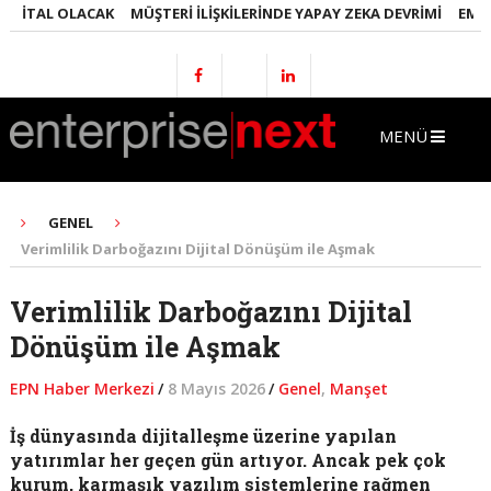
ITAL OLACAK
MÜŞTERI İLIŞKILERINDE YAPAY ZEKA DEVRIMI
EMLAKTA
MENÜ
GENEL
Verimlilik Darboğazını Dijital Dönüşüm ile Aşmak
Verimlilik Darboğazını Dijital
Dönüşüm ile Aşmak
EPN Haber Merkezi
/
8 Mayıs 2026
/
Genel
,
Manşet
İş dünyasında dijitalleşme üzerine yapılan
yatırımlar her geçen gün artıyor. Ancak pek çok
kurum, karmaşık yazılım sistemlerine rağmen