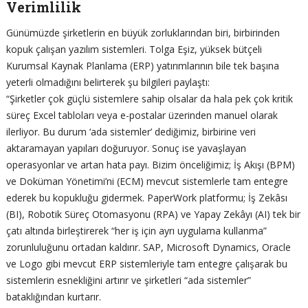
Verimlilik
Günümüzde şirketlerin en büyük zorluklarından biri, birbirinden
kopuk çalışan yazılım sistemleri. Tolga Eşiz, yüksek bütçeli
Kurumsal Kaynak Planlama (ERP) yatırımlarının bile tek başına
yeterli olmadığını belirterek şu bilgileri paylaştı:
“Şirketler çok güçlü sistemlere sahip olsalar da hala pek çok kritik
süreç Excel tabloları veya e-postalar üzerinden manuel olarak
ilerliyor. Bu durum ‘ada sistemler’ dediğimiz, birbirine veri
aktaramayan yapıları doğuruyor. Sonuç ise yavaşlayan
operasyonlar ve artan hata payı. Bizim önceliğimiz; İş Akışı (BPM)
ve Doküman Yönetimi’ni (ECM) mevcut sistemlerle tam entegre
ederek bu kopukluğu gidermek. PaperWork platformu; İş Zekâsı
(BI), Robotik Süreç Otomasyonu (RPA) ve Yapay Zekâyı (AI) tek bir
çatı altında birleştirerek “her iş için ayrı uygulama kullanma”
zorunluluğunu ortadan kaldırır. SAP, Microsoft Dynamics, Oracle
ve Logo gibi mevcut ERP sistemleriyle tam entegre çalışarak bu
sistemlerin esnekliğini artırır ve şirketleri “ada sistemler”
bataklığından kurtarır.