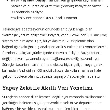
Hata Payında Düşüş:
Manuel veri girişinden kaynaklanan
hatalar ve bu hataları düzeltme (rework) maliyetleri yüzde 80-
90 oranında azalıyor.
Yazılım Süreçlerinde “Düşük Kod” Dönemi
Teknolojiye adaptasyonun önündeki en büyük engel olan
“karmaşık yazılım geliştirme” ihtiyacı, yerini Low-Code (Düşük Kod)
sistemlere bırakıyor. Eşiz, bu yaklaşımın BT ekiplerine olan
bağımlılığı azalttığını: “İş analistleri artık sürükle-bırak yöntemleriyle
formları ve akışları günler içinde canlıya alabiliyor. Bu, şirketlere
değişen piyasaya anında uyum sağlama esnekliği kazandırıyor.
Süreçler tasarlanır tasarlanmaz, ekstra hiçbir geliştirmeye gerek
kalmadan Android ve iOS mobil cihazlarda kullanıma hazır hale
geliyor; böylece ofisiniz cebinize taşınıyor.” sözleriyle ifade etti.
Yapay Zekâ ile Akıllı Veri Yönetimi
Süreçlerin sadece dijitalleşmesi değil, aynı zamanda “akıllanması”
gerektiğini belirten Eşiz, PaperWork’un sektör ve departmandan
bağımsız bir şekilde çalışarak kurumun tüm kılcal damarlarına