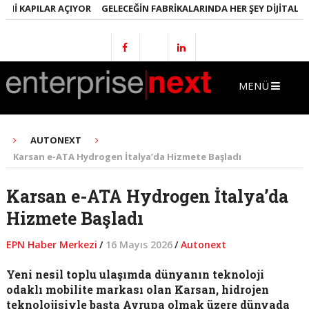
I KAPILAR AÇIYOR
GELECEĞIN FABRIKALARINDA HER ŞEY DIJITAL OLA
MENÜ
AUTONEXT
Karsan e-ATA Hydrogen İtalya’da Hizmete Başladı
Karsan e-ATA Hydrogen İtalya’da
Hizmete Başladı
EPN Haber Merkezi
/
16 Mayıs 2026
/
Autonext
Yeni nesil toplu ulaşımda dünyanın teknoloji
odaklı mobilite markası olan Karsan, hidrojen
teknolojisiyle başta Avrupa olmak üzere dünyada