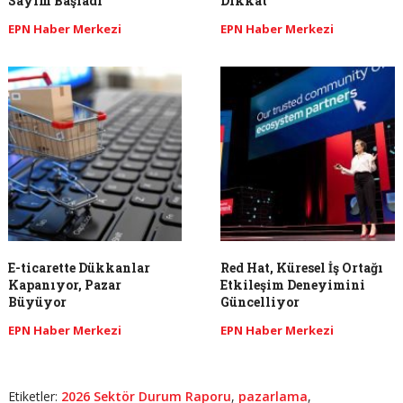
Sayım Başladı
Dikkat
EPN Haber Merkezi
EPN Haber Merkezi
​E-ticarette Dükkanlar
Red Hat, Küresel İş Ortağı
Kapanıyor, Pazar
Etkileşim Deneyimini
Büyüyor
Güncelliyor
EPN Haber Merkezi
EPN Haber Merkezi
Etiketler:
2026 Sektör Durum Raporu
,
pazarlama
,