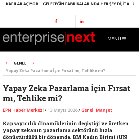
KAPILAR AÇIYOR
GELECEĞIN FABRIKALARINDA HER ŞEY DIJITAL OLACA
MENÜ
GENEL
Yapay Zeka Pazarlama İçin Fırsat mı, Tehlike mi?
Yapay Zeka Pazarlama İçin Fırsat
mı, Tehlike mi?
EPN Haber Merkezi
/
13 Mayıs 2026
/
Genel
,
Manşet
Kapsayıcılık dinamiklerinin değiştiği ve üretken
yapay zekanın pazarlama sektörünü hızla
dönüştürdüğü bir dönemde, BM Kadın Birimi (UN