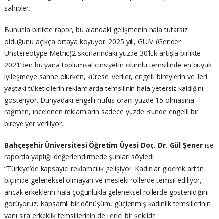
sahipler.
Bununla birlikte rapor, bu alandaki gelişmenin hala tutarsız
olduğunu açıkça ortaya koyuyor. 2025 yılı, GUM (Gender
Unstereotype Metric)2 skorlarındaki yüzde 30’luk artışla birlikte
2021’den bu yana toplumsal cinsiyetin olumlu temsilinde en büyük
iyileşmeye sahne olurken, küresel veriler, engelli bireylerin ve ileri
yaştaki tüketicilerin reklamlarda temsilinin hala yetersiz kaldığını
gösteriyor. Dünyadaki engelli nüfus oranı yüzde 15 olmasına
rağmen, incelenen reklamların sadece yüzde 3’ünde engelli bir
bireye yer veriliyor.
Bahçeşehir Üniversitesi Öğretim Üyesi Doç. Dr. Gül Şener
ise
raporda yaptığı değerlendirmede şunları söyledi:
“Türkiye’de kapsayıcı reklamcılık gelişiyor. Kadınlar giderek artan
biçimde geleneksel olmayan ve mesleki rollerde temsil ediliyor,
ancak erkeklerin hala çoğunlukla geleneksel rollerde gösterildiğini
görüyoruz. Kapsamlı bir dönüşüm, güçlenmiş kadınlık temsillerinin
yanı sıra erkeklik temsillerinin de ilerici bir şekilde