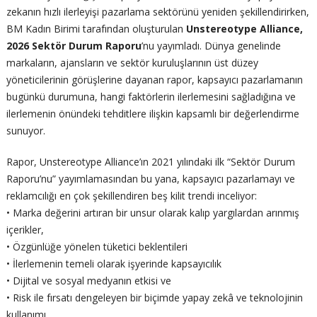
zekanın hızlı ilerleyişi pazarlama sektörünü yeniden şekillendirirken,
BM Kadın Birimi tarafından oluşturulan
Unstereotype Alliance,
2026 Sektör Durum Raporu
’nu yayımladı. Dünya genelinde
markaların, ajansların ve sektör kuruluşlarının üst düzey
yöneticilerinin görüşlerine dayanan rapor, kapsayıcı pazarlamanın
bugünkü durumuna, hangi faktörlerin ilerlemesini sağladığına ve
ilerlemenin önündeki tehditlere ilişkin kapsamlı bir değerlendirme
sunuyor.
Rapor, Unstereotype Alliance’ın 2021 yılındaki ilk “Sektör Durum
Raporu’nu” yayımlamasından bu yana, kapsayıcı pazarlamayı ve
reklamcılığı en çok şekillendiren beş kilit trendi inceliyor:
• Marka değerini artıran bir unsur olarak kalıp yargılardan arınmış
içerikler,
• Özgünlüğe yönelen tüketici beklentileri
• İlerlemenin temeli olarak işyerinde kapsayıcılık
• Dijital ve sosyal medyanın etkisi ve
• Risk ile fırsatı dengeleyen bir biçimde yapay zekâ ve teknolojinin
kullanımı.