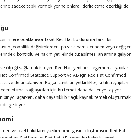
lerine sadece tepki vermek yerine onlara liderlik etme özerkliği de
uğu
ksinimlere odaklanıyor fakat Red Hat bu duruma farklı bir
uluşun jeopolitik değişimlerden, pazar dinamiklerinden veya değişen
erindeki kontrolü ve hakimiyeti elinde tutabilmesi anlamına geliyor.
e ölçeği sağlamak isteyen Red Hat, yeni nesil egemen altyapılar
ed Hat Confirmed Stateside Support ve AB için Red Hat Confirmed
ekle de arkalanıyor. Bugün tanıtılan yetkinlikler, kritik altyapıları
eden hizmet sağlayıcıları için bu temeli daha da ileriye taşıyor.
 bir yol açarken, daha dayanıklı bir açık kaynak temeli oluşturmak
nde getiriyor.
nomi
gemen ve özel bulutların yazılım omurgasını oluşturuyor. Red Hat
tomation Platform ve Red Hat AI’ı içeren bu birleşik temel