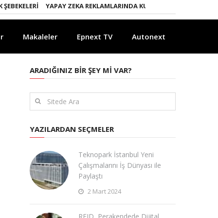
KELERI
YAPAY ZEKA REKLAMLARINDA KURALLAR DEĞIŞIYOR
YAPAY Z
r
Makaleler
Epnext TV
Autonext
ARADIĞINIZ BIR ŞEY MI VAR?
YAZILARDAN SEÇMELER
Teknopark İstanbul Yeni
Çalışmalarını İş Dünyası ile
Paylaştı
2 Mart 2024
RFID, Perakendede Dijital