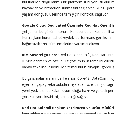
bulutlar için doğrulanmış bir platform sunuyor. Bu durum,
kaynakları ve hizmetleri sunmasını sağlarken, kuruluşlar
yaşam döngüsü üzerinde tam yığın kontrolü sağlıyor.
Google Cloud Dedicated Üzerinde Red Hat OpenShi
geliştirilen bu çözüm, kontrol konusunda en katı dahili tal
Kuruluşların kurumsal düzeydeki performans gereksinimle
bağımsızlıklarını sürdürmelerine yardımcı oluyor.
IBM Sovereign Core:
Red Hat OpenShift, Red Hat Enter
IBM’in egemen ve özel bulut çözümünün temelini oluştu
yapay zeka inovasyonu için temel bulut altyapısı görevi 
Bu çalışmalar aralarında Telenor, Core42, DataCom, Fuj
egemen yapay zeka bulutları inşa eden özel bir iş ortağı
yerel yetki altında kalan, uyumluluğa hazır ve yüksek pe
gereken yerelleştirilmiş uzmanlığı sağlıyor.
Red Hat Kıdemli Başkan Yardımcısı ve Ürün Müdür
kontrolden ödün vermek anlamına gelmemelidir. Bir kuruluş 