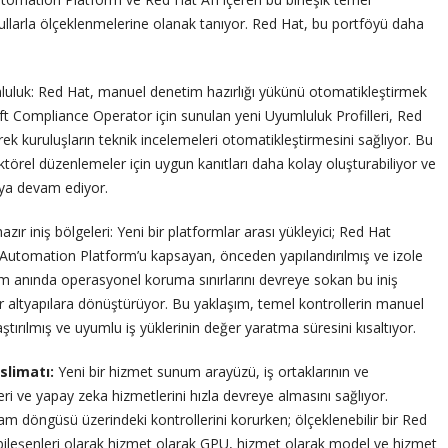
koşullarla ölçeklenmelerine olanak tanıyor. Red Hat, bu portföyü daha
umluluk: Red Hat, manuel denetim hazırlığı yükünü otomatikleştirmek
ft Compliance Operator için sunulan yeni Uyumluluk Profilleri, Red
ek kuruluşların teknik incelemeleri otomatikleştirmesini sağlıyor. Bu
örel düzenlemeler için uygun kanıtları daha kolay oluşturabiliyor ve
maya devam ediyor.
r iniş bölgeleri: Yeni bir platformlar arası yükleyici; Red Hat
 Automation Platform’u kapsayan, önceden yapılandırılmış ve izole
um anında operasyonel koruma sınırlarını devreye sokan bu iniş
ir altyapılara dönüştürüyor. Bu yaklaşım, temel kontrollerin manuel
ştırılmış ve uyumlu iş yüklerinin değer yaratma süresini kısaltıyor.
slimatı:
Yeni bir hizmet sunum arayüzü, iş ortaklarının ve
ri ve yapay zeka hizmetlerini hızla devreye almasını sağlıyor.
am döngüsü üzerindeki kontrollerini korurken; ölçeklenebilir bir Red
 bileşenleri olarak hizmet olarak GPU, hizmet olarak model ve hizmet