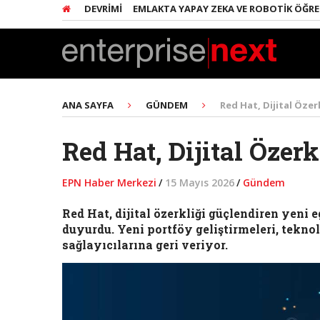
 YAPAY ZEKA DEVRIMI
EMLAKTA YAPAY ZEKA VE ROBOTIK ÖĞRENME 
ANA SAYFA
GÜNDEM
Red Hat, Dijital Özer
Red Hat, Dijital Özerk
EPN Haber Merkezi
/
15 Mayıs 2026
/
Gündem
Red Hat, dijital özerkliği güçlendiren yeni 
duyurdu. Yeni portföy geliştirmeleri, teknol
sağlayıcılarına geri veriyor.