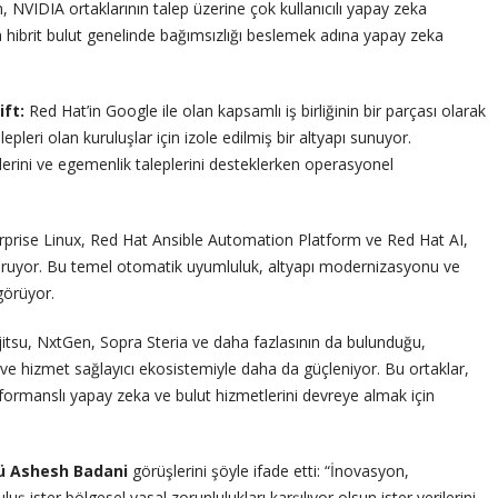
 NVIDIA ortaklarının talep üzerine çok kullanıcılı yapay zeka
a hibrit bulut genelinde bağımsızlığı beslemek adına yapay zeka
ft:
Red Hat’in Google ile olan kapsamlı iş birliğinin bir parçası olarak
epleri olan kuruluşlar için izole edilmiş bir altyapı sunuyor.
rini ve egemenlik taleplerini desteklerken operasyonel
prise Linux, Red Hat Ansible Automation Platform ve Red Hat AI,
ruyor. Bu temel otomatik uyumluluk, altyapı modernizasyonu ve
görüyor.
itsu, NxtGen, Sopra Steria ve daha fazlasının da bulunduğu,
 ve hizmet sağlayıcı ekosistemiyle daha da güçleniyor. Bu ortaklar,
rformanslı yapay zeka ve bulut hizmetlerini devreye almak için
ü Ashesh Badani
görüşlerini şöyle ifade etti: “İnovasyon,
ister bölgesel yasal zorunlulukları karşılıyor olsun ister verilerini