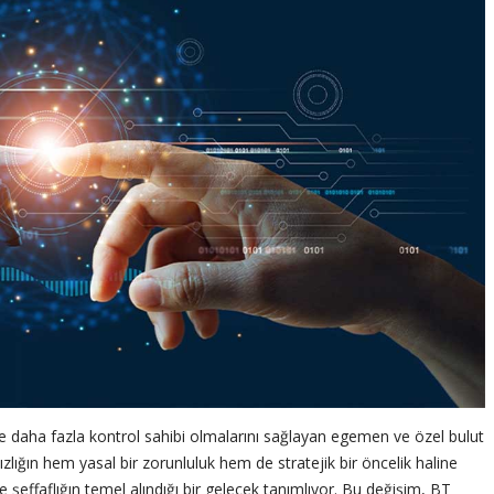
nde daha fazla kontrol sahibi olmalarını sağlayan egemen ve özel bulut
ızlığın hem yasal bir zorunluluk hem de stratejik bir öncelik haline
effaflığın temel alındığı bir gelecek tanımlıyor. Bu değişim, BT