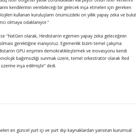
rlarını kendilerinin verebileceği bir gelecek inşa etmeleri için gereken
lojileri kullanan kuruluşların önümüzdeki on yıllık yapay zeka ve bulut
ımcı olmaya odaklanıyor.”
ise “NxtGen olarak, Hindistan’ın egemen yapay zeka geleceğinin
ış olması gerektiğine inanıyoruz. Egemenlik bizim temel çalışma
distan’ın GPU erişimini demokratikleştirmek ve inovasyonu kendi
 teknolojik bağımsızlığı sunmak üzere, temel orkestratör olarak Red
zerine inşa edilmiştir” dedi.
leri en güncel yurt içi ve yurt dışı kaynaklardan yansıtan kurumsal