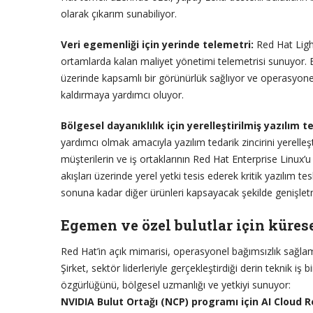
olarak çıkarım sunabiliyor.
Veri egemenliği için yerinde telemetri:
Red Hat Ligh
ortamlarda kalan maliyet yönetimi telemetrisi sunuyor. Bu
üzerinde kapsamlı bir görünürlük sağlıyor ve operasyonel 
kaldırmaya yardımcı oluyor.
Bölgesel dayanıklılık için yerelleştirilmiş yazılım t
yardımcı olmak amacıyla yazılım tedarik zincirini yerelleşt
müşterilerin ve iş ortaklarının Red Hat Enterprise Linux’
akışları üzerinde yerel yetki tesis ederek kritik yazılım te
sonuna kadar diğer ürünleri kapsayacak şekilde genişletm
Egemen ve özel bulutlar için küres
Red Hat’in açık mimarisi, operasyonel bağımsızlık sağlam
Şirket, sektör liderleriyle gerçekleştirdiği derin teknik iş
özgürlüğünü, bölgesel uzmanlığı ve yetkiyi sunuyor:
NVIDIA Bulut Ortağı (NCP) programı için AI Cloud 