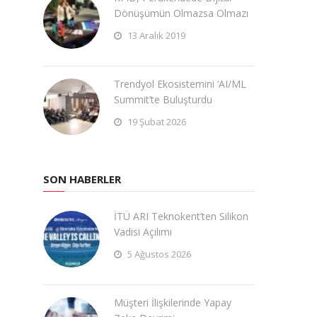
Dönüşümün Olmazsa Olmazı
13 Aralık 2019
Trendyol Ekosistemini ‘AI/ML
Summit’te Buluşturdu
19 Şubat 2026
SON HABERLER
İTÜ ARI Teknokent’ten Silikon
Vadisi Açılımı
5 Ağustos 2026
Müşteri İlişkilerinde Yapay