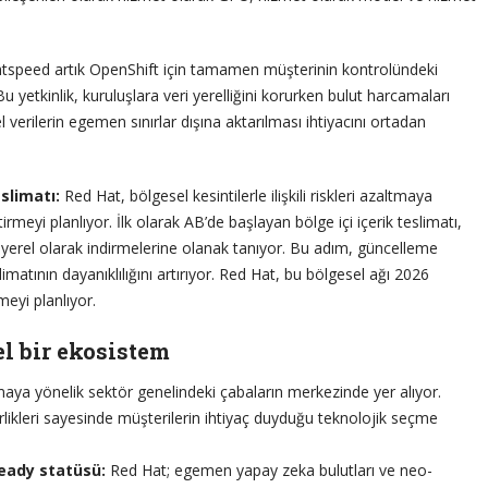
tspeed artık OpenShift için tamamen müşterinin kontrolündeki
 yetkinlik, kuruluşlara veri yerelliğini korurken bulut harcamaları
verilerin egemen sınırlar dışına aktarılması ihtiyacını ortadan
eslimatı:
Red Hat, bölgesel kesintilerle ilişkili riskleri azaltmaya
irmeyi planlıyor. İlk olarak AB’de başlayan bölge içi içerik teslimatı,
u yerel olarak indirmelerine olanak tanıyor. Bu adım, güncelleme
slimatının dayanıklılığını artırıyor. Red Hat, bu bölgesel ağı 2026
eyi planlıyor.
el bir ekosistem
aya yönelik sektör genelindeki çabaların merkezinde yer alıyor.
 birlikleri sayesinde müşterilerin ihtiyaç duyduğu teknolojik seçme
Ready statüsü:
Red Hat; egemen yapay zeka bulutları ve neo-