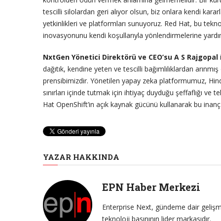
tescilli silolardan geri alıyor olsun, biz onlara kendi kara
yetkinlikleri ve platformları sunuyoruz. Red Hat, bu tekno
inovasyonunu kendi koşullarıyla yönlendirmelerine yard
NxtGen Yönetici Direktörü ve CEO’su A S Rajgopal
dağıtık, kendine yeten ve tescilli bağımlılıklardan arınm
prensibimizdir. Yönetilen yapay zeka platformumuz, Hin
sınırları içinde tutmak için ihtiyaç duyduğu şeffaflığı ve
Hat OpenShift’in açık kaynak gücünü kullanarak bu inanç ü
YAZAR HAKKINDA
EPN Haber Merkezi
Enterprise Next, gündeme dair gelişme
teknoloji basınının lider markasıdır.