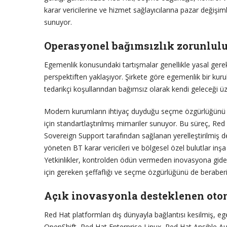
karar vericilerine ve hizmet sağlayıcılarına pazar değişim
sunuyor.
Operasyonel bağımsızlık zorunlul
Egemenlik konusundaki tartışmalar genellikle yasal gere
perspektiften yaklaşıyor. Şirkete göre egemenlik bir kur
tedarikçi koşullarından bağımsız olarak kendi geleceği üz
Modern kurumların ihtiyaç duyduğu seçme özgürlüğünü v
için standartlaştırılmış mimariler sunuyor. Bu süreç, R
Sovereign Support tarafından sağlanan yerelleştirilmiş dest
yöneten BT karar vericileri ve bölgesel özel bulutlar inşa 
Yetkinlikler, kontrolden ödün vermeden inovasyona giden
için gereken şeffaflığı ve seçme özgürlüğünü de beraberi
Açık inovasyonla desteklenen oto
Red Hat platformları dış dünyayla bağlantısı kesilmiş, e
OpenShift, Red Hat Enterprise Linux, Red Hat Ansible Au