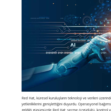
Red Hat, küresel kuruluşların teknoloji ve verileri üzeri
yetkinliklerini genişlettiğini duyurdu. Operasyonel bağıms
geldiği günümüzde Red Hat; seçme özgürlüğü, kontrol ve ş