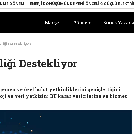
DÖNEMI
ENERJI DÖNÜŞÜMÜNDE YENI ÖNCELIK: GÜÇLÜ ELEKTRIK ŞEBE
Manşet
Gündem
Konuk Yazarla
kliği Destekliyor
liği Destekliyor
egemen ve özel bulut yetkinliklerini genişlettiğini
oji ve veri yetkisini BT karar vericilerine ve hizmet