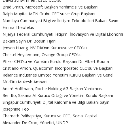
David Schwimmer, LSEG CEO’su
Brad Smith, Microsoft Başkan Yardımcısı ve Başkanı
Ralph Mupita, MTN Grubu CEO’su ve Grup Başkanı
Namibya Cumhuriyeti Bilgi ve İletişim Teknolojileri Bakanı Sayın
Emma Theofelus
Nijerya Federal Cumhuriyeti İletişim, İnovasyon ve Dijital Ekonomi
Bakanı Sayın Dr. Bosun Tijani
Jensen Huang, NVIDIA’nın Kurucusu ve CEO’su
Christel Heydemann, Orange Group CEO’su
Pfizer CEO’su ve Yönetim Kurulu Başkanı Dr. Albert Bourla
Cristiano Amon, Qualcomm Incorporated CEO’su ve Başkanı
Reliance Industries Limited Yönetim Kurulu Başkanı ve Genel
Müdürü Mukesh Ambani
André Hoffmann, Roche Holding AG Başkan Yardımcısı
Ren Ito, Sakana AI Kurucu Ortağı ve Yönetim Kurulu Başkanı
Singapur Cumhuriyeti Dijital Kalkınma ve Bilgi Bakanı Sayın
Josephine Teo
Chamath Palihapitiya, Kurucu ve CEO, Social Capital
Alexander De Croo, Yönetici, UNDP