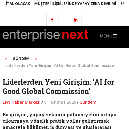
ITAL OLACAK
MÜŞTERI İLIŞKILERINDE YAPAY ZEKA DEVRIMI
EMLAKTA
MENÜ
GÜNDEM
Liderlerden Yeni Girişim: ‘AI for Good Global Commission’
Liderlerden Yeni Girişim: ‘AI for
Good Global Commission’
EPN Haber Merkezi
/
8 Temmuz 2026
/
Gündem
Bu girişim, yapay zekanın potansiyelini ortaya
çıkarmaya yönelik pratik yollar geliştirmek
amacıyla hükümet, iş dünyası ve uluslararası