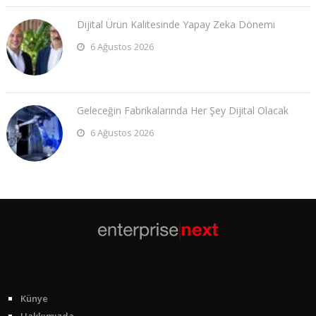
Dijital Ürün Kalitesinde Yapay Zeka Dönemi
6 Ağustos 2026
Geleceğin Fabrikalarında Her Şey Dijital Olacak
6 Ağustos 2026
Künye