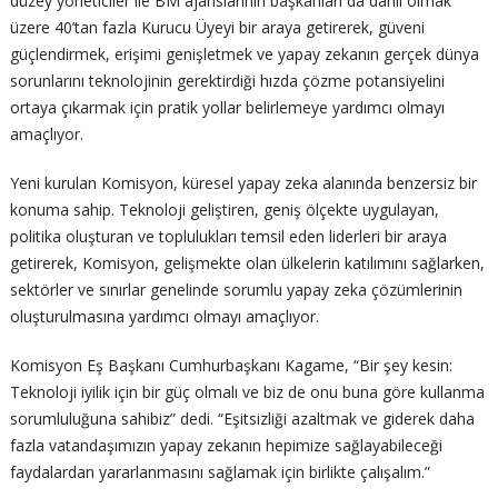
düzey yöneticiler ile BM ajanslarının başkanları da dahil olmak
üzere 40’tan fazla Kurucu Üyeyi bir araya getirerek, güveni
güçlendirmek, erişimi genişletmek ve yapay zekanın gerçek dünya
sorunlarını teknolojinin gerektirdiği hızda çözme potansiyelini
ortaya çıkarmak için pratik yollar belirlemeye yardımcı olmayı
amaçlıyor.
Yeni kurulan Komisyon, küresel yapay zeka alanında benzersiz bir
konuma sahip. Teknoloji geliştiren, geniş ölçekte uygulayan,
politika oluşturan ve toplulukları temsil eden liderleri bir araya
getirerek, Komisyon, gelişmekte olan ülkelerin katılımını sağlarken,
sektörler ve sınırlar genelinde sorumlu yapay zeka çözümlerinin
oluşturulmasına yardımcı olmayı amaçlıyor.
Komisyon Eş Başkanı Cumhurbaşkanı Kagame, “Bir şey kesin:
Teknoloji iyilik için bir güç olmalı ve biz de onu buna göre kullanma
sorumluluğuna sahibiz” dedi. “Eşitsizliği azaltmak ve giderek daha
fazla vatandaşımızın yapay zekanın hepimize sağlayabileceği
faydalardan yararlanmasını sağlamak için birlikte çalışalım.”