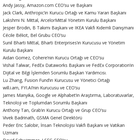
Andy Jassy, ​​Amazon.com CEO’su ve Başkanı
Jack Clark, Anthropic’in Kurucu Ortağı ve Kamu Yararı Başkanı
Lakshmi N. Mittal, ArcelorMittal Yönetim Kurulu Başkanı
Jesper Brodin, B Takımı Başkanı ve IKEA Vakfı Kıdemli Danışmanı
Cécile Béliot, Bel Grubu CEO’su
Sunil Bharti Mittal, Bharti Enterprises’ın Kurucusu ve Yönetim
Kurulu Başkanı
Aidan Gomez, Cohere’nin Kurucu Ortağı ve CEO’su
Vishal Talwar, FedEx Dataworks Başkanı ve FedEx Corporation’ın
Dijital ve Bilgi İşlemden Sorumlu Başkan Yardımcısı.
Lu Zhang, Fusion Fund’ın Kurucusu ve Yönetici Ortağı
will.i.am, FYI.AI’nin Kurucusu ve CEO’su
James Manyika, Google ve Alphabet’in Araştırma, Laboratuvarlar,
Teknoloji ve Toplumdan Sorumlu Başkanı
Anthony Tan, Grab’ın Kurucu Ortağı ve Grup CEO’su
Vivek Badrinath, GSMA Genel Direktörü
Peder Eric Salobir, İnsan Teknolojisi Vakfı Başkanı ve Vatikan
Uzmanı