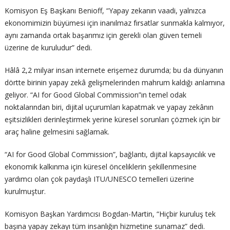
Komisyon Eş Başkanı Benioff, “Yapay zekanın vaadi, yalnızca
ekonomimizin büyümesi için inanılmaz fırsatlar sunmakla kalmıyor,
aynı zamanda ortak başarımız için gerekli olan güven temeli
üzerine de kuruludur” dedi.
Hâlâ 2,2 milyar insan internete erişemez durumda; bu da dünyanın
dörtte birinin yapay zekâ gelişmelerinden mahrum kaldığı anlamına
geliyor. “AI for Good Global Commission”ın temel odak
noktalarından biri, dijital uçurumları kapatmak ve yapay zekânın
eşitsizlikleri derinleştirmek yerine küresel sorunları çözmek için bir
araç haline gelmesini sağlamak.
“AI for Good Global Commission”, bağlantı, dijital kapsayıcılık ve
ekonomik kalkınma için küresel önceliklerin şekillenmesine
yardımcı olan çok paydaşlı ITU/UNESCO temelleri üzerine
kurulmuştur.
Komisyon Başkan Yardımcısı Bogdan-Martin, “Hiçbir kuruluş tek
başına yapay zekayı tüm insanlığın hizmetine sunamaz” dedi.