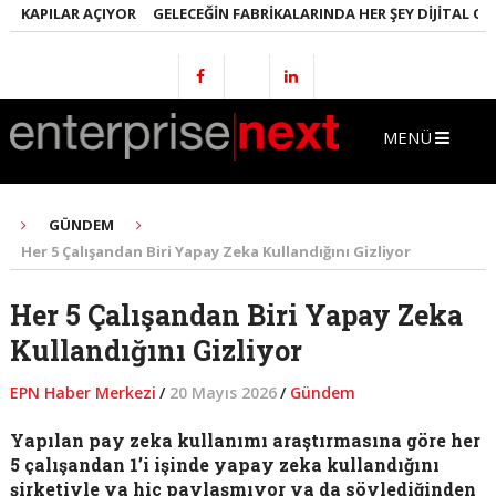
KAPILAR AÇIYOR
GELECEĞIN FABRIKALARINDA HER ŞEY DIJITAL OLACA
MENÜ
GÜNDEM
Her 5 Çalışandan Biri Yapay Zeka Kullandığını Gizliyor
Her 5 Çalışandan Biri Yapay Zeka
Kullandığını Gizliyor
EPN Haber Merkezi
/
20 Mayıs 2026
/
Gündem
Yapılan pay zeka kullanımı araştırmasına göre her
5 çalışandan 1’i işinde yapay zeka kullandığını
şirketiyle ya hiç paylaşmıyor ya da söylediğinden