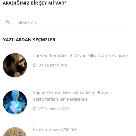
ARADIĞINIZ BIR ŞEY MI VAR?
YAZILARDAN SEÇMELER
Lucy’nin Kemikleri: 3 Milyon Yıllık Drama Evinizde
31 Ağustos 2016
Yapay Zekânın Gelecek Vadettiği Başlıca
Sektörlerden Biri Perakende
27 Temmuz 2023
İnceleme: vivo V30 5G