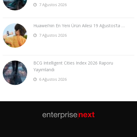
7 Ağustos 2026
Huawei’nin En Yeni Ürün Ailesi 19 Ağustos’ta …
7 Ağustos 2026
BCG Intelligent Cities Index 2026 Raporu
Yayımlandı
6 Ağustos 2026