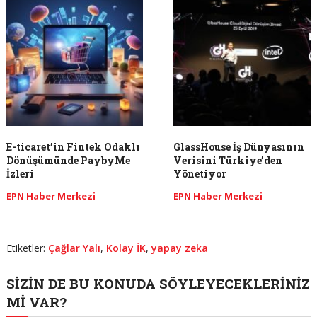
E-ticaret’in Fintek Odaklı
GlassHouse İş Dünyasının
Dönüşümünde PaybyMe
Verisini Türkiye’den
İzleri
Yönetiyor
EPN Haber Merkezi
EPN Haber Merkezi
Etiketler:
Çağlar Yalı
,
Kolay İK
,
yapay zeka
SIZIN DE BU KONUDA SÖYLEYECEKLERINIZ
MI VAR?