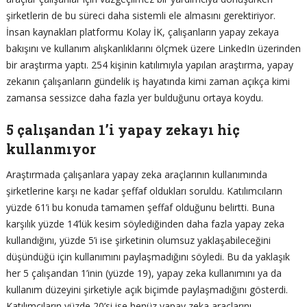
şirketlerin de bu süreci daha sistemli ele almasını gerektiriyor.
İnsan kaynakları platformu Kolay İK, çalışanların yapay zekaya
bakışını ve kullanım alışkanlıklarını ölçmek üzere LinkedIn üzerinden
bir araştırma yaptı. 254 kişinin katılımıyla yapılan araştırma, yapay
zekanın çalışanların gündelik iş hayatında kimi zaman açıkça kimi
zamansa sessizce daha fazla yer bulduğunu ortaya koydu.
5 çalışandan 1’i yapay zekayı hiç
kullanmıyor
Araştırmada çalışanlara yapay zeka araçlarının kullanımında
şirketlerine karşı ne kadar şeffaf oldukları soruldu. Katılımcıların
yüzde 61’i bu konuda tamamen şeffaf olduğunu belirtti. Buna
karşılık yüzde 14’lük kesim söylediğinden daha fazla yapay zeka
kullandığını, yüzde 5’i ise şirketinin olumsuz yaklaşabileceğini
düşündüğü için kullanımını paylaşmadığını söyledi. Bu da yaklaşık
her 5 çalışandan 1’inin (yüzde 19), yapay zeka kullanımını ya da
kullanım düzeyini şirketiyle açık biçimde paylaşmadığını gösterdi.
Katılımcıların yüzde 20’si ise henüz yapay zeka araçlarını