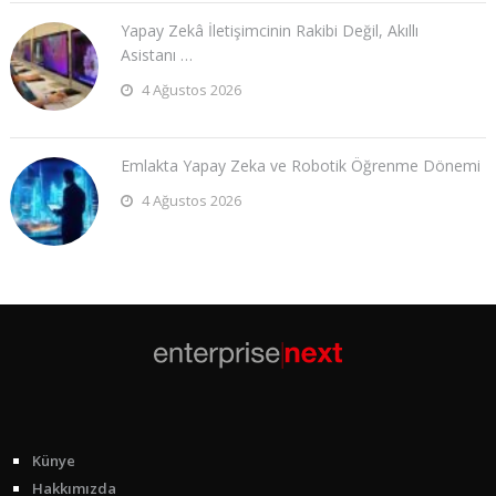
Yapay Zekâ İletişimcinin Rakibi Değil, Akıllı
Asistanı …
4 Ağustos 2026
Emlakta Yapay Zeka ve Robotik Öğrenme Dönemi
4 Ağustos 2026
Künye
Hakkımızda