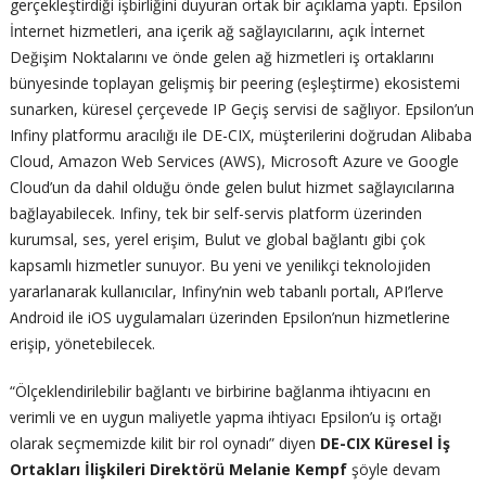
gerçekleştirdiği işbirliğini duyuran ortak bir açıklama yaptı. Epsilon
İnternet hizmetleri, ana içerik ağ sağlayıcılarını, açık İnternet
Değişim Noktalarını ve önde gelen ağ hizmetleri iş ortaklarını
bünyesinde toplayan gelişmiş bir peering (eşleştirme) ekosistemi
sunarken, küresel çerçevede IP Geçiş servisi de sağlıyor. Epsilon’un
Infiny platformu aracılığı ile DE-CIX, müşterilerini doğrudan Alibaba
Cloud, Amazon Web Services (AWS), Microsoft Azure ve Google
Cloud’un da dahil olduğu önde gelen bulut hizmet sağlayıcılarına
bağlayabilecek. Infiny, tek bir self-servis platform üzerinden
kurumsal, ses, yerel erişim, Bulut ve global bağlantı gibi çok
kapsamlı hizmetler sunuyor. Bu yeni ve yenilikçi teknolojiden
yararlanarak kullanıcılar, Infiny’nin web tabanlı portalı, API’lerve
Android ile iOS uygulamaları üzerinden Epsilon’nun hizmetlerine
erişip, yönetebilecek.
“Ölçeklendirilebilir bağlantı ve birbirine bağlanma ihtiyacını en
verimli ve en uygun maliyetle yapma ihtiyacı Epsilon’u iş ortağı
olarak seçmemizde kilit bir rol oynadı” diyen
DE-CIX Küresel İş
Ortakları İlişkileri Direktörü Melanie Kempf
şöyle devam