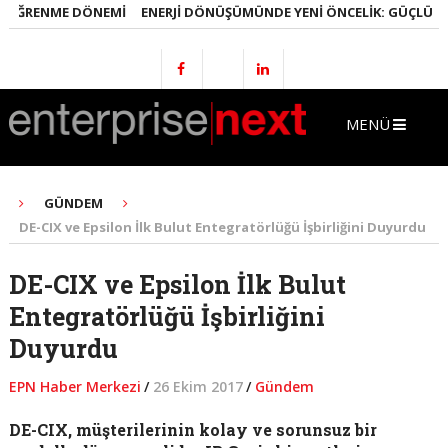
ÖĞRENME DÖNEMI
ENERJI DÖNÜŞÜMÜNDE YENI ÖNCELIK: GÜÇLÜ ELEKT
MENÜ
GÜNDEM
DE-CIX ve Epsilon İlk Bulut Entegratörlüğü İşbirliğini Duyurdu
DE-CIX ve Epsilon İlk Bulut
Entegratörlüğü İşbirliğini
Duyurdu
EPN Haber Merkezi
/
26 Ekim 2017
/
Gündem
DE-CIX, müşterilerinin kolay ve sorunsuz bir