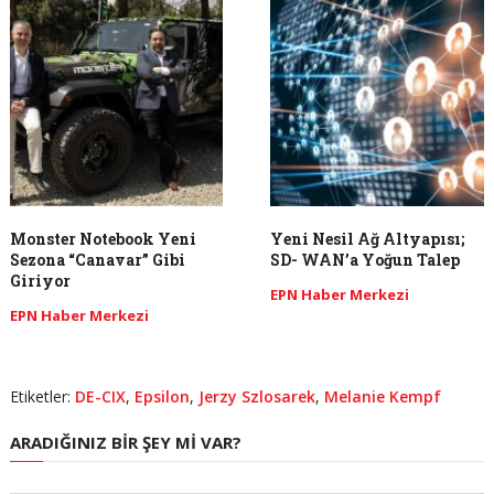
Monster Notebook Yeni
Yeni Nesil Ağ Altyapısı;
Sezona “Canavar” Gibi
SD- WAN’a Yoğun Talep
Giriyor
EPN Haber Merkezi
EPN Haber Merkezi
Etiketler:
DE-CIX
,
Epsilon
,
Jerzy Szlosarek
,
Melanie Kempf
ARADIĞINIZ BIR ŞEY MI VAR?