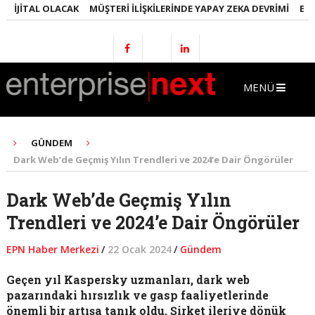
JITAL OLACAK
MÜŞTERI İLIŞKILERINDE YAPAY ZEKA DEVRIMI
EMLAKT
MENÜ
GÜNDEM
Dark Web’de Geçmiş Yılın Trendleri ve 2024’e Dair Öngörüler
Dark Web’de Geçmiş Yılın
Trendleri ve 2024’e Dair Öngörüler
EPN Haber Merkezi
/
22 Ocak 2024
/
Gündem
Geçen yıl Kaspersky uzmanları, dark web
pazarındaki hırsızlık ve gasp faaliyetlerinde
önemli bir artışa tanık oldu. Şirket ileriye dönük