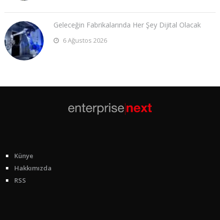
Geleceğin Fabrikalarında Her Şey Dijital Olacak
6 Ağustos 2026
Künye
Hakkımızda
RSS