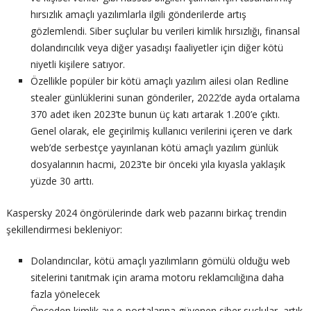
hırsızlık amaçlı yazılımlarla ilgili gönderilerde artış
gözlemlendi. Siber suçlular bu verileri kimlik hırsızlığı, finansal
dolandırıcılık veya diğer yasadışı faaliyetler için diğer kötü
niyetli kişilere satıyor.
Özellikle popüler bir kötü amaçlı yazılım ailesi olan Redline
stealer günlüklerini sunan gönderiler, 2022’de ayda ortalama
370 adet iken 2023’te bunun üç katı artarak 1.200’e çıktı.
Genel olarak, ele geçirilmiş kullanıcı verilerini içeren ve dark
web’de serbestçe yayınlanan kötü amaçlı yazılım günlük
dosyalarının hacmi, 2023’te bir önceki yıla kıyasla yaklaşık
yüzde 30 arttı.
Kaspersky 2024 öngörülerinde dark web pazarını birkaç trendin
şekillendirmesi bekleniyor:
Dolandırıcılar, kötü amaçlı yazılımların gömülü olduğu web
sitelerini tanıtmak için arama motoru reklamcılığına daha
fazla yönelecek
Önceden kimlik avı e-postalarına güvenen siber suçlular, artık