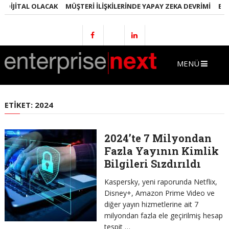
JITAL OLACAK
MÜŞTERI İLIŞKILERINDE YAPAY ZEKA DEVRIMI
EMLAKT
MENÜ
ETIKET:
2024
2024’te 7 Milyondan
Fazla Yayının Kimlik
Bilgileri Sızdırıldı
Kaspersky, yeni raporunda Netflix,
Disney+, Amazon Prime Video ve
diğer yayın hizmetlerine ait 7
milyondan fazla ele geçirilmiş hesap
tespit …