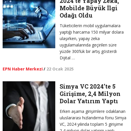
2024’te Yapay Zekâ,
Mobilde Büyük İlgi
Odağı Oldu
Tüketicilerin mobil uygulamalara
yaptığı harcama 150 milyar dolara
ulaşırken, yapay zeka
uygulamalarında geçirilen süre
yüzde 300’lük bir artış gösterdi
Dijital …
EPN Haber Merkezi
/
22 Ocak 2025
Simya VC 2024’te 5
Girişime, 2,4 Milyon
Dolar Yatırım Yaptı
Erken aşama girişimlere odaklanan
uluslararası hızlandırma fonu Simya
VC, 2024 yılında toplam 5 girişime
2,4 milyon dolar yatırım yaptı.