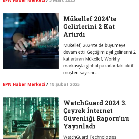
EPN Haber Merkezi
/
5 Mart 2025
Mükellef 2024’te
Gelirlerini 2 Kat
Artırdı
Mükellef, 2024’te de büyümeye
devam etti. Geçtiğimiz yıl gelirlerini 2
kat artıran Mükellef, Workhy
markasıyla global pazarlardaki aktif
müşteri sayısını …
EPN Haber Merkezi
/
19 Şubat 2025
WatchGuard 2024 3.
Çeyrek İnternet
Güvenliği Raporu’nu
Yayınladı
WatchGuard Technologies,