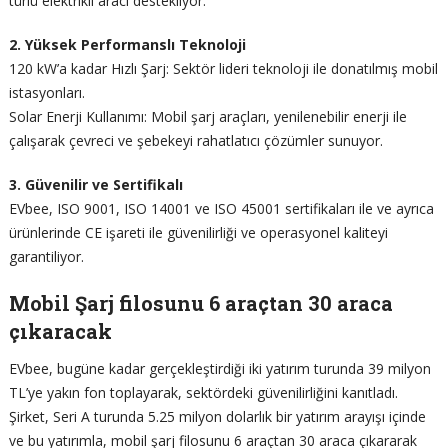
türlü elektrikli aracı destekliyor.
2. Yüksek Performanslı Teknoloji
120 kW’a kadar Hızlı Şarj: Sektör lideri teknoloji ile donatılmış mobil
istasyonları.
Solar Enerji Kullanımı: Mobil şarj araçları, yenilenebilir enerji ile
çalışarak çevreci ve şebekeyi rahatlatıcı çözümler sunuyor.
3. Güvenilir ve Sertifikalı
EVbee, ISO 9001, ISO 14001 ve ISO 45001 sertifikaları ile ve ayrıca
ürünlerinde CE işareti ile güvenilirliği ve operasyonel kaliteyi
garantiliyor.
Mobil Şarj filosunu 6 araçtan 30 araca
çıkaracak
EVbee, bugüne kadar gerçekleştirdiği iki yatırım turunda 39 milyon
TL’ye yakın fon toplayarak, sektördeki güvenilirliğini kanıtladı.
Şirket, Seri A turunda 5.25 milyon dolarlık bir yatırım arayışı içinde
ve bu yatırımla, mobil şarj filosunu 6 araçtan 30 araca çıkararak