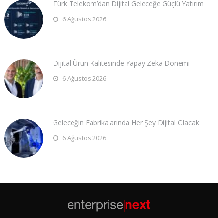
Türk Telekom’dan Dijital Geleceğe Güçlü Yatırım
6 Ağustos 2026
Dijital Ürün Kalitesinde Yapay Zeka Dönemi
6 Ağustos 2026
Geleceğin Fabrikalarında Her Şey Dijital Olacak
6 Ağustos 2026