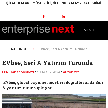
DIJITAL OLACAK
MÜŞTERI İLIŞKILERINDE YAPAY ZEKA DEVRIMI
EMLA
MENÜ
AUTONEXT
EVbee, Seri A Yatırım Turunda
EVbee, Seri A Yatırım Turunda
EPN Haber Merkezi
/
13 Aralık 2024
/
Autonext
EVbee, global büyüme hedefleri doğrultusunda Seri
A yatırım turuna çıkıyor.