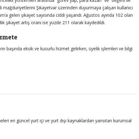
öncelikli yöntemleri arasında “görev yap, para kazan” ve “beğeni ile
i mağduriyetlerini Şikayetvar üzerinden duyurmaya çalışan kullanıcı
ram’a gelen şikayet sayısında ciddi yaşandı. Ağustos ayında 102 olan
llık şikayet artış oranı ise yüzde 211 olarak kaydedildi.
izmete
rın başında eksik ve kusurlu hizmet gelirken, üyelik işlemleri ve bilgi
leri en güncel yurt içi ve yurt dışı kaynaklardan yansıtan kurumsal