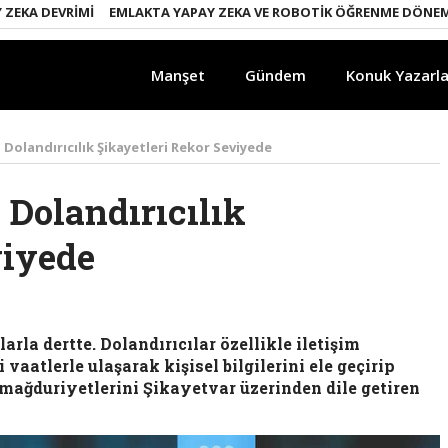
A DEVRIMI
EMLAKTA YAPAY ZEKA VE ROBOTIK ÖĞRENME DÖNEMI
E
Manşet
Gündem
Konuk Yazarla
olandırıcılık Şikayetleri Rekor Seviyede
Dolandırıcılık
viyede
rla dertte. Dolandırıcılar özellikle iletişim
vaatlerle ulaşarak kişisel bilgilerini ele geçirip
 mağduriyetlerini Şikayetvar üzerinden dile getiren