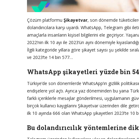
Çözüm platformu
Şikayetvar
, son dönemde tüketicilere
dolandırıcılara karşı uyardı. WhatsApp, Telegram gibi ileti
amaçlarla insanların kişisel bilgilerini ele geçiriyor. Yaş
2022’nin ilk 10 ayı ile 2023’ün aynı dönemiyle kıyaslandığı
İlgili kategoride yıllara göre şikayet sayısı şu şekilde sı
ve 2023’te 14 bin 577…
WhatsApp şikayetleri yüzde bin 540
Türkiye’de son dönemlerde WhatsApp’ın gizlilik politikasın
endişelere yol açtı. Ayrıca yaz döneminden bu yana Türki
farklı içeriklerle mesajlar gönderilmesi, uygulamanın güve
birçok kullanıcı kaygılarını Şikayetvar üzerinden dile geti
ilk 10 ayında 666 olan WhatsApp şikayetleri 2023’te 10 bin
Bu dolandırıcılık yöntemlerine di