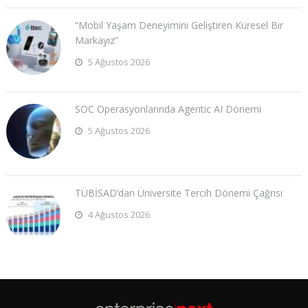
“Mobil Yaşam Deneyimini Geliştiren Küresel Bir
Markayız”
5 Ağustos 2026
SOC Operasyonlarında Agentic AI Dönemi
5 Ağustos 2026
TÜBİSAD’dan Üniversite Tercih Dönemi Çağrısı
4 Ağustos 2026