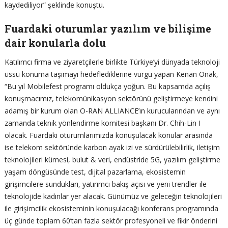
kaydediliyor” şeklinde konuştu.
Fuardaki oturumlar yazılım ve bilişime
dair konularla dolu
Katılımcı firma ve ziyaretçilerle birlikte Türkiye’yi dünyada teknoloji
üssü konuma taşımayı hedeflediklerine vurgu yapan Kenan Onak,
“Bu yıl Mobilefest programı oldukça yoğun. Bu kapsamda açılış
konuşmacımız, telekomünikasyon sektörünü geliştirmeye kendini
adamış bir kurum olan O-RAN ALLIANCE’ın kurucularından ve aynı
zamanda teknik yönlendirme komitesi başkanı Dr. Chih-Lin I
olacak. Fuardaki oturumlarımızda konuşulacak konular arasında
ise telekom sektöründe karbon ayak izi ve sürdürülebilirlik, iletişim
teknolojileri kümesi, bulut & veri, endüstride 5G, yazılım geliştirme
yaşam döngüsünde test, dijital pazarlama, ekosistemin
girişimcilere sundukları, yatırımcı bakış açısı ve yeni trendler ile
teknolojide kadınlar yer alacak. Günümüz ve geleceğin teknolojileri
ile girişimcilik ekosisteminin konuşulacağı konferans programında
üç günde toplam 60’tan fazla sektör profesyoneli ve fikir önderini