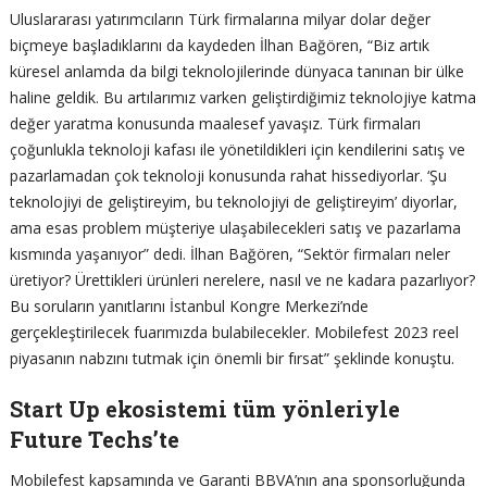
Uluslararası yatırımcıların Türk firmalarına milyar dolar değer
biçmeye başladıklarını da kaydeden İlhan Bağören, “Biz artık
küresel anlamda da bilgi teknolojilerinde dünyaca tanınan bir ülke
haline geldik. Bu artılarımız varken geliştirdiğimiz teknolojiye katma
değer yaratma konusunda maalesef yavaşız. Türk firmaları
çoğunlukla teknoloji kafası ile yönetildikleri için kendilerini satış ve
pazarlamadan çok teknoloji konusunda rahat hissediyorlar. ‘Şu
teknolojiyi de geliştireyim, bu teknolojiyi de geliştireyim’ diyorlar,
ama esas problem müşteriye ulaşabilecekleri satış ve pazarlama
kısmında yaşanıyor” dedi. İlhan Bağören, “Sektör firmaları neler
üretiyor? Ürettikleri ürünleri nerelere, nasıl ve ne kadara pazarlıyor?
Bu soruların yanıtlarını İstanbul Kongre Merkezi’nde
gerçekleştirilecek fuarımızda bulabilecekler. Mobilefest 2023 reel
piyasanın nabzını tutmak için önemli bir fırsat” şeklinde konuştu.
Start Up ekosistemi tüm yönleriyle
Future Techs’te
Mobilefest kapsamında ve Garanti BBVA’nın ana sponsorluğunda