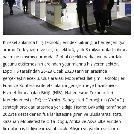
Küresel anlamda bilgi teknolojilerindeki bilinirliğini her geçen gün
artıran Türk yazılım ve bilişim sektörü, yıllık 3 milyar dolarlık ihracat
hacmine ulaşmış durumda. Global ölçekli markaların pazardaki
gücünü etkilemesinin ardından yatırımlarına hız veren sektör,
ExpoHIS tarafından 26-28 Ocak 2023 tarihleri arasında
gerçekleştirilecek 3. Uluslararası Mobilefest İletişim Teknolojileri
Fuarı ve Konferansı ile etki alanını genişletmeye hazırlanıyor.
Hizmet İhracatçıları Birliği (HİB), Haberleşme Teknolojileri
Kümelenmesi (HTK) ve Yazılım Sanayicileri Derneği’nin (YASAD)
stratejik ortakları arasında yer aldığı; Ticaret Bakanlığı tarafından
2023’te desteklenen fuarlar listesine giren ve uluslararası statü
kazanan Mobilefest’te Orta Doğu, Afrika ve Asya ülkelerinden
firmalarla iş birliğine imza atılacak. Bilişim ve yazılım sektörü