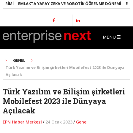
IMI
EMLAKTA YAPAY ZEKA VE ROBOTIK ÖĞRENME DÖNEMI
ENERJI 
MENÜ
GENEL
Türk Yazılım ve Bilişim şirketleri Mobilefest 2023 ile Dünyaya
Açılacak
Türk Yazılım ve Bilişim şirketleri
Mobilefest 2023 ile Dünyaya
Açılacak
EPN Haber Merkezi
/
24 Ocak 2023
/
Genel