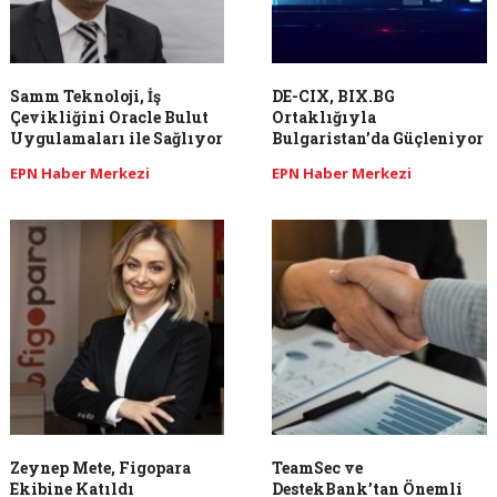
Samm Teknoloji, İş
DE-CIX, BIX.BG
Çevikliğini Oracle Bulut
Ortaklığıyla
Uygulamaları ile Sağlıyor
Bulgaristan’da Güçleniyor
EPN Haber Merkezi
EPN Haber Merkezi
Zeynep Mete, Figopara
TeamSec ve
Ekibine Katıldı
DestekBank’tan Önemli