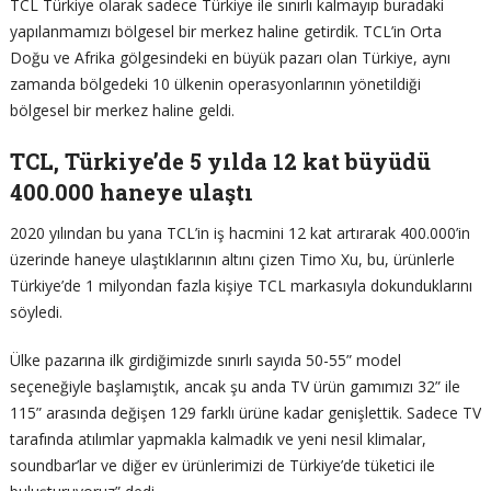
TCL Türkiye olarak sadece Türkiye ile sınırlı kalmayıp buradaki
yapılanmamızı bölgesel bir merkez haline getirdik. TCL’in Orta
Doğu ve Afrika gölgesindeki en büyük pazarı olan Türkiye, aynı
zamanda bölgedeki 10 ülkenin operasyonlarının yönetildiği
bölgesel bir merkez haline geldi.
TCL, Türkiye’de 5 yılda 12 kat büyüdü
400.000 haneye ulaştı
2020 yılından bu yana TCL’in iş hacmini 12 kat artırarak 400.000’in
üzerinde haneye ulaştıklarının altını çizen Timo Xu, bu, ürünlerle
Türkiye’de 1 milyondan fazla kişiye TCL markasıyla dokunduklarını
söyledi.
Ülke pazarına ilk girdiğimizde sınırlı sayıda 50-55” model
seçeneğiyle başlamıştık, ancak şu anda TV ürün gamımızı 32” ile
115” arasında değişen 129 farklı ürüne kadar genişlettik. Sadece TV
tarafında atılımlar yapmakla kalmadık ve yeni nesil klimalar,
soundbar’lar ve diğer ev ürünlerimizi de Türkiye’de tüketici ile