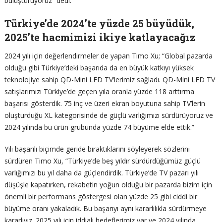
buluşturuyoruz” dedi.
Türkiye’de 2024’te yüzde 25 büyüdük,
2025’te hacmimizi ikiye katlayacağız
2024 yılı için değerlendirmeler de yapan Timo Xu; “Global pazarda
olduğu gibi Türkiye’deki başarıda da en büyük katkıyı yüksek
teknolojiye sahip QD-Mini LED TV’lerimiz sağladı. QD-Mini LED TV
satışlarımızı Türkiye’de geçen yıla oranla yüzde 118 arttırma
başarısı gösterdik. 75 inç ve üzeri ekran boyutuna sahip TV’lerin
oluşturduğu XL kategorisinde de güçlü varlığımızı sürdürüyoruz ve
2024 yılında bu ürün grubunda yüzde 74 büyüme elde ettik.”
Yılı başarılı biçimde geride bıraktıklarını söyleyerek sözlerini
sürdüren Timo Xu, “Türkiye’de beş yıldır sürdürdüğümüz güçlü
varlığımızı bu yıl daha da güçlendirdik. Türkiye’de TV pazarı yılı
düşüşle kapatırken, rekabetin yoğun olduğu bir pazarda bizim için
önemli bir performans göstergesi olan yüzde 25 gibi ciddi bir
büyüme oranı yakaladık. Bu başarıyı aynı kararlılıkla sürdürmeye
kararlıyız. 2025 yılı için iddialı hedeflerimiz var ve 2024 yılında