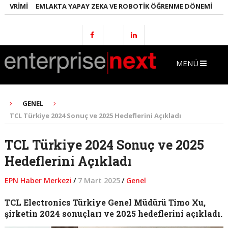
VRIMI
EMLAKTA YAPAY ZEKA VE ROBOTIK ÖĞRENME DÖNEMI
ENERJ
MENÜ
GENEL
TCL Türkiye 2024 Sonuç ve 2025 Hedeflerini Açıkladı
TCL Türkiye 2024 Sonuç ve 2025
Hedeflerini Açıkladı
EPN Haber Merkezi
/
7 Mart 2025
/
Genel
TCL Electronics Türkiye Genel Müdürü Timo Xu,
şirketin 2024 sonuçları ve 2025 hedeflerini açıkladı.