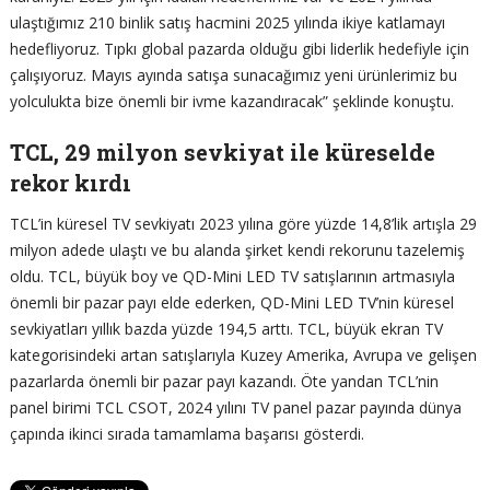
ulaştığımız 210 binlik satış hacmini 2025 yılında ikiye katlamayı
hedefliyoruz. Tıpkı global pazarda olduğu gibi liderlik hedefiyle için
çalışıyoruz. Mayıs ayında satışa sunacağımız yeni ürünlerimiz bu
yolculukta bize önemli bir ivme kazandıracak” şeklinde konuştu.
TCL, 29 milyon sevkiyat ile küreselde
rekor kırdı
TCL’in küresel TV sevkiyatı 2023 yılına göre yüzde 14,8’lik artışla 29
milyon adede ulaştı ve bu alanda şirket kendi rekorunu tazelemiş
oldu. TCL, büyük boy ve QD-Mini LED TV satışlarının artmasıyla
önemli bir pazar payı elde ederken, QD-Mini LED TV’nin küresel
sevkiyatları yıllık bazda yüzde 194,5 arttı. TCL, büyük ekran TV
kategorisindeki artan satışlarıyla Kuzey Amerika, Avrupa ve gelişen
pazarlarda önemli bir pazar payı kazandı. Öte yandan TCL’nin
panel birimi TCL CSOT, 2024 yılını TV panel pazar payında dünya
çapında ikinci sırada tamamlama başarısı gösterdi.