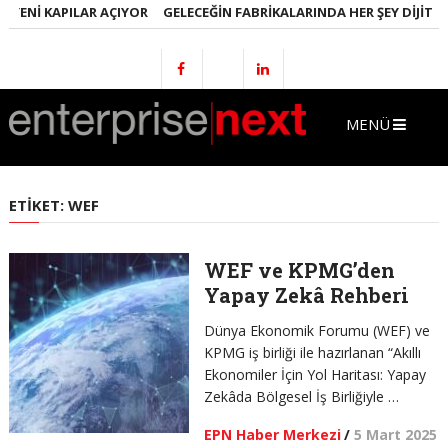
YENI KAPILAR AÇIYOR
GELECEĞIN FABRIKALARINDA HER ŞEY DIJITAL 
MENÜ
ETIKET:
WEF
WEF ve KPMG’den
Yapay Zekâ Rehberi
Dünya Ekonomik Forumu (WEF) ve
KPMG iş birliği ile hazırlanan “Akıllı
Ekonomiler İçin Yol Haritası: Yapay
Zekâda Bölgesel İş Birliğiyle …
EPN Haber Merkezi
/
5 Mart 2025