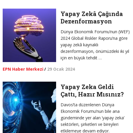
Yapay Zekâ Çağında
Dezenformasyon
Dünya Ekonomik Forumu’nun (WEF)
2024 Global Riskler Raporu’na göre
yapay zekâ kaynaklı
dezenformasyon, önümüzdeki iki yıl
için en büyük tehdit …
EPN Haber Merkezi
/
29 Ocak 2024
Yapay Zeka Geldi
Çattı, Hazır Mısınız?
Davos’ta düzenlenen Dünya
Ekonomik Forumu’nun bile ana
gündeminde yer alan ‘yapay zeka’
sektörleri, şirketleri ve bireyleri
etkilemeye devam ediyor.