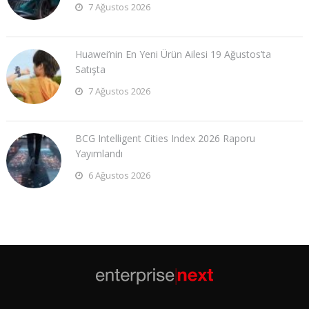
7 Ağustos 2026
Huawei’nin En Yeni Ürün Ailesi 19 Ağustos’ta
Satışta
7 Ağustos 2026
BCG Intelligent Cities Index 2026 Raporu
Yayımlandı
6 Ağustos 2026