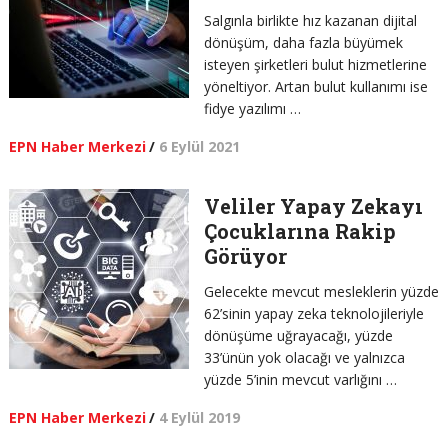
Salgınla birlikte hız kazanan dijital
dönüşüm, daha fazla büyümek
isteyen şirketleri bulut hizmetlerine
yöneltiyor. Artan bulut kullanımı ise
fidye yazılımı …
EPN Haber Merkezi
/
6 Eylül 2021
Veliler Yapay Zekayı
Çocuklarına Rakip
Görüyor
Gelecekte mevcut mesleklerin yüzde
62’sinin yapay zeka teknolojileriyle
dönüşüme uğrayacağı, yüzde
33’ünün yok olacağı ve yalnızca
yüzde 5’inin mevcut varlığını …
EPN Haber Merkezi
/
4 Eylül 2019