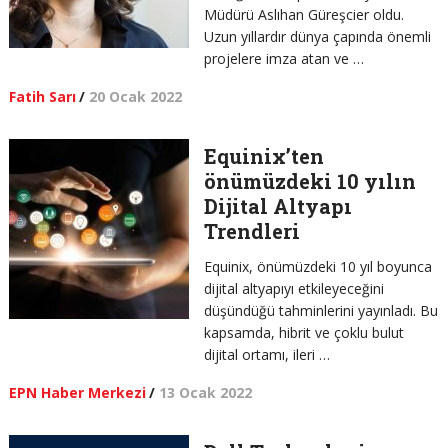
Müdürü Aslıhan Güreşcier oldu.
Uzun yıllardır dünya çapında önemli
projelere imza atan ve …
Fatih Sarı
/
20 Ocak 2022
Equinix’ten
önümüzdeki 10 yılın
Dijital Altyapı
Trendleri
Equinix, önümüzdeki 10 yıl boyunca
dijital altyapıyı etkileyeceğini
düşündüğü tahminlerini yayınladı. Bu
kapsamda, hibrit ve çoklu bulut
dijital ortamı, ileri …
EPN Haber Merkezi
/
13 Ocak 2022