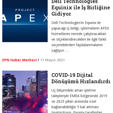
Dell Technologies
Equinix ile İş Birliğine
Gidiyor
Dell Technologies’in Equinix ile
yapacağı iş birliği, işletmelerin APEX
hizmetlerini nerede çalıştıracakları
ve ölçeklendirecekleri ile ilgili farklı
seçeneklerden faydalanmalarını
sağlıyor. …
EPN Haber Merkezi
/
17 Mayıs 2021
COVID-19 Dijital
Dönüşümü Hızlandırdı
Uç bilişimdeki artan işletme
talepleriyle EMEA bölgesinde 2019
ve 2023 yılları arasında özel
bağlanabilirliğin 5 kat artması
öngörülüyor. Equinix tarafından …