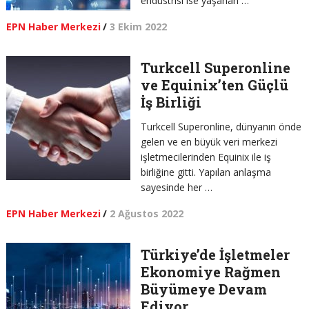
endüstrisi ise yaşanan …
EPN Haber Merkezi
/
3 Ekim 2022
Turkcell Superonline
ve Equinix’ten Güçlü
İş Birliği
Turkcell Superonline, dünyanın önde
gelen ve en büyük veri merkezi
işletmecilerinden Equinix ile iş
birliğine gitti. Yapılan anlaşma
sayesinde her …
EPN Haber Merkezi
/
2 Ağustos 2022
Türkiye’de İşletmeler
Ekonomiye Rağmen
Büyümeye Devam
Ediyor