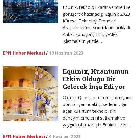
Equinix, teknoloji karar vericileri ile
görüşerek hazırladığı Equinix 2023
Küresel Teknoloji Trendleri
Araştırması’nın sonuçlarını açıkladı.
Anket sonuçları; Türkiye’deki
işletmelerin yüzde …
EPN Haber Merkezi
/
19 Haziran 2023
Equinix, Kuantumun
Etkin Olduğu Bir
Gelecek İnşa Ediyor
Oxford Quantum Circuits, dünyanın
dört bir yanındaki şirketlerin çığır
açan kuantum teknolojisini
deneyimlemelerini sağlamak ve
yaygınlaştırmak için Equinix ile iş …
EPN Haber Merkezi
/
6 Haziran 2023