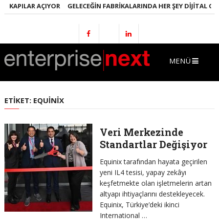
KAPILAR AÇIYOR
GELECEĞIN FABRIKALARINDA HER ŞEY DIJITAL OLACA
MENÜ
ETIKET:
EQUINIX
Veri Merkezinde
Standartlar Değişiyor
Equinix tarafından hayata geçirilen
yeni IL4 tesisi, yapay zekâyı
keşfetmekte olan işletmelerin artan
altyapı ihtiyaçlarını destekleyecek.
Equinix, Türkiye’deki ikinci
International …