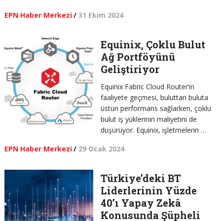
EPN Haber Merkezi
/
31 Ekim 2024
Equinix, Çoklu Bulut
Ağ Portföyünü
Geliştiriyor
Equinix Fabric Cloud Router’ın
faaliyete geçmesi, buluttan buluta
üstün performans sağlarken, çoklu
bulut iş yüklerinin maliyetini de
düşürüyor. Equinix, işletmelerin …
EPN Haber Merkezi
/
29 Ocak 2024
Türkiye’deki BT
Liderlerinin Yüzde
40’ı Yapay Zekâ
Konusunda Şüpheli