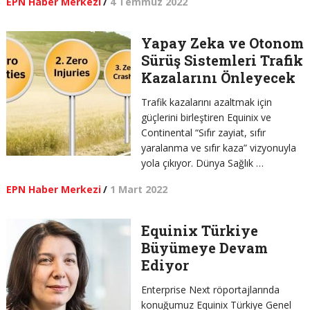
EPN Haber Merkezi
/
4 Temmuz 2022
Yapay Zeka ve Otonom
Sürüş Sistemleri Trafik
Kazalarını Önleyecek
Trafik kazalarını azaltmak için
güçlerini birleştiren Equinix ve
Continental “Sıfır zayiat, sıfır
yaralanma ve sıfır kaza” vizyonuyla
yola çıkıyor. Dünya Sağlık …
EPN Haber Merkezi
/
1 Mart 2022
Equinix Türkiye
Büyümeye Devam
Ediyor
Enterprise Next röportajlarında
konuğumuz Equinix Türkiye Genel