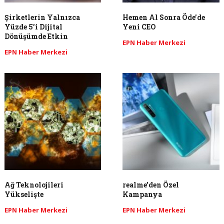
Şirketlerin Yalnızca
Hemen Al Sonra Öde’de
Yüzde 5’i Dijital
Yeni CEO
Dönüşümde Etkin
EPN Haber Merkezi
EPN Haber Merkezi
​Ağ Teknolojileri
realme’den Özel
Yükselişte
Kampanya
EPN Haber Merkezi
EPN Haber Merkezi