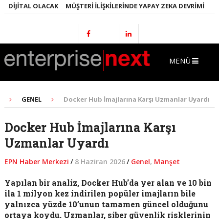
IJITAL OLACAK
MÜŞTERI İLIŞKILERINDE YAPAY ZEKA DEVRIMI
EMLAK
MENÜ
GENEL
Docker Hub İmajlarına Karşı Uzmanlar Uyardı
Docker Hub İmajlarına Karşı
Uzmanlar Uyardı
EPN Haber Merkezi
/
8 Haziran 2026
/
Genel
,
Manşet
Yapılan bir analiz, Docker Hub’da yer alan ve 10 bin
ila 1 milyon kez indirilen popüler imajların bile
yalnızca yüzde 10’unun tamamen güncel olduğunu
ortaya koydu. Uzmanlar, siber güvenlik risklerinin