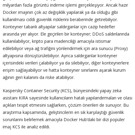
milyardan fazla görüntü indirme işlemi gerçekleşiyor. Ancak hazır
Docker imajının çok az değişiklik yapılarak ya da olduğu gibi
kullanılması ciddi güvenlik risklerini beraberinde getirebiliyor.
Konteyner tabanlı altyapılar saldırganlar için cazip hedefler
arasında yer alıyor. Ele geçirilen bir konteyner; DDoS saldırılarında
kullanılabiliyor, kripto para madenciliği amacıyla istismar
edilebiliyor veya ağ trafiğini yönlendirmek için ara sunucu (Proxy)
altyapısına dönüştürülebiliyor. Ayrıca saldırganlar konteyner
içerisindeki verileri çalabiliyor ya da silebiliyor, diğer konteynerlere
erişim sağlayabiliyor ve hatta konteyner sınırlarını aşarak kurum
ağının geri kalanını da riske atabiliyor.
Kaspersky Container Security (KCS), bünyesindeki yapay zeka
asistanı KIRA sayesinde kullanıcıların hatalı yapılandırmaları ve olası
açıkları tespit etmesini sağlarken, çözüm önerileri de sunuyor. Bu
araştırma kapsamında, geliştiricilerin en sık karşılaştığı güvenlik
sorunlarını belirlemek amacıyla Docker Hub’daki bir dizi popüler
imaj KCS ile analiz edildi.