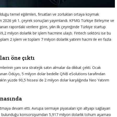
lduğu temel eğilimleri, fırsatları ve zorlukları ortaya koymak
n 2026 yılı 1. çeyrek sonuçları yayımlandı. KPMG Türkiye Birleşme ve
anan rapordaki verilere göre, yılın ilk çeyreğinde Türkiye startup
,2 milyon dolarlık bir işlem hacmine ulaştı. Fintech sektörü ise bu
lam 2 işlem ve toplam 7 milyon dolarlık yatırım hacmi ile en fazla
ları öne çıktı
mlerinin yanı sıra stratejik satın almalar da dikkat çekti. Ocak
i sunan Ödüyo, 5 milyon dolar bedelle QNB eSolutions tarafından
tak’ın yüzde 90,5 hissesi de 2 milyon dolar karşılığında Neo Yatırım
renasında
atmaya devam etti. Avrupa sermaye piyasaları için altyapı sağlayan
n da bulunduğu konsorsiyumdan 5,917 milyon dolarlık tohum aşaması