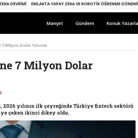
DEVRIMI
EMLAKTA YAPAY ZEKA VE ROBOTIK ÖĞRENME DÖNEMI
ENE
Manşet
Gündem
Konuk Yazarla
 7 Milyon Dolar Yatırım
ne 7 Milyon Dolar
t
, 2026 yılının ilk çeyreğinde Türkiye fintech sektörü
aye çeken ikinci dikey oldu.