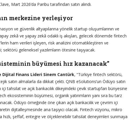
 Clave, Mart 2026’da Paribu tarafından satın alındı.
nın merkezine yerleşiyor
asyon ve güvenlik altyapılarına yönelik startup oluşumlarının ve
pay zekâ ve yapay zekâ odaklı iş akışları, gelecek dönemde fintech
lerin ham verileri işleyen, risk analizini otomatikleştiren ve
si; sektörü geleneksel yazılımların ötesine taşıyacak.
sisteminin büyümesi hız kazanacak”
 Dijital Finans Lideri Sinem Cantürk
, “Türkiye fintech sektörü,
atejik satın almalarla da dikkat çekti. QNB eSolutions’un Ödüyo satın
içi tahsilat ve açık bankacılık dikeyindeki çevik startup’ları bünyesine
 ekosisteminin büyümesi, organik yatırımların yanı sıra bu tarz
zanacak. Ödüyo örneğinde öne çıkan açık bankacılık ve çevrim içi
retin dijitalleşmesinde ana taşıyıcı olacak. Fintech vizyonu, mikro
ızlı, şeffaf, entegre ve ölçeklenebilir tahsilat deneyimleri sunmaya