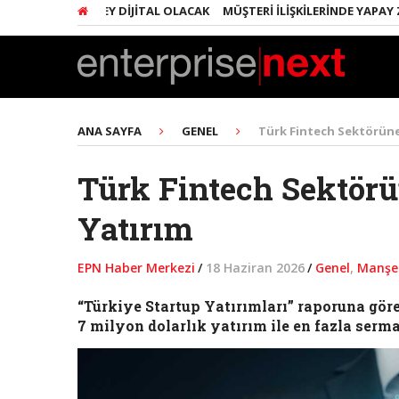
INDA HER ŞEY DIJITAL OLACAK
MÜŞTERI İLIŞKILERINDE YAPAY ZEKA 
ANA SAYFA
GENEL
Türk Fintech Sektörüne
Türk Fintech Sektörü
Yatırım
EPN Haber Merkezi
/
18 Haziran 2026
/
Genel
,
Manşe
“Türkiye Startup Yatırımları” raporuna göre
7 milyon dolarlık yatırım ile en fazla serm