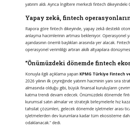
yatırım aldı. Ayrıca İngiltere merkezli fintech dikeyindeki
Yapay zekâ, fintech operasyonları
Rapora göre fintech dikeyinde, yapay zekâ destekli otom
anlaşma hacimlerinin artması bekleniyor. Operasyonel ya
ajandasının önemli başlıkları arasında yer alacak. Fintech’
operasyonel verimliliği artıran akıllı altyapılara dönüşme
“Önümüzdeki dönemde fintech eko
Konuyla ilgili açıklama yapan
KPMG Türkiye Fintech ve
2026 yılının ilk çeyreğinde yatırım hacminin yanı sıra str
almasında olduğu gibi, büyük finansal kuruluşların çevrim 
katma trendi devam edecek. Önümüzdeki dönemde fintech
kurumsal satın almalar ve stratejik birleşmelerle hız ka
tahsilat çözümleri, gelecek dönemde işletmeler arası tica
işletmelerden dev kurumlara kadar tüm ekosisteme daha h
odaklanacak.” dedi.