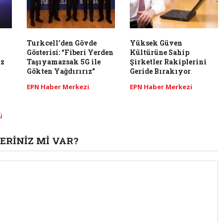
Turkcell’den Gövde
Yüksek Güven
Gösterisi: “Fiberi Yerden
Kültürüne Sahip
ız
Taşıyamazsak 5G ile
Şirketler Rakiplerini
Gökten Yağdırırız”
Geride Bırakıyor
EPN Haber Merkezi
EPN Haber Merkezi
ü
ERINIZ MI VAR?