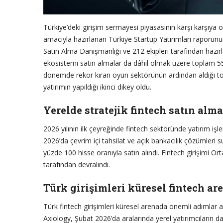
Türkiye’deki girişim sermayesi piyasasının karşı karşıya o
amacıyla hazırlanan Türkiye Startup Yatırımları raporunu
Satın Alma Danışmanlığı ve 212 ekipleri tarafından hazırl
ekosistemi satın almalar da dâhil olmak üzere toplam 559
dönemde rekor kıran oyun sektörünün ardından aldığı top
yatırımın yapıldığı ikinci dikey oldu.
Yerelde stratejik fintech satın alma
2026 yılının ilk çeyreğinde fintech sektöründe yatırım işle
2026’da çevrim içi tahsilat ve açık bankacılık çözümler
yüzde 100 hisse oranıyla satın alındı. Fintech girişimi Or
tarafından devralındı.
Türk girişimleri küresel fintech a
Türk fintech girişimleri küresel arenada önemli adımlar 
Axiology, Şubat 2026’da aralarında yerel yatırımcıları