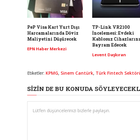
PeP Visa Kart Yurt Dışı
TP-Link VR2100
Harcamalarında Döviz
İncelemesi: Evdeki
Maliyetini Düşürecek
Kablosuz Cihazların
Bayram Edecek
EPN Haber Merkezi
Levent Daşkıran
Etiketler:
KPMG
,
Sinem Cantürk
,
Türk Fintech Sektör
SIZIN DE BU KONUDA SÖYLEYECEKL