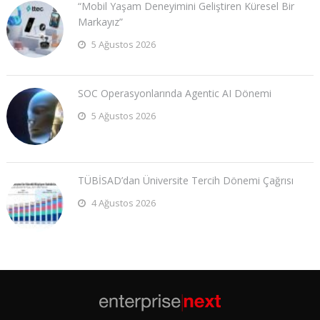
“Mobil Yaşam Deneyimini Geliştiren Küresel Bir
Markayız”
5 Ağustos 2026
SOC Operasyonlarında Agentic AI Dönemi
5 Ağustos 2026
TÜBİSAD’dan Üniversite Tercih Dönemi Çağrısı
4 Ağustos 2026