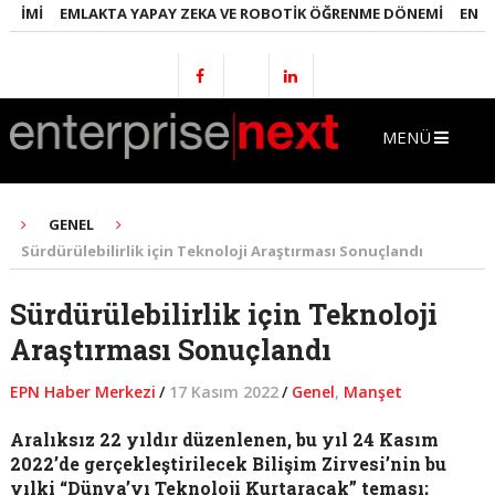
I
EMLAKTA YAPAY ZEKA VE ROBOTIK ÖĞRENME DÖNEMI
ENERJI D
MENÜ
GENEL
Sürdürülebilirlik için Teknoloji Araştırması Sonuçlandı
Sürdürülebilirlik için Teknoloji
Araştırması Sonuçlandı
EPN Haber Merkezi
/
17 Kasım 2022
/
Genel
,
Manşet
Aralıksız 22 yıldır düzenlenen, bu yıl 24 Kasım
2022’de gerçekleştirilecek Bilişim Zirvesi’nin bu
yılki “Dünya’yı Teknoloji Kurtaracak” teması;