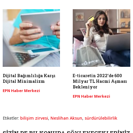
Dijital Bağımlılığa Karşı
E-ticaretin 2022’de 600
Dijital Minimalizm
Milyar TL Hacmi Aşması
Bekleniyor
EPN Haber Merkezi
EPN Haber Merkezi
Etiketler:
bilişim zirvesi
,
Neslihan Aksun
,
sürdürülebilirlik
SIZIN DE BU KONUDA SÖYLEYECEKLERINIZ