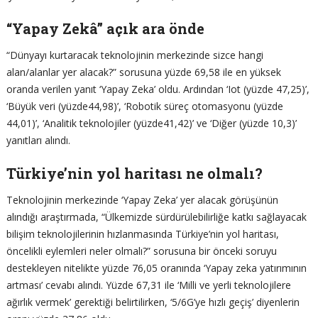
“Yapay Zekâ” açık ara önde
“Dünyayı kurtaracak teknolojinin merkezinde sizce hangi
alan/alanlar yer alacak?” sorusuna yüzde 69,58 ile en yüksek
oranda verilen yanıt ‘Yapay Zeka’ oldu. Ardından ‘Iot (yüzde 47,25)’,
‘Büyük veri (yüzde44,98)’, ‘Robotik süreç otomasyonu (yüzde
44,01)’, ‘Analitik teknolojiler (yüzde41,42)’ ve ‘Diğer (yüzde 10,3)’
yanıtları alındı.
Türkiye’nin yol haritası ne olmalı?
Teknolojinin merkezinde ‘Yapay Zeka’ yer alacak görüşünün
alındığı araştırmada, “Ülkemizde sürdürülebilirliğe katkı sağlayacak
bilişim teknolojilerinin hızlanmasında Türkiye’nin yol haritası,
öncelikli eylemleri neler olmalı?” sorusuna bir önceki soruyu
destekleyen nitelikte yüzde 76,05 oranında ‘Yapay zeka yatırımının
artması’ cevabı alındı. Yüzde 67,31 ile ‘Milli ve yerli teknolojilere
ağırlık vermek’ gerektiği belirtilirken, ‘5/6G’ye hızlı geçiş’ diyenlerin