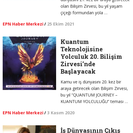
olan Bilişim Zirvesi, bu yıl yaşam
çiçeği formundan yola …
EPN Haber Merkezi
/
25 Ekim 2021
Kuantum
Teknolojisine
Yolculuk 20. Bilişim
Zirvesi’nde
Başlayacak
Kamu ve iş dünyasını 20. kez bir
araya getirecek olan Bilişim Zirvesi,
bu yıl “QUANTUM JOURNEY –
KUANTUM YOLCULUĞU” teması …
EPN Haber Merkezi
/
3 Kasım 2020
İş Dünyasının Çıkış