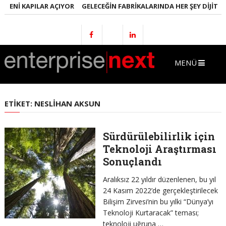
YENI KAPILAR AÇIYOR
GELECEĞIN FABRIKALARINDA HER ŞEY DIJITAL 
MENÜ
ETIKET:
NESLIHAN AKSUN
Sürdürülebilirlik için
Teknoloji Araştırması
Sonuçlandı
Aralıksız 22 yıldır düzenlenen, bu yıl
24 Kasım 2022’de gerçekleştirilecek
Bilişim Zirvesi’nin bu yılki “Dünya’yı
Teknoloji Kurtaracak” teması;
teknoloji uğruna …