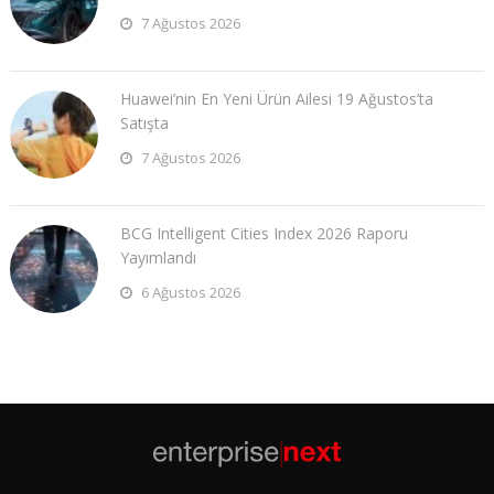
7 Ağustos 2026
Huawei’nin En Yeni Ürün Ailesi 19 Ağustos’ta
Satışta
7 Ağustos 2026
BCG Intelligent Cities Index 2026 Raporu
Yayımlandı
6 Ağustos 2026