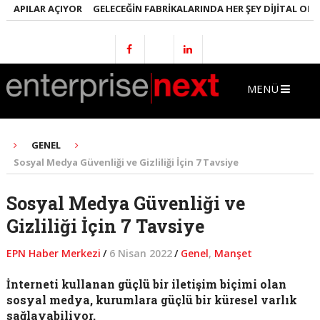
PILAR AÇIYOR
GELECEĞIN FABRIKALARINDA HER ŞEY DIJITAL OLACAK
MENÜ
GENEL
Sosyal Medya Güvenliği ve Gizliliği İçin 7 Tavsiye
Sosyal Medya Güvenliği ve
Gizliliği İçin 7 Tavsiye
EPN Haber Merkezi
/
6 Nisan 2022
/
Genel
,
Manşet
İnterneti kullanan güçlü bir iletişim biçimi olan
sosyal medya, kurumlara güçlü bir küresel varlık
sağlayabiliyor.