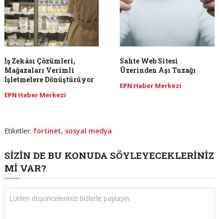
İş Zekâsı Çözümleri,
Sahte Web Sitesi
Mağazaları Verimli
Üzerinden Aşı Tuzağı
İşletmelere Dönüştürüyor
EPN Haber Merkezi
EPN Haber Merkezi
Etiketler:
fortinet
,
sosyal medya
SIZIN DE BU KONUDA SÖYLEYECEKLERINIZ
MI VAR?