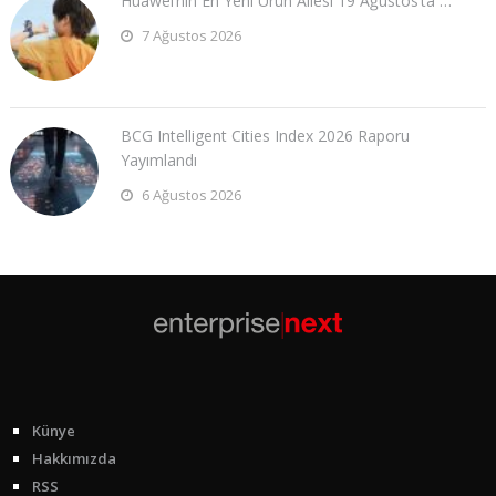
Huawei’nin En Yeni Ürün Ailesi 19 Ağustos’ta …
7 Ağustos 2026
BCG Intelligent Cities Index 2026 Raporu
Yayımlandı
6 Ağustos 2026
Künye
Hakkımızda
RSS