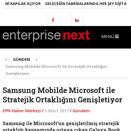
NI KAPILAR AÇIYOR
GELECEĞIN FABRIKALARINDA HER ŞEY DIJITAL OL
MENÜ
GÜNDEM
Samsung Mobilde Microsoft ile Stratejik Ortaklığını
Genişletiyor
Samsung Mobilde Microsoft ile
Stratejik Ortaklığını Genişletiyor
EPN Haber Merkezi
/
3 Mart 2017
/
Gündem
Samsung ile Microsoft’un genişletilmiş stratejik
ortaklığı kapsamında ortaya çıkan Galaxy Book,