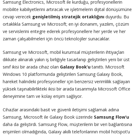
Samsung Electronics, Microsoft ile kurduğu, profesyonellerin
mobilite kabiliyetlerini artıracak ve işletmelerin dijital dönüşümüne
cevap verecek
genişletilmiş stratejik ortaklığını
duyurdu. Bu
ortaklıkla Samsung ve Microsoft; en iyi donanım, yazılım, çözüm
ve servislerini entegre ederek profesyonellere her yerde ve her
zaman çalışabilmeleri için öncü teknolojiler sunacaklar.
Samsung ve Microsoft, mobil kurumsal müşterilerin ihtiyaçları
dikkate alınarak yakın iş birliğiyle tasarlanıp geliştirilen yeni bir üst
sınıf ikisi bir arada cihaz olan
Galaxy Book’u
tanıttı. Microsoft
Windows 10 platformunda geliştirilen Samsung Galaxy Book,
hareket halindeki profesyoneller için benzersiz verimlilik sağlayan
yüksek taşınabilirlikteki ikisi bir arada tasarımıyla Microsoft Office
deneyimine tam ve kolay erişim sağlıyor.
Cihazlar arasındaki basit ve güvenli iletişimi sağlamak adına
Samsung, Microsoft ile Galaxy Book üzerinde
Samsung Flow’u
daha da geliştirdi. Samsung Flow, müşterilerin bir veri bağlantısına
erişimleri olmadığında, Galaxy akıllı telefonlarının mobil hotspot’u