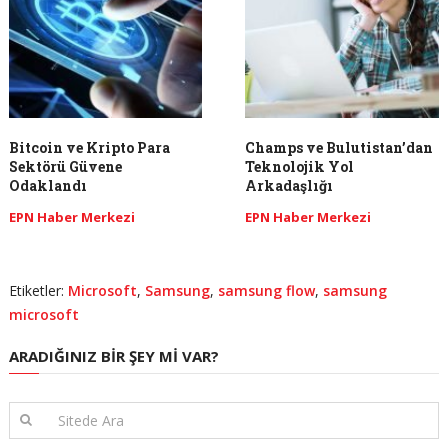
Bitcoin ve Kripto Para
Champs ve Bulutistan’dan
Sektörü Güvene
Teknolojik Yol
Odaklandı
Arkadaşlığı
EPN Haber Merkezi
EPN Haber Merkezi
Etiketler:
Microsoft
,
Samsung
,
samsung flow
,
samsung
microsoft
ARADIĞINIZ BIR ŞEY MI VAR?