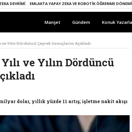
DEVRIMI
EMLAKTA YAPAY ZEKA VE ROBOTIK ÖĞRENME DÖNEMI
ENE
Manşet
Gündem
Konuk Yazarla
lı ve Yılın Dördüncü Çeyrek Sonuçlarını Açıkladı
 Yılı ve Yılın Dördüncü
çıkladı
ar dolar, yıllık yüzde 11 artış; işletme nakit akışı