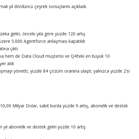
ali yıl dördüncü çeyrek sonuçlarını açıkladı.
eka geliri, önceki yıla göre yüzde 120 artış
zere 5.000 Agentforce anlaşması kapatıldı
tına çıktı
eka hem de Data Cloud müşterisi ve Q4’teki en büyük 10
er aldı
mayı yönetti, yüzde 84 çözüm oranına ulaştı; yalnızca yüzde 2’si
a 10,00 Milyar Dolar, sabit kurda yüzde 9 artış, abonelik ve destek
m yıl abonelik ve destek geliri yüzde 10 artış