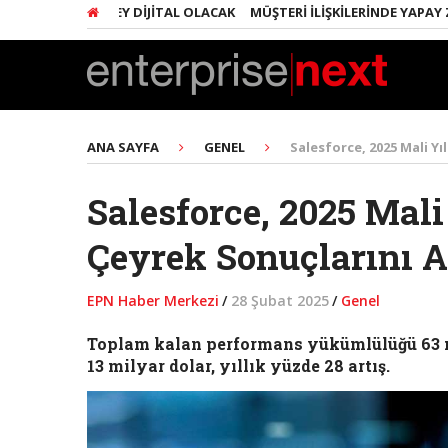
INDA HER ŞEY DIJITAL OLACAK
MÜŞTERI İLIŞKILERINDE YAPAY ZEKA 
ANA SAYFA
GENEL
Salesforce, 2025 Mali Yı
Salesforce, 2025 Mali
Çeyrek Sonuçlarını A
EPN Haber Merkezi
/
28 Şubat 2025
/
Genel
Toplam kalan performans yükümlülüğü 63 mily
13 milyar dolar, yıllık yüzde 28 artış.