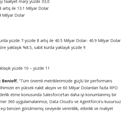
ı faaliyet marjı yüzde 33,0
8 artış ile 13.1 Milyar Dolar
.4 Milyar Dolar
rda yüzde 7-yüzde 8 artış ile 40.5 Milyar Dolar- 40.9 Milyar Dolar
öre yaklaşık %8.5, sabit kurda yaklaşık yüzde 9
aklaşık yüzde 10 – yüzde 11
 Benioff
, “Tüm önemli metriklerimizde güçlü bir performans
tarihimizin en yüksek nakit akışını ve 60 Milyar Dolardan fazla RPO
e liderlik etme konusunda Salesforce’tan daha iyi konumlanmış bir
mer 360 uygulamalarımızı, Data Cloud’u ve Agentforce’u kusursuz
e eşi benzeri görülmemiş seviyede verimlilik, etkinlik ve maliyet