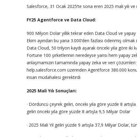
Salesforce, 31 Ocak 2025’te sona eren 2025 mali yılı ve m
FY25 Agentforce ve Data Cloud:
900 Milyon Dolar yıllık tekrar eden Data Cloud ve yapay z
Ekim ayından bu yana 3.000’den fazlası ödenmiş olmak ü
Data Cloud, 50 trilyon kaydı aşarak önceki yıla göre iki ka
Fortune 100 şirketlerinin neredeyse yarısı hem yapay z
anlaşmamızın tamamında yapay zeka ve veri çözümleri y
help.salesforce.com üzerinden Agentforce 380.000 konuş
insan müdahalesi gerektirdi
2025 Mali Yılı Sonuçları:
· Dördüncü çeyrek geliri, önceki yıla göre yüzde 8 artışl
geliri önceki yıla göre yüzde 8 artışla 9,5 Milyar Dolar
· 2025 Mali Yıl geliri yüzde 9 artışla 37,9 Milyar Dolar, tü