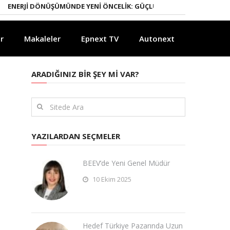
RJI DÖNÜŞÜMÜNDE YENI ÖNCELIK: GÜÇLÜ ELEKTRIK ŞEBEKELERI
YAPA
r
Makaleler
Epnext TV
Autonext
ARADIĞINIZ BIR ŞEY MI VAR?
YAZILARDAN SEÇMELER
BEEV’de Yeni Genel Müdür
10 Ekim 2025
Hedef Türkiye Pazarında Uzun