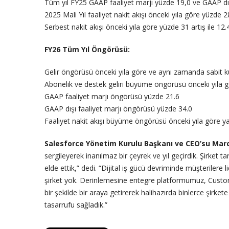
Tüm yıl FY25 GAAP faaliyet marjı yüzde 19,0 ve GAAP dış
2025 Mali Yıl faaliyet nakit akışı önceki yıla göre yüzde 2
Serbest nakit akışı önceki yıla göre yüzde 31 artış ile 12
FY26 Tüm Yıl Öngörüsü:
Gelir öngörüsü önceki yıla göre ve aynı zamanda sabit ku
Abonelik ve destek geliri büyüme öngörüsü önceki yıla g
GAAP faaliyet marjı öngörüsü yüzde 21.6
GAAP dışı faaliyet marjı öngörüsü yüzde 34.0
Faaliyet nakit akışı büyüme öngörüsü önceki yıla göre y
Salesforce Yönetim Kurulu Başkanı ve CEO’su Marc
sergileyerek inanılmaz bir çeyrek ve yıl geçirdik. Şirket 
elde ettik,” dedi. “Dijital iş gücü devriminde müşteriler
şirket yok. Derinlemesine entegre platformumuz, Custo
bir şekilde bir araya getirerek halihazırda binlerce şirket
tasarrufu sağladık.”