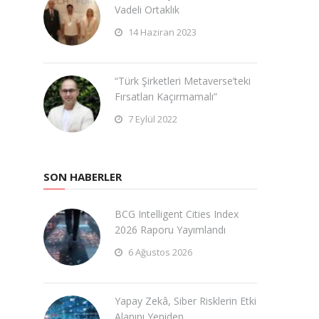
Vadeli Ortaklık
14 Haziran 2023
“Türk Şirketleri Metaverse’teki
Fırsatları Kaçırmamalı”
7 Eylül 2022
SON HABERLER
BCG Intelligent Cities Index
2026 Raporu Yayımlandı
6 Ağustos 2026
Yapay Zekâ, Siber Risklerin Etki
Alanını Yeniden …