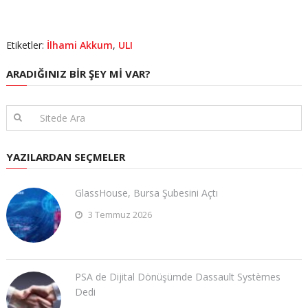
Etiketler:
İlhami Akkum
,
ULI
ARADIĞINIZ BIR ŞEY MI VAR?
YAZILARDAN SEÇMELER
GlassHouse, Bursa Şubesini Açtı
3 Temmuz 2026
PSA de Dijital Dönüşümde Dassault Systèmes
Dedi