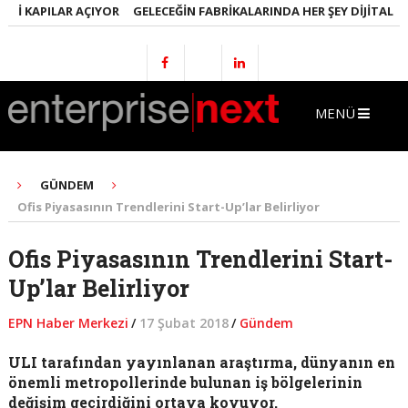
I KAPILAR AÇIYOR
GELECEĞIN FABRIKALARINDA HER ŞEY DIJITAL OLA
MENÜ
GÜNDEM
Ofis Piyasasının Trendlerini Start-Up’lar Belirliyor
Ofis Piyasasının Trendlerini Start-
Up’lar Belirliyor
EPN Haber Merkezi
/
17 Şubat 2018
/
Gündem
ULI tarafından yayınlanan araştırma, dünyanın en
önemli metropollerinde bulunan iş bölgelerinin
değişim geçirdiğini ortaya koyuyor.