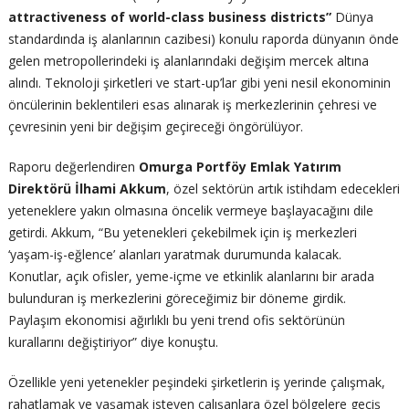
attractiveness of world-class business districts
”
Dünya
standardında iş alanlarının cazibesi) konulu raporda dünyanın önde
gelen metropollerindeki iş alanlarındaki değişim mercek altına
alındı. Teknoloji şirketleri ve start-up’lar gibi yeni nesil ekonominin
öncülerinin beklentileri esas alınarak iş merkezlerinin çehresi ve
çevresinin yeni bir değişim geçireceği öngörülüyor.
Raporu değerlendiren
Omurga Portföy Emlak Yatırım
Direktörü İlhami Akkum
, özel sektörün artık istihdam edecekleri
yeteneklere yakın olmasına öncelik vermeye başlayacağını dile
getirdi. Akkum, “Bu yetenekleri çekebilmek için iş merkezleri
‘yaşam-iş-eğlence’ alanları yaratmak durumunda kalacak.
Konutlar, açık ofisler, yeme-içme ve etkinlik alanlarını bir arada
bulunduran iş merkezlerini göreceğimiz bir döneme girdik.
Paylaşım ekonomisi ağırlıklı bu yeni trend ofis sektörünün
kurallarını değiştiriyor” diye konuştu.
Özellikle yeni yetenekler peşindeki şirketlerin iş yerinde çalışmak,
rahatlamak ve yaşamak isteyen çalışanlara özel bölgelere geçiş