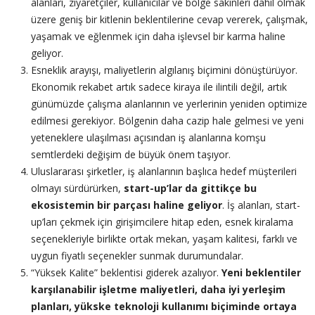
alanları, ziyaretçiler, kullanıcılar ve bölge sakinleri dahil olmak
üzere geniş bir kitlenin beklentilerine cevap vererek, çalışmak,
yaşamak ve eğlenmek için daha işlevsel bir karma haline
geliyor.
Esneklik arayışı, maliyetlerin algılanış biçimini dönüştürüyor.
Ekonomik rekabet artık sadece kiraya ile ilintili değil, artık
günümüzde çalışma alanlarının ve yerlerinin yeniden optimize
edilmesi gerekiyor. Bölgenin daha cazip hale gelmesi ve yeni
yeteneklere ulaşılması açısından iş alanlarına komşu
semtlerdeki değişim de büyük önem taşıyor.
Uluslararası şirketler, iş alanlarının başlıca hedef müşterileri
olmayı sürdürürken,
start-up’lar da gittikçe bu
ekosistemin bir parçası haline geliyor
. İş alanları, start-
up’ları çekmek için girişimcilere hitap eden, esnek kiralama
seçenekleriyle birlikte ortak mekan, yaşam kalitesi, farklı ve
uygun fiyatlı seçenekler sunmak durumundalar.
“Yüksek Kalite” beklentisi giderek azalıyor.
Yeni beklentiler
karşılanabilir işletme maliyetleri, daha iyi yerleşim
planları, yükske teknoloji kullanımı biçiminde ortaya