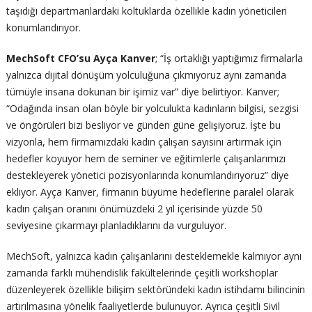
taşıdığı departmanlardaki koltuklarda özellikle kadın yöneticileri
konumlandırıyor.
MechSoft CFO’su Ayça Kanver
; “İş ortaklığı yaptığımız firmalarla
yalnızca dijital dönüşüm yolculuğuna çıkmıyoruz aynı zamanda
tümüyle insana dokunan bir işimiz var” diye belirtiyor. Kanver;
“Odağında insan olan böyle bir yolculukta kadınların bilgisi, sezgisi
ve öngörüleri bizi besliyor ve günden güne gelişiyoruz. İşte bu
vizyonla, hem firmamızdaki kadın çalışan sayısını artırmak için
hedefler koyuyor hem de seminer ve eğitimlerle çalışanlarımızı
destekleyerek yönetici pozisyonlarında konumlandırıyoruz” diye
ekliyor. Ayça Kanver, firmanın büyüme hedeflerine paralel olarak
kadın çalışan oranını önümüzdeki 2 yıl içerisinde yüzde 50
seviyesine çıkarmayı planladıklarını da vurguluyor.
MechSoft, yalnızca kadın çalışanlarını desteklemekle kalmıyor aynı
zamanda farklı mühendislik fakültelerinde çeşitli workshoplar
düzenleyerek özellikle bilişim sektöründeki kadın istihdamı bilincinin
artırılmasına yönelik faaliyetlerde bulunuyor. Ayrıca çeşitli Sivil