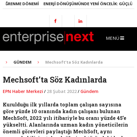
ÖĞRENME DÖNEMI
ENERJI DÖNÜŞÜMÜNDE YENI ÖNCELIK: GÜÇLÜ ELEKT
MENÜ
GÜNDEM
Mechsoft’ta Söz Kadınlarda
Mechsoft’ta Söz Kadınlarda
EPN Haber Merkezi
/
28 Şubat 2022
/
Gündem
Kurulduğu ilk yıllarda toplam çalışan sayısına
göre yüzde 10 oranında kadın çalışanı bulunan
MechSoft, 2022 yılı itibariyle bu oranı yüzde 45’e
yükseltti. Alanlarında uzman kadın yöneticilerin
önemli görevleri paylaştığı MechSoft, aynı