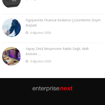
Figopara’da Finansal Kiralama Çözümlerine Erişim
Başladı
4 Ağustos 2026
Yapay Zekâ İletişimcinin Rakibi Değil, Akıllı
Asistanı …
4 Ağustos 2026