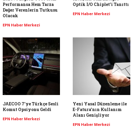
Performansa Hem Tarza
Optik I/O Chiplet’i Tanıttı
Değer Verenlerin Tutkusu
EPN Haber Merkezi
Olacak
EPN Haber Merkezi
JAECOO 7’ye Türkçe Sesli
Yeni Yasal Düzenleme ile
Komut Opsiyonu Geldi
E-Fatura’nın Kullanım
Alanı Genişliyor
EPN Haber Merkezi
EPN Haber Merkezi