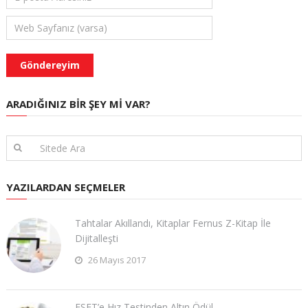
ARADIĞINIZ BIR ŞEY MI VAR?
YAZILARDAN SEÇMELER
Tahtalar Akıllandı, Kitaplar Fernus Z-Kitap İle
Dijitalleşti
26 Mayıs 2017
ESET’e Hız Testinden Altın Ödül