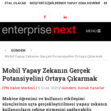
ITAL OLACAK
MÜŞTERI İLIŞKILERINDE YAPAY ZEKA DEVRIMI
EMLAKTA
MENÜ
GÜNDEM
Mobil Yapay Zekanın Gerçek Potansiyelini Ortaya Çıkarmak
Mobil Yapay Zekanın Gerçek
Potansiyelini Ortaya Çıkarmak
EPN Haber Merkezi
/
9 Ocak 2025
/
Gündem
,
Konuk Yazarlar
Makine öğrenimi ve kullanıcı etkileşimi
süreçlerinin uçta gerçekleştirilmesi yapay zekanın
kullanıcıların cebine girmesini sağlayabilir.