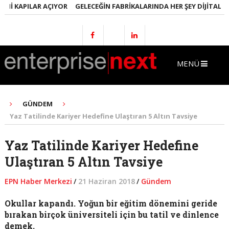
I KAPILAR AÇIYOR
GELECEĞIN FABRIKALARINDA HER ŞEY DIJITAL OLA
MENÜ
GÜNDEM
Yaz Tatilinde Kariyer Hedefine Ulaştıran 5 Altın Tavsiye
Yaz Tatilinde Kariyer Hedefine
Ulaştıran 5 Altın Tavsiye
EPN Haber Merkezi
/
21 Haziran 2018
/
Gündem
Okullar kapandı. Yoğun bir eğitim dönemini geride
bırakan birçok üniversiteli için bu tatil ve dinlence
demek.