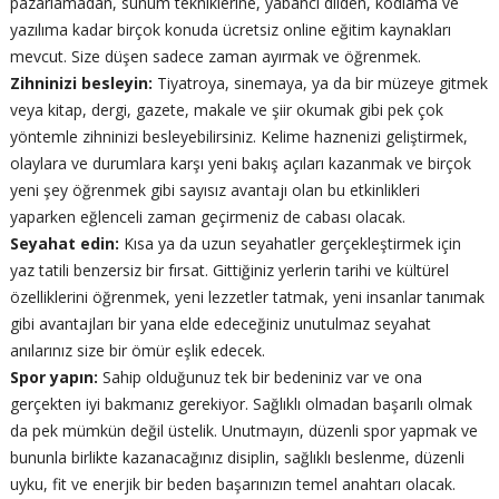
pazarlamadan, sunum tekniklerine, yabancı dilden, kodlama ve
yazılıma kadar birçok konuda ücretsiz online eğitim kaynakları
mevcut. Size düşen sadece zaman ayırmak ve öğrenmek.
Zihninizi besleyin:
Tiyatroya, sinemaya, ya da bir müzeye gitmek
veya kitap, dergi, gazete, makale ve şiir okumak gibi pek çok
yöntemle zihninizi besleyebilirsiniz. Kelime haznenizi geliştirmek,
olaylara ve durumlara karşı yeni bakış açıları kazanmak ve birçok
yeni şey öğrenmek gibi sayısız avantajı olan bu etkinlikleri
yaparken eğlenceli zaman geçirmeniz de cabası olacak.
Seyahat edin:
Kısa ya da uzun seyahatler gerçekleştirmek için
yaz tatili benzersiz bir fırsat. Gittiğiniz yerlerin tarihi ve kültürel
özelliklerini öğrenmek, yeni lezzetler tatmak, yeni insanlar tanımak
gibi avantajları bir yana elde edeceğiniz unutulmaz seyahat
anılarınız size bir ömür eşlik edecek.
Spor yapın:
Sahip olduğunuz tek bir bedeniniz var ve ona
gerçekten iyi bakmanız gerekiyor. Sağlıklı olmadan başarılı olmak
da pek mümkün değil üstelik. Unutmayın, düzenli spor yapmak ve
bununla birlikte kazanacağınız disiplin, sağlıklı beslenme, düzenli
uyku, fit ve enerjik bir beden başarınızın temel anahtarı olacak.