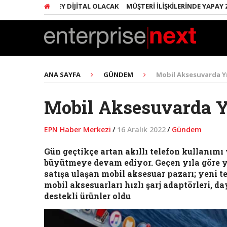
INDA HER ŞEY DIJITAL OLACAK
MÜŞTERI İLIŞKILERINDE YAPAY ZEKA 
ANA SAYFA
GÜNDEM
Mobil Aksesuvarda Yı
Mobil Aksesuvarda Yı
EPN Haber Merkezi
/
16 Aralık 2022
/
Gündem
Gün geçtikçe artan akıllı telefon kullanımı 
büyütmeye devam ediyor. Geçen yıla göre yüz
satışa ulaşan mobil aksesuar pazarı; yeni te
mobil aksesuarları hızlı şarj adaptörleri, d
destekli ürünler oldu