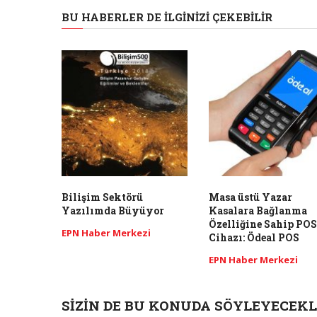
BU HABERLER DE İLGINIZI ÇEKEBILIR
Bilişim Sektörü
Masa üstü Yazar
Yazılımda Büyüyor
Kasalara Bağlanma
Özelliğine Sahip POS
EPN Haber Merkezi
Cihazı: Ödeal POS
EPN Haber Merkezi
SIZIN DE BU KONUDA SÖYLEYECEKL