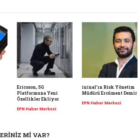
Ericsson, 5G
ininal’ın Risk Yönetim
Platformuna Yeni
Müdürü Ercüment Demir
Özellikler Ekliyor
EPN Haber Merkezi
EPN Haber Merkezi
ERINIZ MI VAR?