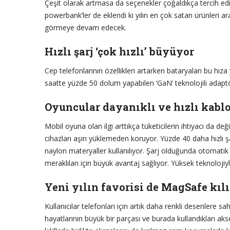
Çeşit olarak artmasa da seçenekler çoğaldıkça tercih ed
powerbank’ler de eklendi ki yılın en çok satan ürünleri ar
görmeye devam edecek.
Hızlı şarj ‘çok hızlı’ büyüyor
Cep telefonlarının özellikleri artarken bataryaları bu hıza
saatte yüzde 50 dolum yapabilen ‘GaN’ teknolojili adaptör
Oyuncular dayanıklı ve hızlı kablo
Mobil oyuna olan ilgi arttıkça tüketicilerin ihtiyacı da değiş
cihazları aşırı yüklemeden koruyor. Yüzde 40 daha hızlı şa
naylon materyaller kullanılıyor. Şarj olduğunda otomatik 
meraklıları için büyük avantaj sağlıyor. Yüksek teknoloji
Yeni yılın favorisi de MagSafe kılı
Kullanıcılar telefonları için artık daha renkli desenlere sahi
hayatlarının büyük bir parçası ve burada kullandıkları akse