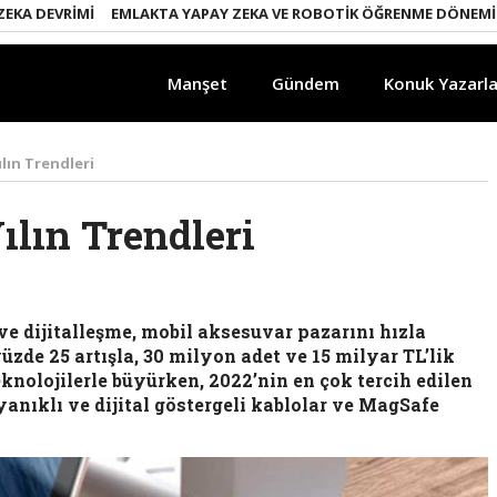
DEVRIMI
EMLAKTA YAPAY ZEKA VE ROBOTIK ÖĞRENME DÖNEMI
ENE
Manşet
Gündem
Konuk Yazarla
lın Trendleri
lın Trendleri
ve dijitalleşme, mobil aksesuvar pazarını hızla
de 25 artışla, 30 milyon adet ve 15 milyar TL’lik
knolojilerle büyürken, 2022’nin en çok tercih edilen
ayanıklı ve dijital göstergeli kablolar ve MagSafe