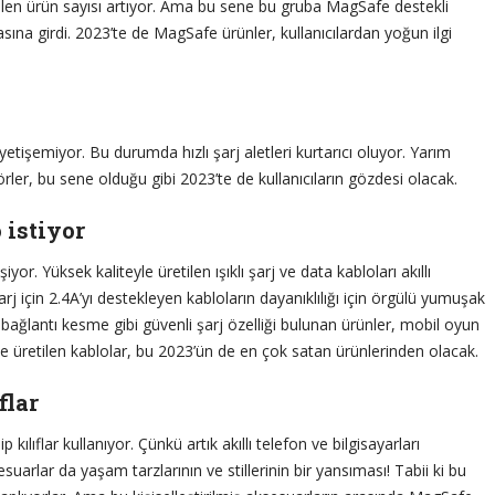
ilen ürün sayısı artıyor. Ama bu sene bu gruba MagSafe destekli
asına girdi. 2023’te de MagSafe ürünler, kullanıcılardan yoğun ilgi
 yetişemiyor. Bu durumda hızlı şarj aletleri kurtarıcı oluyor. Yarım
ler, bu sene olduğu gibi 2023’te de kullanıcıların gözdesi olacak.
 istiyor
iyor. Yüksek kaliteyle üretilen ışıklı şarj ve data kabloları akıllı
rj için 2.4A’yı destekleyen kabloların dayanıklılığı için örgülü yumuşak
bağlantı kesme gibi güvenli şarj özelliği bulunan ürünler, mobil oyun
yle üretilen kablolar, bu 2023’ün de en çok satan ürünlerinden olacak.
flar
p kılıflar kullanıyor. Çünkü artık akıllı telefon ve bilgisayarları
suarlar da yaşam tarzlarının ve stillerinin bir yansıması! Tabii ki bu