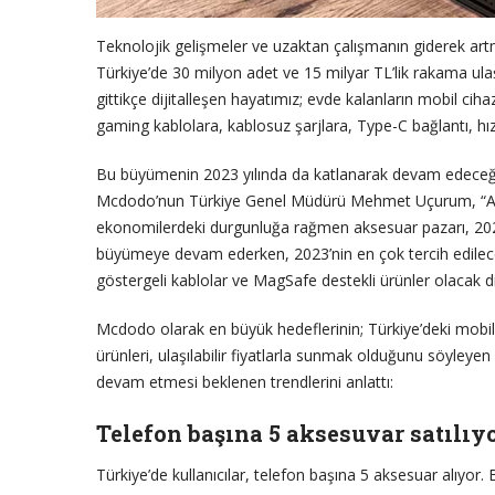
Teknolojik gelişmeler ve uzaktan çalışmanın giderek artm
Türkiye’de 30 milyon adet ve 15 milyar TL’lik rakama ulaş
gittikçe dijitalleşen hayatımız; evde kalanların mobil ciha
gaming kablolara, kablosuz şarjlara, Type-C bağlantı, hızl
Bu büyümenin 2023 yılında da katlanarak devam edeceği
Mcdodo’nun Türkiye Genel Müdürü Mehmet Uçurum, “Akse
ekonomilerdeki durgunluğa rağmen aksesuar pazarı, 2022 
büyümeye devam ederken, 2023’nin en çok tercih edilecek m
göstergeli kablolar ve MagSafe destekli ürünler olacak 
Mcdodo olarak en büyük hedeflerinin; Türkiye’deki mobil 
ürünleri, ulaşılabilir fiyatlarla sunmak olduğunu söyleye
devam etmesi beklenen trendlerini anlattı:
Telefon başına 5 aksesuvar satılıy
Türkiye’de kullanıcılar, telefon başına 5 aksesuar alıyor. 