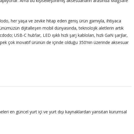
 kaplıyorlar. Ama bu kişiselleştirilmiş aksesuarların arasında MagSafe
odo, her yaşa ve zevke hitap eden geniş ürün gamıyla, ihtiyaca
ümüzün dijitalleşen mobil dünyasında, teknolojik aletlerin artık
o; USB-C hub’lar, LED ışıklı hızlı şarj kabloları, hızlı GaN şarjlar,
bi pek çok inovatif ürünün de içinde olduğu 350’nin üzerinde aksesuar
leri en güncel yurt içi ve yurt dışı kaynaklardan yansıtan kurumsal