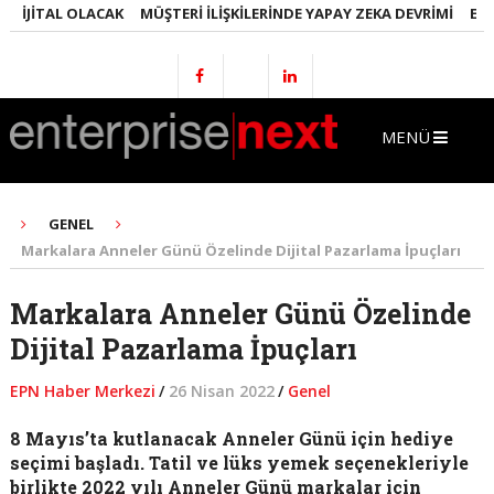
JITAL OLACAK
MÜŞTERI İLIŞKILERINDE YAPAY ZEKA DEVRIMI
EMLAKT
MENÜ
GENEL
Markalara Anneler Günü Özelinde Dijital Pazarlama İpuçları
Markalara Anneler Günü Özelinde
Dijital Pazarlama İpuçları
EPN Haber Merkezi
/
26 Nisan 2022
/
Genel
8 Mayıs’ta kutlanacak Anneler Günü için hediye
seçimi başladı. Tatil ve lüks yemek seçenekleriyle
birlikte 2022 yılı Anneler Günü markalar için