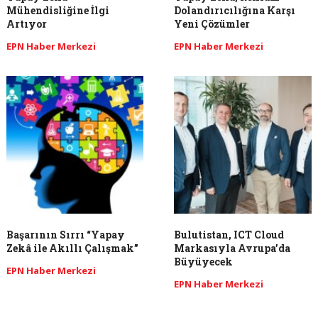
Mühendisliğine İlgi
Dolandırıcılığına Karşı
Artıyor
Yeni Çözümler
EPN Haber Merkezi
EPN Haber Merkezi
Başarının Sırrı “Yapay
Bulutistan, ICT Cloud
Zekâ ile Akıllı Çalışmak”
Markasıyla Avrupa’da
Büyüyecek
EPN Haber Merkezi
EPN Haber Merkezi