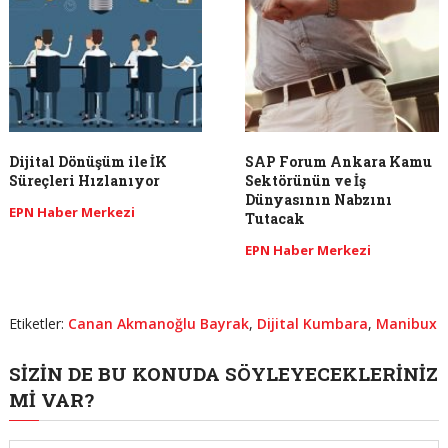
Dijital Dönüşüm ile İK
SAP Forum Ankara Kamu
Süreçleri Hızlanıyor
Sektörünün ve İş
Dünyasının Nabzını
EPN Haber Merkezi
Tutacak
EPN Haber Merkezi
Etiketler:
Canan Akmanoğlu Bayrak
,
Dijital Kumbara
,
Manibux
SIZIN DE BU KONUDA SÖYLEYECEKLERINIZ
MI VAR?