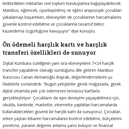
biriktirdikleri miktarları sivil toplum kuruluşlarına bağışlayabilecek.
Manibux, eğlenceli, oyunlaştırılmış ve eğitici arayüzüyle çocukları
yakalamayı başarırken, ebeveynler de çocuklarının harcamalarını
güvenle kontrol edebilme ve çocuklarına tasarruf bilinci
kazandırma özgürlüğüne kavuşuyor” diye konuştu.
Ön ödemeli harçlık kartı ve harçlık
transferi özellikleri de sunuyor
Dijital Kumbara özelliğinin yanı sıra ebeveynlere 7×24 harçlık
transferi yapabilme olanağı sunduğunu dile getiren Manibux
Kurucusu Canan Akmanoğlu Bayrak, değerlendirmelerini şu
ifadelerle sonlandırdı: “Bugün yetişkinler gerek mağazada, gerek
dijital ortamda pek çok ödemesini temassız kartlarla
gerçekleştiriyor. Çocukların da aynı deneyimi yaşayabilmesi için,
okulda, kantinde, markette, internette yaptıkları harcamalarda
kullanabilecekleri güvenli bir harçlık kartı da sunuyoruz. Çocuklar,
erken yaştan itibaren harcamalarını kontrol edebilme, bütçelerini
yönetme, paranın değerini anlama şansı buluyor ve finansal