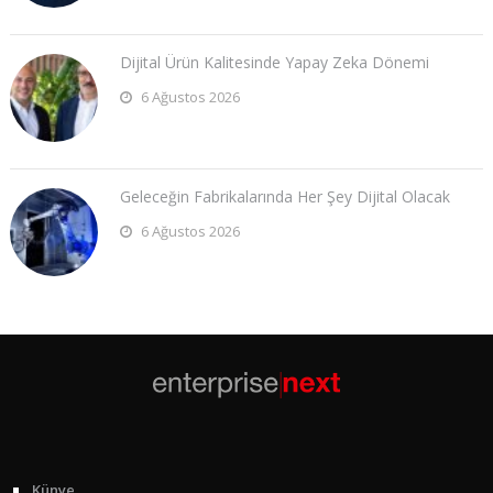
Dijital Ürün Kalitesinde Yapay Zeka Dönemi
6 Ağustos 2026
Geleceğin Fabrikalarında Her Şey Dijital Olacak
6 Ağustos 2026
Künye