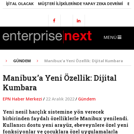
JITAL OLACAK
MÜŞTERI İLIŞKILERINDE YAPAY ZEKA DEVRIMI
EMLAKT
MENÜ
GÜNDEM
Manibux’a Yeni Özellik: Dijital Kumbara
Manibux’a Yeni Özellik: Dijital
Kumbara
EPN Haber Merkezi
/
22 Aralık 2022
/
Gündem
Yeni nesil harçlık sistemine yön verecek
birbirinden faydalı özelliklerle Manibux yenilendi.
Kullanıcı dostu yeni arayüz, ebeveynlere özel yeni
fonksiyonlar ve çocuklara özel uygulamalarla