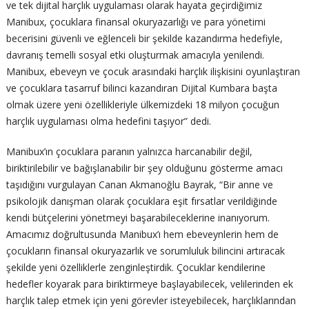
ve tek dijital harçlık uygulaması olarak hayata geçirdiğimiz
Manibux, çocuklara finansal okuryazarlığı ve para yönetimi
becerisini güvenli ve eğlenceli bir şekilde kazandırma hedefiyle,
davranış temelli sosyal etki oluşturmak amacıyla yenilendi.
Manibux, ebeveyn ve çocuk arasındaki harçlık ilişkisini oyunlaştıran
ve çocuklara tasarruf bilinci kazandıran Dijital Kumbara başta
olmak üzere yeni özellikleriyle ülkemizdeki 18 milyon çocuğun
harçlık uygulaması olma hedefini taşıyor” dedi.
Manibux’ın çocuklara paranın yalnızca harcanabilir değil,
biriktirilebilir ve bağışlanabilir bir şey olduğunu gösterme amacı
taşıdığını vurgulayan Canan Akmanoğlu Bayrak, “Bir anne ve
psikolojik danışman olarak çocuklara eşit fırsatlar verildiğinde
kendi bütçelerini yönetmeyi başarabileceklerine inanıyorum.
Amacımız doğrultusunda Manibux’ı hem ebeveynlerin hem de
çocukların finansal okuryazarlık ve sorumluluk bilincini artıracak
şekilde yeni özelliklerle zenginleştirdik. Çocuklar kendilerine
hedefler koyarak para biriktirmeye başlayabilecek, velilerinden ek
harçlık talep etmek için yeni görevler isteyebilecek, harçlıklarından