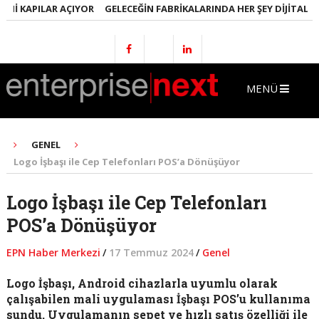
I KAPILAR AÇIYOR
GELECEĞIN FABRIKALARINDA HER ŞEY DIJITAL OLA
MENÜ
GENEL
Logo İşbaşı ile Cep Telefonları POS’a Dönüşüyor
Logo İşbaşı ile Cep Telefonları
POS’a Dönüşüyor
EPN Haber Merkezi
/
17 Temmuz 2024
/
Genel
Logo İşbaşı, Android cihazlarla uyumlu olarak
çalışabilen mali uygulaması İşbaşı POS’u kullanıma
sundu. Uygulamanın sepet ve hızlı satış özelliği ile