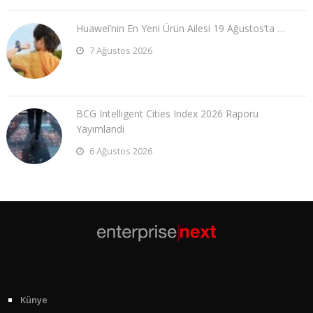
Huawei’nin En Yeni Ürün Ailesi 19 Ağustos’ta …
7 Ağustos 2026
BCG Intelligent Cities Index 2026 Raporu
Yayımlandı
6 Ağustos 2026
Künye