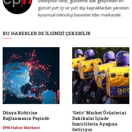
Enterprise Next, gündeme dair gelişmeleri en
güncel yurt içi ve yurt dışı kaynaklardan yansıtan
kurumsal teknoloji basınının lider markasıdır.
BU HABERLER DE İLGINIZI ÇEKEBILIR
Dünya Birbirine
‘Getir’ Market Ürünlerini
Bağlanmanın Peşinde
Dakikalar İçinde
İzmirlilerin Ayağına
EPN Haber Merkezi
Getiriyor