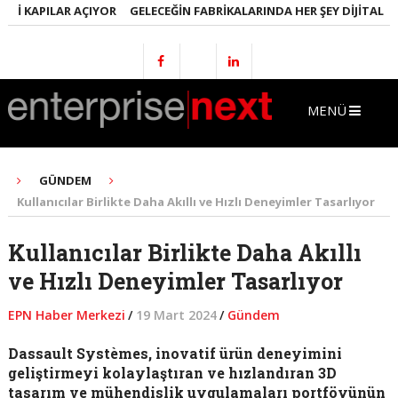
 KAPILAR AÇIYOR
GELECEĞIN FABRIKALARINDA HER ŞEY DIJITAL OLAC
MENÜ
GÜNDEM
Kullanıcılar Birlikte Daha Akıllı ve Hızlı Deneyimler Tasarlıyor
Kullanıcılar Birlikte Daha Akıllı
ve Hızlı Deneyimler Tasarlıyor
EPN Haber Merkezi
/
19 Mart 2024
/
Gündem
Dassault Systèmes, inovatif ürün deneyimini
geliştirmeyi kolaylaştıran ve hızlandıran 3D
tasarım ve mühendislik uygulamaları portföyünün