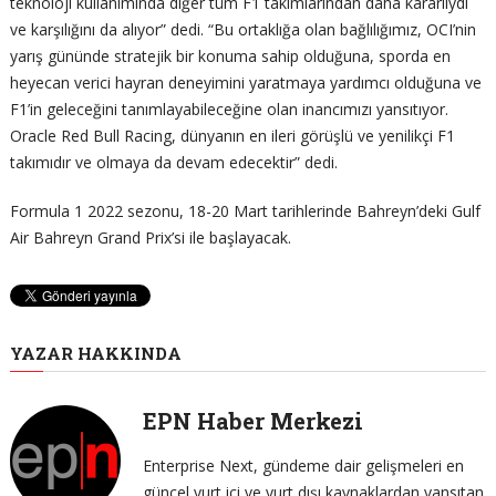
teknoloji kullanımında diğer tüm F1 takımlarından daha kararlıydı
ve karşılığını da alıyor” dedi. “Bu ortaklığa olan bağlılığımız, OCI’nin
yarış gününde stratejik bir konuma sahip olduğuna, sporda en
heyecan verici hayran deneyimini yaratmaya yardımcı olduğuna ve
F1’in geleceğini tanımlayabileceğine olan inancımızı yansıtıyor.
Oracle Red Bull Racing, dünyanın en ileri görüşlü ve yenilikçi F1
takımıdır ve olmaya da devam edecektir” dedi.
Formula 1 2022 sezonu, 18-20 Mart tarihlerinde Bahreyn’deki Gulf
Air Bahreyn Grand Prix’si ile başlayacak.
YAZAR HAKKINDA
EPN Haber Merkezi
Enterprise Next, gündeme dair gelişmeleri en
güncel yurt içi ve yurt dışı kaynaklardan yansıtan