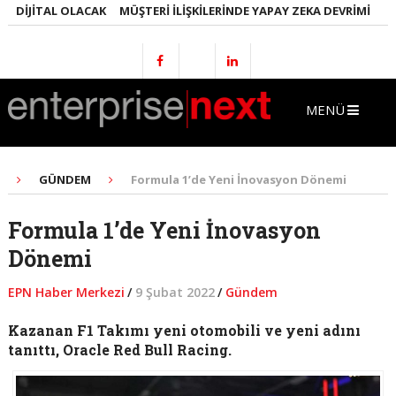
 DIJITAL OLACAK
MÜŞTERI İLIŞKILERINDE YAPAY ZEKA DEVRIMI
EMLA
MENÜ
GÜNDEM
Formula 1’de Yeni İnovasyon Dönemi
Formula 1’de Yeni İnovasyon
Dönemi
EPN Haber Merkezi
/
9 Şubat 2022
/
Gündem
Kazanan F1 Takımı yeni otomobili ve yeni adını
tanıttı, Oracle Red Bull Racing.