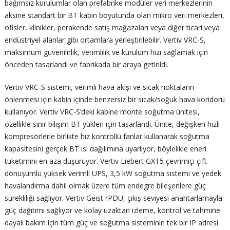
bağımsız kurulumlar olan prefabrike modüler veri merkezlerinin
aksine standart bir BT kabin boyutunda olan mikro veri merkezleri,
ofisler, klinikler, perakende satış mağazaları veya diğer ticari veya
endüstriyel alanlar gibi ortamlara yerleştirilebilir. Vertiv VRC-S,
maksimum güvenilirlik, verimlilik ve kurulum hızı sağlamak için
önceden tasarlandı ve fabrikada bir araya getirildi.
Vertiv VRC-S sistemi, verimli hava akışı ve sıcak noktaların
önlenmesi için kabin içinde benzersiz bir sıcak/soğuk hava koridoru
kullanıyor. Vertiv VRC-S’deki kabine monte soğutma ünitesi,
özellikle sınır bilişim BT yükleri için tasarlandı. Ünite, değişken hızlı
kompresörlerle birlikte hız kontrollü fanlar kullanarak soğutma
kapasitesini gerçek BT ısı dağılımına uyarlıyor, böylelikle eneri
tüketimini en aza düşürüyor. Vertiv Liebert GXT5 çevrimiçi çift
dönüşümlü yüksek verimli UPS, 3,5 kW soğutma sistemi ve yedek
havalandırma dahil olmak üzere tüm endegre bileşenlere güç
sürekliliği sağlıyor. Vertiv Geist rPDU, çıkış seviyesi anahtarlamayla
güç dağıtımı sağlıyor ve kolay uzaktan izleme, kontrol ve tahmine
dayalı bakım için tüm güç ve soğutma sisteminin tek bir IP adresi