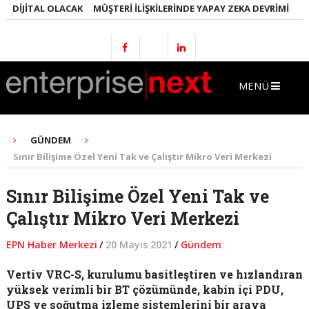
DIJITAL OLACAK
MÜŞTERI İLIŞKILERINDE YAPAY ZEKA DEVRIMI
EMLA
MENÜ
GÜNDEM
Sınır Bilişime Özel Yeni Tak ve Çalıştır Mikro Veri Merkezi
Sınır Bilişime Özel Yeni Tak ve
Çalıştır Mikro Veri Merkezi
EPN Haber Merkezi
/
20 Mayıs 2021
/
Gündem
Vertiv VRC-S, kurulumu basitleştiren ve hızlandıran
yüksek verimli bir BT çözümünde, kabin içi PDU,
UPS ve soğutma izleme sistemlerini bir araya