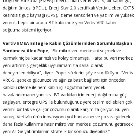
Doğu ve Afrika’da (EMEA) mevcut olan Vertiv VRC-S, bir kabin güç
dağıtım ünitesi (rPDU), Enerji Star 2,0 sertifikalı Vertiv Liebert GXT5
kesintisiz güç kaynağı (UPS), izleme sensörleri ve yazılım ve yüksek
verimli, hepsi bir arada BT kabininde yeni Vertiv VRC kabin
soğutma sistemi içeriyor.
Vertiv EMEA Entegre Kabin Çözümlerinden Sorumlu Başkan
Yardımcısı Alex Pope
, “Bir mikro veri merkezini seçmek ve
kurmak hiç bu kadar hızlı ve kolay olmamıştı. Hatta bu veri merkezi
yeni artırılmış gerçeklik uygulamamızla sanal olarak
deneyimlenebiliyor”, diyor. Pope, sözlerini şöyle sürdürüyor: “Vertiv
VRC-S, şebeke gücünüze ve ağınıza basit bağlantı için önceden
kablolu izleme ile hem kabin içi soğutma hem yedek
havalandırmanın yanı sıra BT varlıkları için enerji dağıtımına güç
sağlayan, entegre UPS ile bulunduğunuz yere teslim edilebilen çok
verimli bir tak ve çalıştır çözümü olarak karşımıza çıkıyor. Bu yeni
sunuş, Vertiv’in ürün inovasyonu yol haritasının ve pazara giderek
daha fazla kullanıma hazır mikro veri merkezi çözümünü getirecek
yeni Ar-Ge yatırımlarının stratejik bir sonucu diyebiliriz.”