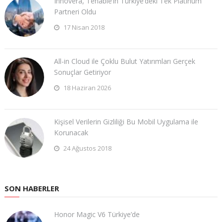
​Innovera, Tenable’ın Türkiye’deki Tek Platinum
Partneri Oldu
17 Nisan 2018
All-in Cloud ile Çoklu Bulut Yatırımları Gerçek
Sonuçlar Getiriyor
18 Haziran 2026
Kişisel Verilerin Gizliliği Bu Mobil Uygulama ile
Korunacak
24 Ağustos 2018
SON HABERLER
Honor Magic V6 Türkiye’de