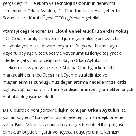
gerçekleştirdi. Telekom ve teknoloji sektörünün deneyimli
isimlerinden Orkan Aytulun, DT Cloud’un Ticari Faaliyetlerden
Sorumlu İcra Kurulu Üyesi (CCO) görevine getirildi.
Atamayı değerlendiren
DT Cloud Genel Müdürü Serdar Yokuş
,
“DT Cloud olarak, Türkiye’nin dijital egemenliği gibi büyük bir
misyonla yolumuza devam ediyoruz. Bu yolda, bizimle aynı
vizyonu paylaşan, tecrübesiyle vizyonumuzu ileriye taşıyacak
liderlerle çalışmak önceliğimiz. Sayın Orkan Aytulun’un
telekomünikasyon ve özellikle Alibaba Cloud gibi küresel bir
markadaki derin tecrübesinin, büyüme stratejimize ve
müşterilerimize sunduğumuz değeri artırma hedeflerimize katkı
sağlayacağına inancımız tam. Kendisini aramızda görmekten büyük
mutluluk duyuyoruz.” dedi.
DT Cloud’daki yeni görevine ilişkin konuşan
Orkan Aytulun
ise
şunları söyledi: “Türkiye’nin dijital geleceği için stratejik öneme
sahip ‘Bulut Vatan’ vizyonunu hayata geçiren bir ekibin parçası
olmaktan büyük bir gurur ve heyecan duyuyorum. Ülkemizin