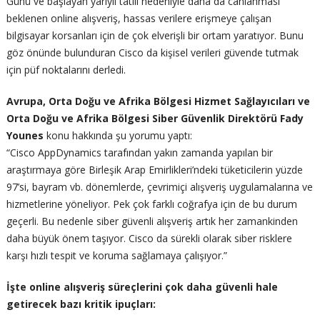
Günü ve başlayan yarıyıl tatili nedeniyle daha da canlanması
beklenen online alışveriş, hassas verilere erişmeye çalışan
bilgisayar korsanları için de çok elverişli bir ortam yaratıyor. Bunu
göz önünde bulunduran Cisco da kişisel verileri güvende tutmak
için püf noktalarını derledi.
Avrupa, Orta Doğu ve Afrika Bölgesi Hizmet Sağlayıcıları ve
Orta Doğu ve Afrika Bölgesi Siber Güvenlik Direktörü Fady
Younes
konu hakkında şu yorumu yaptı:
“Cisco AppDynamics tarafından yakın zamanda yapılan bir
araştırmaya göre Birleşik Arap Emirlikleri’ndeki tüketicilerin yüzde
97’si, bayram vb. dönemlerde, çevrimiçi alışveriş uygulamalarına ve
hizmetlerine yöneliyor. Pek çok farklı coğrafya için de bu durum
geçerli. Bu nedenle siber güvenli alışveriş artık her zamankinden
daha büyük önem taşıyor. Cisco da sürekli olarak siber risklere
karşı hızlı tespit ve koruma sağlamaya çalışıyor.”
İşte online alışveriş süreçlerini çok daha güvenli hale
getirecek bazı kritik ipuçları: