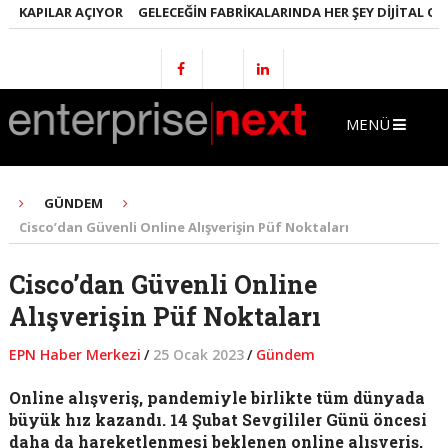
 KAPILAR AÇIYOR
GELECEĞIN FABRIKALARINDA HER ŞEY DIJITAL OLAC
MENÜ
GÜNDEM
Cisco’dan Güvenli Online Alışverişin Püf Noktaları
Cisco’dan Güvenli Online
Alışverişin Püf Noktaları
EPN Haber Merkezi
/
25 Ocak 2023
/
Gündem
Online alışveriş, pandemiyle birlikte tüm dünyada
büyük hız kazandı. 14 Şubat Sevgililer Günü öncesi
daha da hareketlenmesi beklenen online alışveriş,