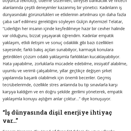
boyunca teknoloji, ödeme sistemleri, bireysel bankacılık ve fintech
alanlarında çeşitli deneyimler kazanmış bir yönetici. Kadınların iş
dünyasındaki görünürlükleri ve etkilerinin artırılması için daha fazla
çaba sarf edilmesi gerektiğini söyleyen Gülçin Aytemizel Telatar,
“Liderliğin her insanın içinde keşfedilmeye hazır bir cevher halinde
var olduğunu, bizzat yaşayarak öğrendim. Kadınlar empatik
yaklaşım, etkili iletişim ve sonuç odaklılık gibi bazı özellikleri
sayesinde; farklı bakış açıları sunabiliyor, karmaşık konulara
getirdikleri çözüm odaklı yaklaşımla farklılıkları kucaklayabiliyor.
Hata yapabilme, zorluklarla mücadele edebilme, inisiyatif alabilme,
uyumlu ve verimli çalışabilme, yıllar geçtikçe değişen şirket
yapılarında başarılı olabilmek için önemli beceriler. Geçmiş
tecrübelerimde, özellikle stres anlarında bu tip sınavlarla karşı
karşıya kaldığım ve en doğru şekilde gerilimi yöneterek, empatik
yaklaşımla konuyu aştığım anlar çoktur…” diye konuşuyor.
“İş dünyasında dişil enerjiye ihtiyaç
var…”