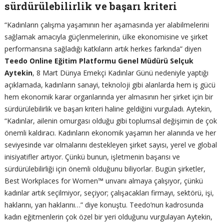
sürdürülebilirlik ve başarı kriteri
“Kadınların çalışma yaşamının her aşamasında yer alabilmelerini
sağlamak amacıyla güçlenmelerinin, ülke ekonomisine ve şirket
performansına sağladığı katkıların artık herkes farkında” diyen
Teedo Online Eğitim Platformu Genel Müdürü Selçuk
Aytekin
, 8 Mart Dünya Emekçi Kadınlar Günü nedeniyle yaptığı
açıklamada, kadınların sanayi, teknoloji gibi alanlarda hem iş gücü
hem ekonomik karar organlarında yer almasının her şirket için bir
sürdürülebilirlik ve başarı kriteri haline geldiğini vurguladı. Aytekin,
“Kadınlar, ailenin omurgası olduğu gibi toplumsal değişimin de çok
önemli kaldıracı. Kadınların ekonomik yaşamın her alanında ve her
seviyesinde var olmalarını destekleyen şirket sayısı, yerel ve global
inisiyatifler artıyor. Çünkü bunun, işletmenin başarısı ve
sürdürülebilirliği için önemli olduğunu biliyorlar. Bugün şirketler,
Best Workplaces for Women™ unvanı almaya çalışıyor, çünkü
kadınlar artık seçilmiyor, seçiyor; çalışacakları firmayı, sektörü, işi,
haklarını, yan haklarını…” diye konuştu. Teedo’nun kadrosunda
kadın eğitmenlerin çok özel bir yeri olduğunu vurgulayan Aytekin,