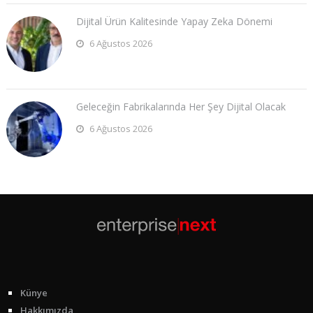
Dijital Ürün Kalitesinde Yapay Zeka Dönemi
6 Ağustos 2026
Geleceğin Fabrikalarında Her Şey Dijital Olacak
6 Ağustos 2026
Künye
Hakkımızda