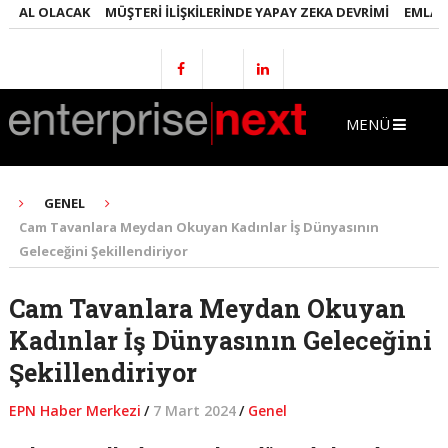
L OLACAK
MÜŞTERI İLIŞKILERINDE YAPAY ZEKA DEVRIMI
EMLAKTA YA
MENÜ
GENEL
Cam Tavanlara Meydan Okuyan Kadınlar İş Dünyasının
Geleceğini Şekillendiriyor
Cam Tavanlara Meydan Okuyan
Kadınlar İş Dünyasının Geleceğini
Şekillendiriyor
EPN Haber Merkezi
/
7 Mart 2024
/
Genel