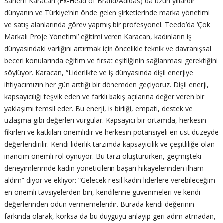
Sanem Karacan (Ex-Head of Brand/Adidas) da uzun yıllardır
dünyanın ve Türkiye’nin önde gelen şirketlerinde marka yönetimi
ve satış alanlarında görev yapmış bir profesyonel. Teedo’da ‘Çok
Markalı Proje Yönetimi’ eğitimi veren Karacan, kadınların iş
dünyasındaki varlığını artırmak için öncelikle teknik ve davranışsal
beceri konularında eğitim ve fırsat eşitliğinin sağlanması gerektiğini
söylüyor. Karacan, “Liderlikte ve iş dünyasında dişil enerjiye
ihtiyacımızın her gün arttığı bir dönemden geçiyoruz. Dişil enerji,
kapsayıcılığı teşvik eden ve farklı bakış açılarına değer veren bir
yaklaşımı temsil eder. Bu enerji, iş birliği, empati, destek ve
uzlaşma gibi değerleri vurgular. Kapsayıcı bir ortamda, herkesin
fikirleri ve katkıları önemlidir ve herkesin potansiyeli en üst düzeyde
değerlendirilir. Kendi liderlik tarzımda kapsayıcılık ve çeşitliliğe olan
inancım önemli rol oynuyor. Bu tarzı oluştururken, geçmişteki
deneyimlerimde kadın yöneticilerin başarı hikayelerinden ilham
aldım” diyor ve ekliyor: “Gelecek nesil kadın liderlere verebileceğim
en önemli tavsiyelerden biri, kendilerine güvenmeleri ve kendi
değerlerinden ödün vermemeleridir. Burada kendi değerinin
farkında olarak, korksa da bu duyguyu anlayıp geri adım atmadan,