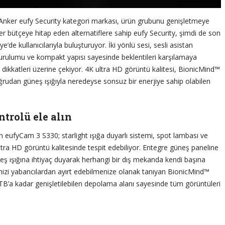
tiren Anker eufy Security kategori markası, ürün grubunu genişletmeye
er bütçeye hitap eden alternatiflere sahip eufy Security, şimdi de son
’de kullanıcılarıyla buluşturuyor. İki yönlü sesi, sesli asistan
kurulumu ve kompakt yapısı sayesinde beklentileri karşılamaya
 dikkatleri üzerine çekiyor. 4K ultra HD görüntü kalitesi, BionicMind™
rudan güneş ışığıyla neredeyse sonsuz bir enerjiye sahip olabilen
trolü ele alın
 eufyCam 3 S330; starlight ışığa duyarlı sistemi, spot lambası ve
ultra HD görüntü kalitesinde tespit edebiliyor. Entegre güneş paneline
eş ışığına ihtiyaç duyarak herhangi bir dış mekanda kendi başına
ilenizi yabancılardan ayırt edebilmenize olanak tanıyan BionicMind™
 TB’a kadar genişletilebilen depolama alanı sayesinde tüm görüntüleri