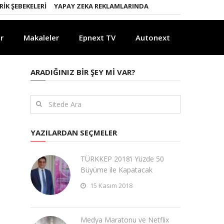
EBEKELERI
YAPAY ZEKA REKLAMLARINDA KURALLAR DEĞIŞIYOR
YAP
r
Makaleler
Epnext TV
Autonext
ARADIĞINIZ BIR ŞEY MI VAR?
YAZILARDAN SEÇMELER
TÜRKKEP 2018’i Yüzde 50
Büyüme ile Kapatacak
15 Kasım 2018
Medya Maratonu ve Netflix