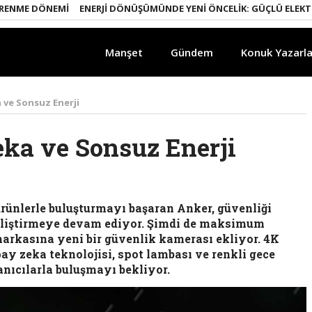
ME DÖNEMI
ENERJI DÖNÜŞÜMÜNDE YENI ÖNCELIK: GÜÇLÜ ELEKTRIK Ş
Manşet
Gündem
Konuk Yazarla
 ve Sonsuz Enerji
ka ve Sonsuz Enerji
ürünlerle buluşturmayı başaran Anker, güvenliği
geliştirmeye devam ediyor. Şimdi de maksimum
arkasına yeni bir güvenlik kamerası ekliyor. 4K
ay zeka teknolojisi, spot lambası ve renkli gece
nıcılarla buluşmayı bekliyor.