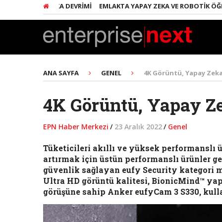
NDE YAPAY ZEKA DEVRIMI
EMLAKTA YAPAY ZEKA VE ROBOTIK ÖĞREN
ANA SAYFA
GENEL
4K Görüntü, Yapay Zeka
4K Görüntü, Yapay Ze
EPN Haber Merkezi
/
23 Aralık 2022
/
Genel
Tüketicileri akıllı ve yüksek performanslı 
artırmak için üstün performanslı ürünler 
güvenlik sağlayan eufy Security kategori m
Ultra HD görüntü kalitesi, BionicMind™ yap
görüşüne sahip Anker eufyCam 3 S330, kulla