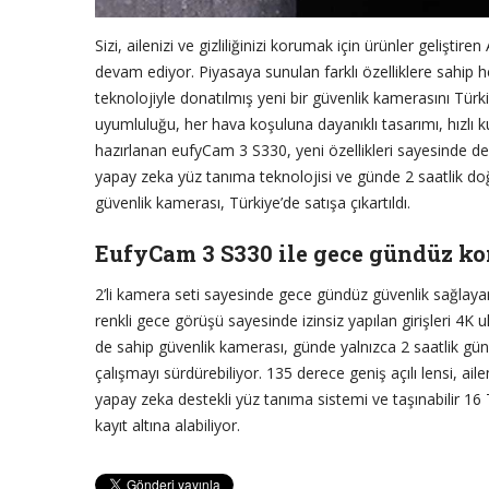
Sizi, ailenizi ve gizliliğinizi korumak için ürünler geliş
devam ediyor. Piyasaya sunulan farklı özelliklere sahip h
teknolojiyle donatılmış yeni bir güvenlik kamerasını Türkiye
uyumluluğu, her hava koşuluna dayanıklı tasarımı, hızlı 
hazırlanan eufyCam 3 S330, yeni özellikleri sayesinde de
yapay zeka yüz tanıma teknolojisi ve günde 2 saatlik doğ
güvenlik kamerası, Türkiye’de satışa çıkartıldı.
EufyCam 3 S330 ile gece gündüz kon
2’li kamera seti sayesinde gece gündüz güvenlik sağlayan
renkli gece görüşü sayesinde izinsiz yapılan girişleri 4K 
de sahip güvenlik kamerası, günde yalnızca 2 saatlik gün
çalışmayı sürdürebiliyor. 135 derece geniş açılı lensi, a
yapay zeka destekli yüz tanıma sistemi ve taşınabilir 16
kayıt altına alabiliyor.