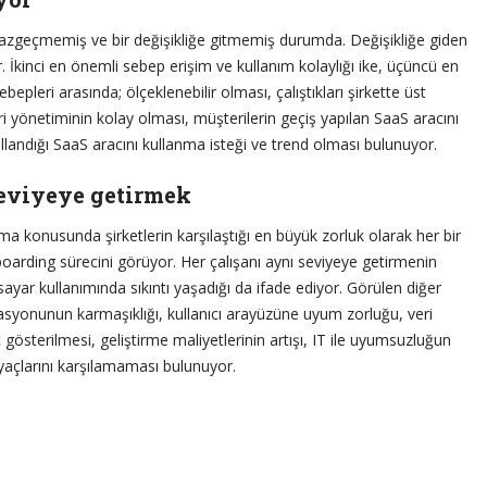
n vazgeçmemiş ve bir değişikliğe gitmemiş durumda. Değişikliğe giden
r. İkinci en önemli sebep erişim ve kullanım kolaylığı ike, üçüncü en
bepleri arasında; ölçeklenebilir olması, çalıştıkları şirkette üst
i yönetiminin kolay olması, müşterilerin geçiş yapılan SaaS aracını
kullandığı SaaS aracını kullanma isteği ve trend olması bulunuyor.
seviyeye getirmek
ma konusunda şirketlerin karşılaştığı en büyük zorluk olarak her bir
oarding sürecini görüyor. Her çalışanı aynı seviyeye getirmenin
lgisayar kullanımında sıkıntı yaşadığı da ifade ediyor. Görülen diğer
rasyonunun karmaşıklığı, kullanıcı arayüzüne uyum zorluğu, veri
 gösterilmesi, geliştirme maliyetlerinin artışı, IT ile uyumsuzluğun
iyaçlarını karşılamaması bulunuyor.