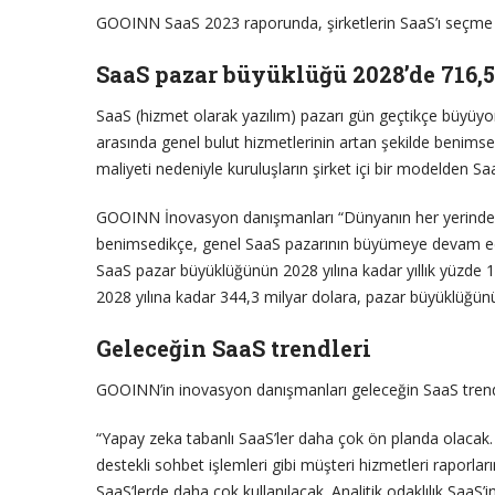
GOOINN SaaS 2023 raporunda, şirketlerin SaaS’ı seçme ned
SaaS pazar büyüklüğü 2028’de 716,
SaaS (hizmet olarak yazılım) pazarı gün geçtikçe büyüyor
arasında genel bulut hizmetlerinin artan şekilde benimse
maliyeti nedeniyle kuruluşların şirket içi bir modelden Sa
GOOINN İnovasyon danışmanları “Dünyanın her yerindeki k
benimsedikçe, genel SaaS pazarının büyümeye devam ed
SaaS pazar büyüklüğünün 2028 yılına kadar yıllık yüzde 1
2028 yılına kadar 344,3 milyar dolara, pazar büyüklüğün
Geleceğin SaaS trendleri
GOOINN’in inovasyon danışmanları geleceğin SaaS trendleri
“Yapay zeka tabanlı SaaS’ler daha çok ön planda olacak. 
destekli sohbet işlemleri gibi müşteri hizmetleri raporl
SaaS’lerde daha çok kullanılacak. Analitik odaklılık SaaS’i