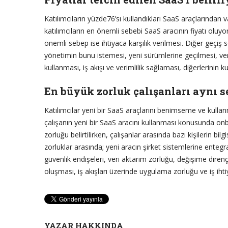
Katılımcıların yüzde76’sı kullandıkları SaaS araçlarında
katılımcıların en önemli sebebi SaaS aracının fiyatı oluyo
önemli sebep ise ihtiyaca karşılık verilmesi. Diğer geçiş se
yönetimin bunu istemesi, yeni sürümlerine geçilmesi, ver
kullanması, iş akışı ve verimlilik sağlaması, diğerlerinin 
En büyük zorluk çalışanları aynı 
Katılımcılar yeni bir SaaS araçlarını benimseme ve kullan
çalışanın yeni bir SaaS aracını kullanması konusunda onb
zorluğu belirtilirken, çalışanlar arasında bazı kişilerin bi
zorluklar arasında; yeni aracın şirket sistemlerine enteg
güvenlik endişeleri, veri aktarım zorluğu, değişime direnç
oluşması, iş akışları üzerinde uygulama zorluğu ve iş iht
YAZAR HAKKINDA