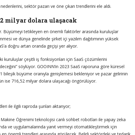
enlerini, sektör pazarı ve öne çıkan trendlerini ele aldı.
52 milyar dolara ulaşacak
. Büyümeyi tetikleyen en önemli faktörler arasında kuruluşlar
nmesi ve dünya genelinde şirket içi yazılım dağıtımının yüksek
aS’a doğru artan oranda geçişi yer alıyor.
uruluşlar çeşitli iş fonksiyonları için SaaS çözümlerini
eceğini” söylüyor. GOOINN’in 2023 SaaS raporuna göre küresel
1 bileşik büyüme oranıyla genişlemesi bekleniyor ve pazar gelirinin
ün ise 716,52 milyar dolara ulaşacağı öngörülüyor.
 ile ilgili raproda şunları aktarıyor;
Makine Öğrenimi teknolojisi canlı sohbet robotları ile yapay zeka
arında ve uygulamalarında yanıt vermeyi otomatikleştirmek için
n en önemli trendleri arasında görülecek. Belirli sektördeki ve tedarik