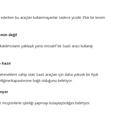
rcih ederken bu araçları kullanmayanlar sadece yüzde 3’lük bir kesim
emin değil
katılımcıların yaklaşık yarısı inovatif bir SaaS aracı kullanıp
 hazır
a yeteneklere sahip olan SaaS araçları için daha yüksek bir fiyat
liğine/kapasitesine bağlı olduğunu belirtiyor.
rıyor
müşterilerle işbirliği yapmayı kolaylaştırdığını belirtiyor.