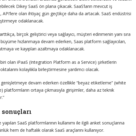
ebilecek Dikey SaaS ön plana çıkacak. SaaS’ların mevcut iş
, API’lere olan ihtiyaç gün geçtikçe daha da artacak. SaaS endüstrisi
leştirmeye odaklanacak.
rttıkça, birçok geliştirici veya sağlayıcı, müşteri edinmenin yanı sıra
 büyüme hızlanmaya devam ederken, Saas platform sağlayıcıları,
utmaya ve kayıpları azaltmaya odaklanacak.
biri olan iPaaS (Integration Platform as a Service) şirketlerin
noktalarını kolaylıkla birleştirmesine yardımcı olacak.
ıla genişletmeye devam ederken özellikle “beyaz etiketleme” (white
) platformların ortaya çıkmasıyla girişimler, daha az teknik
r.”
 sonuçları
apılan SaaS platformlarının kullanımı ile ilgili anket sonuçlarına
ünlük hem de haftalık olarak SaaS araçlarını kullanıyor.