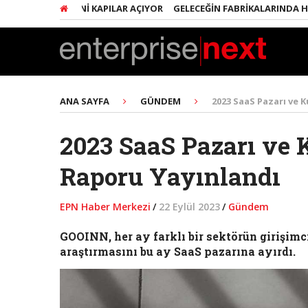
MCILERE YENI KAPILAR AÇIYOR
GELECEĞIN FABRIKALARINDA HER ŞEY 
ANA SAYFA
GÜNDEM
2023 SaaS Pazarı ve K
2023 SaaS Pazarı ve 
Raporu Yayınlandı
EPN Haber Merkezi
/
22 Eylül 2023
/
Gündem
GOOINN, her ay farklı bir sektörün girişimc
araştırmasını bu ay SaaS pazarına ayırdı.