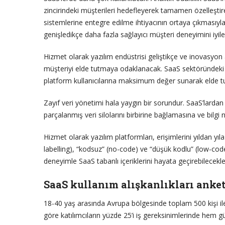
zincirindeki müşterileri hedefleyerek tamamen özelleştir
sistemlerine entegre edilme ihtiyacının ortaya çıkmasıyla
genişledikçe daha fazla sağlayıcı müşteri deneyimini iyi
Hizmet olarak yazılım endüstrisi geliştikçe ve inovasyon a
müşteriyi elde tutmaya odaklanacak. SaaS sektöründeki
platform kullanıcılarına maksimum değer sunarak elde t
Zayıf veri yönetimi hala yaygın bir sorundur. SaaS’lardan 
parçalanmış veri silolarını birbirine bağlamasına ve bilgi 
Hizmet olarak yazılım platformları, erişimlerini yıldan y
labelling), “kodsuz” (no-code) ve “düşük kodlu” (low-code
deneyimle SaaS tabanlı içeriklerini hayata geçirebilecekle
SaaS kullanım alışkanlıkları anket
18-40 yaş arasında Avrupa bölgesinde toplam 500 kişi ile y
göre katılımcıların yüzde 25’i iş gereksinimlerinde hem g