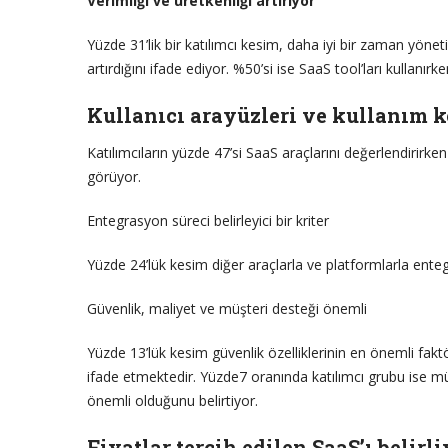
Verimliği ve üretkenliği artırıyor
Yüzde 31’lik bir katılımcı kesim, daha iyi bir zaman yönet
artırdığını ifade ediyor. %50’si ise SaaS tool’ları kullanır
Kullanıcı arayüzleri ve kullanım k
Katılımcıların yüzde 47’si SaaS araçlarını değerlendirirke
görüyor.
Entegrasyon süreci belirleyici bir kriter
Yüzde 24’lük kesim diğer araçlarla ve platformlarla ent
Güvenlik, maliyet ve müşteri desteği önemli
Yüzde 13’lük kesim güvenlik özelliklerinin en önemli fak
ifade etmektedir. Yüzde7 oranında katılımcı grubu ise mü
önemli olduğunu belirtiyor.
Fiyatlar tercih edilen SaaS’ı belirli