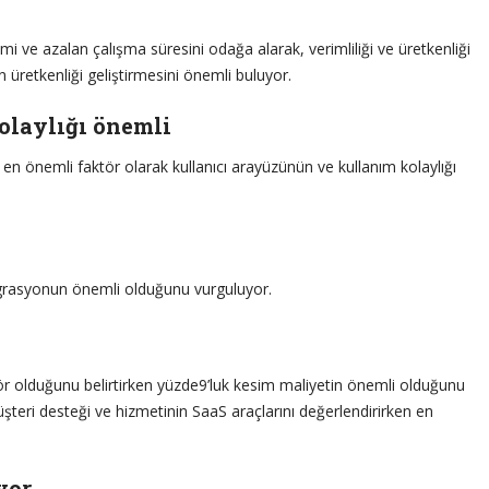
imi ve azalan çalışma süresini odağa alarak, verimliliği ve üretkenliği
ken üretkenliği geliştirmesini önemli buluyor.
olaylığı önemli
n en önemli faktör olarak kullanıcı arayüzünün ve kullanım kolaylığı
egrasyonun önemli olduğunu vurguluyor.
tör olduğunu belirtirken yüzde9’luk kesim maliyetin önemli olduğunu
şteri desteği ve hizmetinin SaaS araçlarını değerlendirirken en
yor