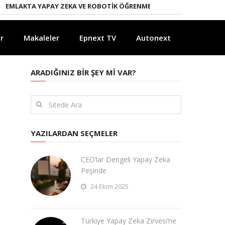
KTA YAPAY ZEKA VE ROBOTIK ÖĞRENME DÖNEMI
ENERJI DÖNÜŞÜMÜN
r
Makaleler
Epnext TV
Autonext
ARADIĞINIZ BIR ŞEY MI VAR?
YAZILARDAN SEÇMELER
CEO’lar Dengeli Yapay Zeka
Peşinde
24 Ekim 2025
Türkiye Yapay Zeka Zirvesi’ne