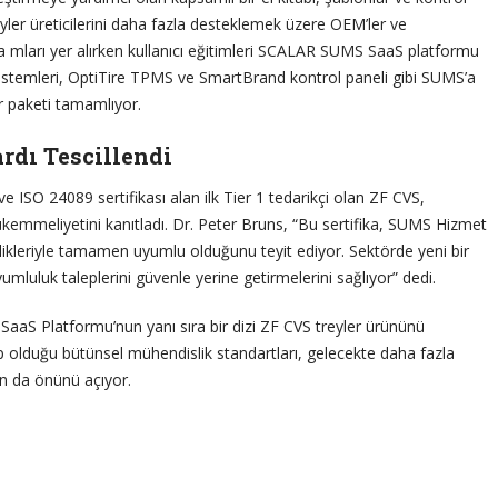
eyler üreticilerini daha fazla desteklemek üzere OEM’ler ve
a mları yer alırken kullanıcı eğitimleri SCALAR SUMS SaaS platformu
 sistemleri, OptiTire TPMS ve SmartBrand kontrol paneli gibi SUMS’a
er paketi tamamlıyor.
rdı Tescillendi
ve ISO 24089 sertifikası alan ilk Tier 1 tedarikçi olan ZF CVS,
emmeliyetini kanıtladı. Dr. Peter Bruns, “Bu sertifika, SUMS Hizmet
ikleriyle tamamen uyumlu olduğunu teyit ediyor. Sektörde yeni bir
mluluk taleplerini güvenle yerine getirmelerini sağlıyor” dedi.
aaS Platformu’nun yanı sıra bir dizi ZF CVS treyler ürününü
 olduğu bütünsel mühendislik standartları, gelecekte daha fazla
n da önünü açıyor.