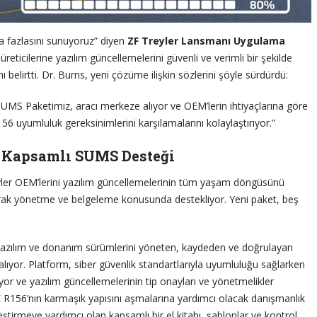
 fazlasını sunuyoruz” diyen
ZF Treyler Lansmanı Uygulama
r üreticilerine yazılım güncellemelerini güvenli ve verimli bir şekilde
 belirtti. Dr. Burns, yeni çözüme ilişkin sözlerini şöyle sürdürdü:
r SUMS Paketimiz, aracı merkeze alıyor ve OEM’lerin ihtiyaçlarına göre
 uyumluluk gereksinimlerini karşılamalarını kolaylaştırıyor.”
le Kapsamlı SUMS Desteği
yler OEM’lerini yazılım güncellemelerinin tüm yaşam döngüsünü
arak yönetme ve belgeleme konusunda destekliyor. Yeni paket, beş
in yazılım ve donanım sürümlerini yöneten, kaydeden ve doğrulayan
ıyor. Platform, siber güvenlik standartlarıyla uyumluluğu sağlarken
rıyor ve yazılım güncellemelerinin tip onayları ve yönetmelikler
CE R156’nın karmaşık yapısını aşmalarına yardımcı olacak danışmanlık
leştirmeye yardımcı olan kapsamlı bir el kitabı, şablonlar ve kontrol