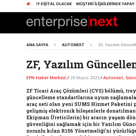
INDA HER ŞEY DIJITAL OLACAK
MÜŞTERI İLIŞKILERINDE YAPAY ZEKA 
ANA SAYFA
AUTONEXT
ZF, Yazılım Güncell
ZF, Yazılım Güncellem
EPN Haber Merkezi
/
29 Mayıs 2025
/
Autonext
,
Gün
ZF Ticari Araç Çözümleri (CVS) bölümü, trey
güncelleme standartlarına uyum sağlamaları
araç seti olan yeni SUMS Hizmet Paketini 
gelişmiş elektronik bileşenlerle donatılması 
Ekipman Üreticilerin) bir aracın yaşam dö
güvenliğini sağlamak için bir Yazılım Gü
zorunlu kılan R156 Yönetmeliği’ni yürürlüğ