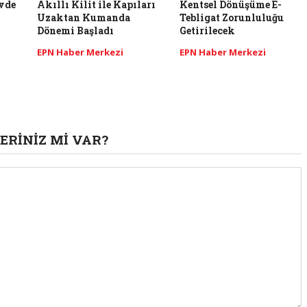
Evde
Akıllı Kilit ile Kapıları
Kentsel Dönüşüme E-
Uzaktan Kumanda
Tebligat Zorunluluğu
Dönemi Başladı
Getirilecek
EPN Haber Merkezi
EPN Haber Merkezi
ERINIZ MI VAR?