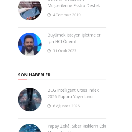
Müşterilerine Ekstra Destek
4 Temmuz 2019
Büyümek İsteyen İşletmeler
İçin HCI Önemli
31 Ocak 2023
SON HABERLER
BCG Intelligent Cities Index
2026 Raporu Yayımlandı
6 Ağustos 2026
Yapay Zekâ, Siber Risklerin Etki