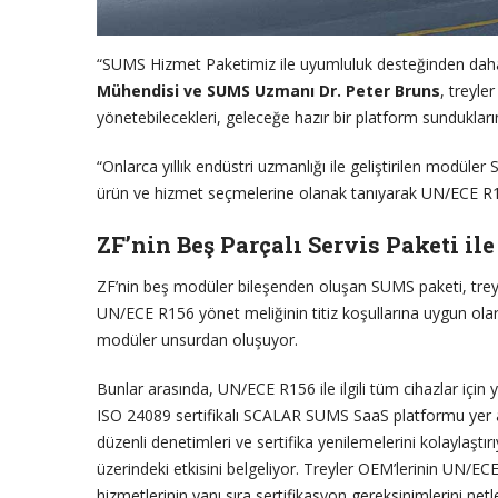
“SUMS Hizmet Paketimiz ile uyumluluk desteğinden daha
Mühendisi ve SUMS Uzmanı Dr. Peter Bruns
, treyle
yönetebilecekleri, geleceğe hazır bir platform sunduklarını
“Onlarca yıllık endüstri uzmanlığı ile geliştirilen modüle
ürün ve hizmet seçmelerine olanak tanıyarak UN/ECE R156
ZF’nin Beş Parçalı Servis Paketi i
ZF’nin beş modüler bileşenden oluşan SUMS paketi, tre
UN/ECE R156 yönet meliğinin titiz koşullarına uygun ol
modüler unsurdan oluşuyor.
Bunlar arasında, UN/ECE R156 ile ilgili tüm cihazlar iç
ISO 24089 sertifikalı SCALAR SUMS SaaS platformu yer al
düzenli denetimleri ve sertifika yenilemelerini kolaylaştı
üzerindeki etkisini belgeliyor. Treyler OEM’lerinin UN/E
hizmetlerinin yanı sıra sertifikasyon gereksinimlerini net