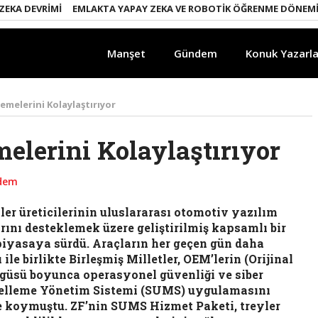
DEVRIMI
EMLAKTA YAPAY ZEKA VE ROBOTIK ÖĞRENME DÖNEMI
ENE
Manşet
Gündem
Konuk Yazarla
emelerini Kolaylaştırıyor
elerini Kolaylaştırıyor
dem
ler üreticilerinin uluslararası otomotiv yazılım
nı desteklemek üzere geliştirilmiş kapsamlı bir
piyasaya sürdü. Araçların her geçen gün daha
ile birlikte Birleşmiş Milletler, OEM’lerin (Orijinal
ngüsü boyunca operasyonel güvenliği ve siber
ncelleme Yönetim Sistemi (SUMS) uygulamasını
e koymuştu. ZF’nin SUMS Hizmet Paketi, treyler