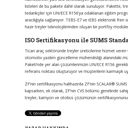
listeleri de bu pakete dahil olarak sunuluyor. Pakette, tr
tedarikçiler için UN/ECE R156’ya odaklanan eğitim progr
aracılığıyla sağlanıyor. TEBS-E7 ve iEBS elektronik fren
hazır treyler teknolojilerinden oluşan bir portföy modül
ISO Sertifikasyonu ile SUMS Standa
Ticari araç sektöründe treyler üreticilerine hizmet veren 
otomotiv yazılım güncelleme mühendisliği alanındaki mük
Paketi’nde yer alan çözümlerimizin UN/ECE R156 gereklil
referans noktası oluşturuyor ve müşterilerin karmaşık uyu
ZF’nin sertifikasyonu halihazırda ZF’nin SCALAR® SUMS S
kapsarken, ek olarak, ZF’nin CVS bölümü genelinde sahip
treyler, kamyon ve otobüs çözümünün sertifikasyonunu