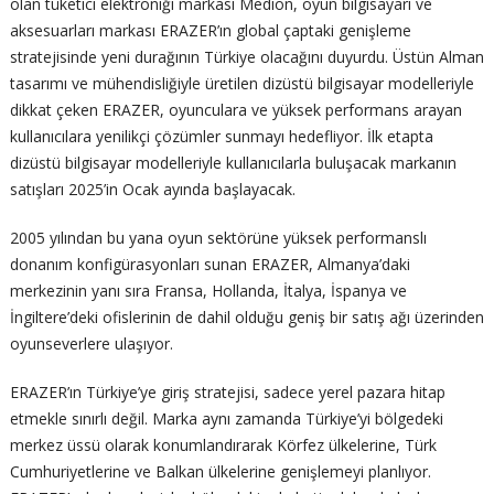
olan tüketici elektroniği markası Medion, oyun bilgisayarı ve
aksesuarları markası ERAZER’ın global çaptaki genişleme
stratejisinde yeni durağının Türkiye olacağını duyurdu. Üstün Alman
tasarımı ve mühendisliğiyle üretilen dizüstü bilgisayar modelleriyle
dikkat çeken ERAZER, oyunculara ve yüksek performans arayan
kullanıcılara yenilikçi çözümler sunmayı hedefliyor. İlk etapta
dizüstü bilgisayar modelleriyle kullanıcılarla buluşacak markanın
satışları 2025’in Ocak ayında başlayacak.
2005 yılından bu yana oyun sektörüne yüksek performanslı
donanım konfigürasyonları sunan ERAZER, Almanya’daki
merkezinin yanı sıra Fransa, Hollanda, İtalya, İspanya ve
İngiltere’deki ofislerinin de dahil olduğu geniş bir satış ağı üzerinden
oyunseverlere ulaşıyor.
ERAZER’ın Türkiye’ye giriş stratejisi, sadece yerel pazara hitap
etmekle sınırlı değil. Marka aynı zamanda Türkiye’yi bölgedeki
merkez üssü olarak konumlandırarak Körfez ülkelerine, Türk
Cumhuriyetlerine ve Balkan ülkelerine genişlemeyi planlıyor.