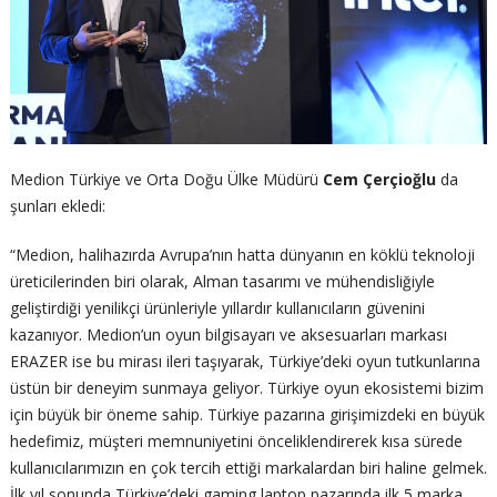
Medion Türkiye ve Orta Doğu Ülke Müdürü
Cem Çerçioğlu
da
şunları ekledi:
“Medion, halihazırda Avrupa’nın hatta dünyanın en köklü teknoloji
üreticilerinden biri olarak, Alman tasarımı ve mühendisliğiyle
geliştirdiği yenilikçi ürünleriyle yıllardır kullanıcıların güvenini
kazanıyor. Medion’un oyun bilgisayarı ve aksesuarları markası
ERAZER ise bu mirası ileri taşıyarak, Türkiye’deki oyun tutkunlarına
üstün bir deneyim sunmaya geliyor. Türkiye oyun ekosistemi bizim
için büyük bir öneme sahip. Türkiye pazarına girişimizdeki en büyük
hedefimiz, müşteri memnuniyetini önceliklendirerek kısa sürede
kullanıcılarımızın en çok tercih ettiği markalardan biri haline gelmek.
İlk yıl sonunda Türkiye’deki gaming laptop pazarında ilk 5 marka