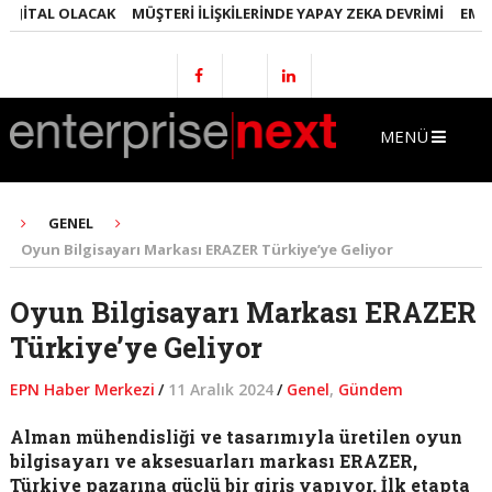
JITAL OLACAK
MÜŞTERI İLIŞKILERINDE YAPAY ZEKA DEVRIMI
EMLAKT
MENÜ
GENEL
Oyun Bilgisayarı Markası ERAZER Türkiye’ye Geliyor
Oyun Bilgisayarı Markası ERAZER
Türkiye’ye Geliyor
EPN Haber Merkezi
/
11 Aralık 2024
/
Genel
,
Gündem
Alman mühendisliği ve tasarımıyla üretilen oyun
bilgisayarı ve aksesuarları markası ERAZER,
Türkiye pazarına güçlü bir giriş yapıyor. İlk etapta