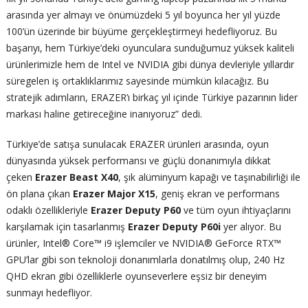
arasında yer almayı ve önümüzdeki 5 yıl boyunca her yıl yüzde
100’ün üzerinde bir büyüme gerçekleştirmeyi hedefliyoruz. Bu
başarıyı, hem Türkiye’deki oyunculara sunduğumuz yüksek kaliteli
ürünlerimizle hem de Intel ve NVIDIA gibi dünya devleriyle yıllardır
süregelen iş ortaklıklarımız sayesinde mümkün kılacağız. Bu
stratejik adımların, ERAZER’ı birkaç yıl içinde Türkiye pazarının lider
markası haline getireceğine inanıyoruz” dedi.
Türkiye’de satışa sunulacak ERAZER ürünleri arasında, oyun
dünyasında yüksek performansı ve güçlü donanımıyla dikkat
çeken
Erazer Beast X40
, şık alüminyum kapağı ve taşınabilirliği ile
ön plana çıkan
Erazer Major X15
, geniş ekran ve performans
odaklı özellikleriyle
Erazer Deputy P60
ve tüm oyun ihtiyaçlarını
karşılamak için tasarlanmış
Erazer Deputy P60i
yer alıyor. Bu
ürünler, Intel® Core™ i9 işlemciler ve NVIDIA® GeForce RTX™
GPU’lar gibi son teknoloji donanımlarla donatılmış olup, 240 Hz
QHD ekran gibi özelliklerle oyunseverlere eşsiz bir deneyim
sunmayı hedefliyor.