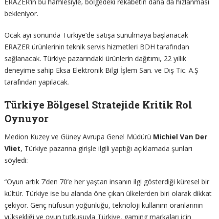
ERAZER’ın bu hamlesiyle, bölgedeki rekabetin daha da hızlanması
bekleniyor.
Ocak ayı sonunda Türkiye’de satışa sunulmaya başlanacak
ERAZER ürünlerinin teknik servis hizmetleri BDH tarafından
sağlanacak. Türkiye pazarındaki ürünlerin dağıtımı, 22 yıllık
deneyime sahip Eksa Elektronik Bilgi İşlem San. ve Dış Tic. A.Ş
tarafından yapılacak.
Türkiye Bölgesel Stratejide Kritik Rol
Oynuyor
Medion Kuzey ve Güney Avrupa Genel Müdürü
Michiel Van Der
Vliet
, Türkiye pazarına girişle ilgili yaptığı açıklamada şunları
söyledi:
“Oyun artık 7’den 70’e her yaştan insanın ilgi gösterdiği küresel bir
kültür. Türkiye ise bu alanda öne çıkan ülkelerden biri olarak dikkat
çekiyor. Genç nüfusun yoğunluğu, teknoloji kullanım oranlarının
yüksekliği ve oyun tutkusuyla Türkiye, gaming markaları için