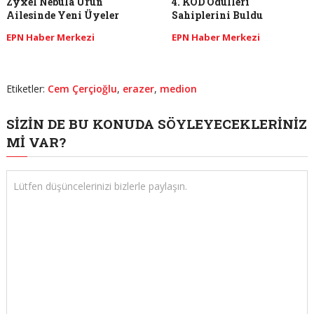
Zyxel Nebula Ürün
4. KOD Ödülleri
Ailesinde Yeni Üyeler
Sahiplerini Buldu
EPN Haber Merkezi
EPN Haber Merkezi
Etiketler:
Cem Çerçioğlu
,
erazer
,
medion
SIZIN DE BU KONUDA SÖYLEYECEKLERINIZ
MI VAR?