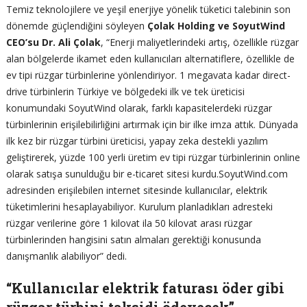
Temiz teknolojilere ve yeşil enerjiye yönelik tüketici talebinin son
dönemde güçlendiğini söyleyen
Çolak Holding ve SoyutWind
CEO’su Dr. Ali Çolak
, “Enerji maliyetlerindeki artış, özellikle rüzgar
alan bölgelerde ikamet eden kullanıcıları alternatiflere, özellikle de
ev tipi rüzgar türbinlerine yönlendiriyor. 1 megavata kadar direct-
drive türbinlerin Türkiye ve bölgedeki ilk ve tek üreticisi
konumundaki SoyutWind olarak, farklı kapasitelerdeki rüzgar
türbinlerinin erişilebilirliğini artırmak için bir ilke imza attık. Dünyada
ilk kez bir rüzgar türbini üreticisi, yapay zeka destekli yazılım
geliştirerek, yüzde 100 yerli üretim ev tipi rüzgar türbinlerinin online
olarak satışa sunulduğu bir e-ticaret sitesi kurdu.SoyutWind.com
adresinden erişilebilen internet sitesinde kullanıcılar, elektrik
tüketimlerini hesaplayabiliyor. Kurulum planladıkları adresteki
rüzgar verilerine göre 1 kilovat ila 50 kilovat arası rüzgar
türbinlerinden hangisini satın almaları gerektiği konusunda
danışmanlık alabiliyor” dedi.
“Kullanıcılar elektrik faturası öder gibi
rüzgar türbini taksidi ödeyecek”