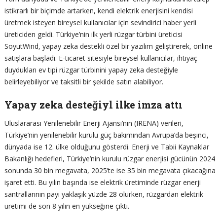
istikrarlı bir biçimde artarken, kendi elektrik enerjisini kendisi
üretmek isteyen bireysel kullanıcılar için sevindirici haber yerli
üreticiden geldi. Türkiye’nin ilk yerli rüzgar türbini üreticisi
SoyutWind, yapay zeka destekli özel bir yazılım geliştirerek, online
satışlara başladı. E-ticaret sitesiyle bireysel kullanıcılar, ihtiyaç
duydukları ev tipi rüzgar türbinini yapay zeka desteğiyle
belirleyebiliyor ve taksitli bir şekilde satın alabiliyor.
Yapay zeka desteğiyl ilke imza attı
Uluslararası Yenilenebilir Enerji Ajansı’nın (IRENA) verileri,
Türkiye’nin yenilenebilir kurulu güç bakımından Avrupa’da beşinci,
dünyada ise 12. ülke olduğunu gösterdi. Enerji ve Tabii Kaynaklar
Bakanlığı hedefleri, Türkiye’nin kurulu rüzgar enerjisi gücünün 2024
sonunda 30 bin megavata, 2025’te ise 35 bin megavata çıkacağına
işaret etti. Bu yılın başında ise elektrik üretiminde rüzgar enerji
santrallarının payı yaklaşık yüzde 28 olurken, rüzgardan elektrik
üretimi de son 8 yılın en yükseğine çıktı.