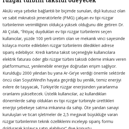
Akülü veya şebeke bağlantılı bir biçimde sunulan, dişli kutusuz olan
ve sabit mıknatıslı jeneratörlerle (PMG) çalışan ev tipi rüzgar
türbinlerinin verimliliğinin oldukça yüksek olduğunu dile getiren Dr.
Ali Çolak, “İhtiyaç duydukları ev tipi rüzgar türbinlerini seçen
kullanıcılar, yüzde 100 yerli üretim olan ve mekanik vinci sayesinde
kolayca monte edilebilen rüzgar türbinlerini diledikleri adrese
sipariş edebiliyor. Kredi kartına taksit seçeneğiyle kullanıcılara
elektrik faturası öder gibi rüzgar türbini taksidi ödeme imkanı veren
platformumuz, yenilenebilir enerjiye doğrudan erişim sağlıyor.
Kurulduğu 2000 yılından bu yana Ar-Ge’ye verdiği önemle sektörde
öncü olan SoyutWind’in hayata geçirdiği bu yenilik, temiz enerjiyi
evlere de taşıyacak, Türkiye’de rüzgar enerjisinden yararlanma
oranlarını yükseltecek. Üstelik kullanıcılar, az kullandıkları
dönemlerde sahip oldukları ev tipi rüzgar türbiniyle ürettikleri
enerjiyi şebekeye satma imkanına da sahip. Öte yandan sanayi
kuruluşları ve ticari işletmeler de 2,5 megavat büyüklüğe varan
rüzgar türbinlerinin teknik özelliklerini inceleyip sipariş formu
doldurarak kolayca satın alabiliyor” diye konuştu.