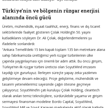
Türkiye’nin ve bölgenin rüzgar enerjisi
alanında öncü gücü
Üretim, mühendislik, inşaat-taahhüt, enerji, finans ve dış ticaret
sektörlerinde faaliyet gösteren Çolak Holding’in 50. yaşını
kutladıklarını söyleyen Dr. Ali Çolak, değerlendirmelerini şu
ifadelerle sonlandırdı:
“Ankara Temelli’deki 15 bini kapalı toplam 135 bin metrekare alana
sahip fabrikamızda ürettiğimiz yerli rüzgar türbinlerinin ülke
çapında yaygınlaşması için önemli bir adım attık. Bu öncü girişim,
Türkiye’nin ilk rüzgar türbini üreticisi olan SoyutWind imzasını
taşıdığı için gururluyuz. İlerleyen süreçte yapay zeka yazılımını
geliştirmeye devam edeceğiz. Proje geliştirme, mühendislik ve
tasarım yeteneklerimiz sayesinde çağın ötesine geçmeye
çalışıyoruz. SoyutWind’in çatı kuruluşu Çolak Holding, cleantech
olarak anılan temiz teknolojilere, sürdürülebilir yaşama ve girişim
sermayesi finansman modeline Bordo Capital, SoyutWind,
SoyutWind Mill ve Soyut Karavan markalarıyla aktif olarak katkıda