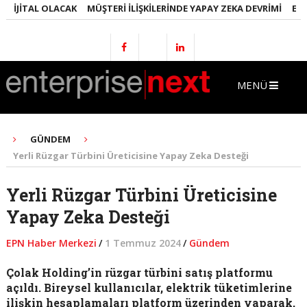
JITAL OLACAK
MÜŞTERI İLIŞKILERINDE YAPAY ZEKA DEVRIMI
EMLAKT
MENÜ
GÜNDEM
Yerli Rüzgar Türbini Üreticisine Yapay Zeka Desteği
Yerli Rüzgar Türbini Üreticisine
Yapay Zeka Desteği
EPN Haber Merkezi
/
1 Temmuz 2024
/
Gündem
Çolak Holding’in rüzgar türbini satış platformu
açıldı. Bireysel kullanıcılar, elektrik tüketimlerine
ilişkin hesaplamaları platform üzerinden yaparak,