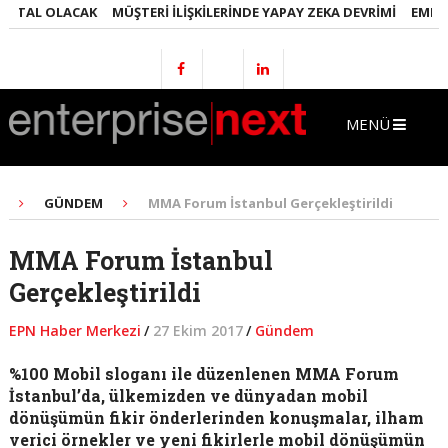
TAL OLACAK
MÜŞTERI İLIŞKILERINDE YAPAY ZEKA DEVRIMI
EMLAKTA 
MENÜ
GÜNDEM
MMA Forum İstanbul Gerçekleştirildi
MMA Forum İstanbul
Gerçekleştirildi
EPN Haber Merkezi
/
27 Ekim 2017
/
Gündem
%100 Mobil sloganı ile düzenlenen MMA Forum
İstanbul’da, ülkemizden ve dünyadan mobil
dönüşümün fikir önderlerinden konuşmalar, ilham
verici örnekler ve yeni fikirlerle mobil dönüşümün