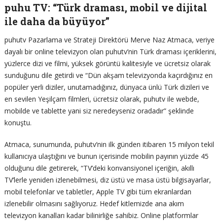
puhu TV: “Türk draması, mobil ve dijital
ile daha da büyüyor”
puhutv Pazarlama ve Strateji Direktörü Merve Naz Atmaca, veriye
dayalı bir online televizyon olan puhutv’nin Türk draması içeriklerini,
yüzlerce dizi ve filmi, yüksek görüntü kalitesiyle ve ücretsiz olarak
sunduğunu dile getirdi ve “Dün akşam televizyonda kaçırdığınız en
popüler yerli diziler, unutamadığınız, dünyaca ünlü Türk dizileri ve
en sevilen Yeşilçam filmleri, ücretsiz olarak, puhutv ile webde,
mobilde ve tablette yani siz neredeyseniz oradadır” şeklinde
konuştu.
Atmaca, sunumunda, puhutv’nin ilk günden itibaren 15 milyon tekil
kullanıcıya ulaştığını ve bunun içerisinde mobilin payının yüzde 45
olduğunu dile getirerek, “TV’deki konvansiyonel içeriğin, akıllı
TV’lerle yeniden izlenebilmesi, diz üstü ve masa üstü bilgisayarlar,
mobil telefonlar ve tabletler, Apple TV gibi tüm ekranlardan
izlenebilir olmasını sağlıyoruz. Hedef kitlemizde ana akım
televizyon kanalları kadar bilinirliğe sahibiz. Online platformlar