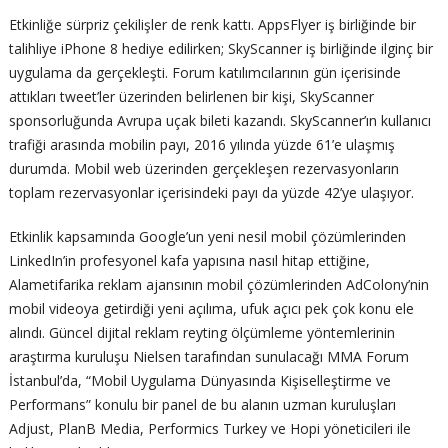
Etkinliğe sürpriz çekilişler de renk kattı. AppsFlyer iş birliğinde bir
talihliye iPhone 8 hediye edilirken; SkyScanner iş birliğinde ilginç bir
uygulama da gerçekleşti. Forum katılımcılarının gün içerisinde
attıkları tweet’ler üzerinden belirlenen bir kişi, SkyScanner
sponsorluğunda Avrupa uçak bileti kazandı. SkyScanner’ın kullanıcı
trafiği arasında mobilin payı, 2016 yılında yüzde 61’e ulaşmış
durumda. Mobil web üzerinden gerçekleşen rezervasyonların
toplam rezervasyonlar içerisindeki payı da yüzde 42’ye ulaşıyor.
Etkinlik kapsamında Google’un yeni nesil mobil çözümlerinden
LinkedIn’in profesyonel kafa yapısına nasıl hitap ettiğine,
Alametifarika reklam ajansının mobil çözümlerinden AdColony’nin
mobil videoya getirdiği yeni açılıma, ufuk açıcı pek çok konu ele
alındı. Güncel dijital reklam reyting ölçümleme yöntemlerinin
araştırma kuruluşu Nielsen tarafından sunulacağı MMA Forum
İstanbul’da, “Mobil Uygulama Dünyasında Kişiselleştirme ve
Performans” konulu bir panel de bu alanın uzman kuruluşları
Adjust, PlanB Media, Performics Turkey ve Hopi yöneticileri ile