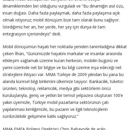
dinamiklerinden biri olduğunu vurguladı ve “Bu dinamiğin asıl özü,
insan doğası. Daha fazla paylaşmak, daha fazla paylaşıma açık
olmak istiyoruz; mobil dönüşüm bize tam olarak bunu sağlıyor.
İstediğimiz her an, her yerde, her şey için dünya ile tam
entegrasyon içerisindeyiz” dedi.
Mobil dönüşümün hayatı her noktada yeniden tanımladığına dikkat
çeken İlhan, “Günümüzde hayatını markalar ve insanlar arasında
etkileşim sağlamak üzerine kuran herkesin, mobilin bugünü ve
yarını üzerinde net bir bilgiye ve bu bilgi üzerine inşa edeceği net
stratejilere ihtiyacı var. MMA Türkiye de 2009 yılından bu yana bu
alanda küresel bilgi birikimini ülkemize taşıyor. Bankacılık, tüketici
ürünleri, teknoloji, reklamcılık, medya gibi sektörlerin öncü
kuruluşlarıyla, geniş ve yetkin bir temsil yelpazesi oluşturan 100’e
yakın üyemizle, Türkiye mobil pazarlama sektörünün çatı
yapılanması kimliğimizle, bu pazarın ve ilgili teknolojilerin
sürdürülebilir gelişimine katkı sağlıyoruz.”
MMA EMEA Bölgesi Direktörü Chris Babayode de açılış