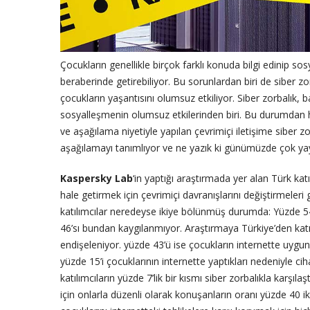
Çocukların genellikle birçok farklı konuda bilgi edinip sos
beraberinde getirebiliyor. Bu sorunlardan biri de siber z
çocukların yaşantısını olumsuz etkiliyor. Siber zorbalık,
sosyalleşmenin olumsuz etkilerinden biri. Bu durumdan hab
ve aşağılama niyetiyle yapılan çevrimiçi iletişime siber zo
aşağılamayı tanımlıyor ve ne yazık ki günümüzde çok yay
Kaspersky Lab
‘in yaptığı araştırmada yer alan Türk katı
hale getirmek için çevrimiçi davranışlarını değiştirmeleri
katılımcılar neredeyse ikiye bölünmüş durumda: Yüzde 54
46’sı bundan kaygılanmıyor. Araştırmaya Türkiye’den katı
endişeleniyor. yüzde 43’ü ise çocukların internette uygunsu
yüzde 15’i çocuklarının internette yaptıkları nedeniyle ciha
katılımcıların yüzde 7’lik bir kısmı siber zorbalıkla karşılaş
için onlarla düzenli olarak konuşanların oranı yüzde 40 ik