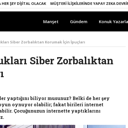
EY DIJITAL OLACAK
MÜŞTERI İLIŞKILERINDE YAPAY ZEKA DEVRIMI
E
Manşet
Gündem
Konuk Yazarla
ukları Siber Zorbalıktan Korumak İçin İpuçları
ukları Siber Zorbalıktan
ı
ler yaptığını biliyor musunuz? Belki de her şey
yun oynuyor olabilir; fakat birileri internet
bilir. Çocuğunuzun internette yaptıklarını
z.