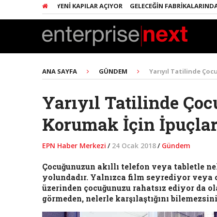
RIŞIMCILERE YENI KAPILAR AÇIYOR
GELECEĞIN FABRIKALARINDA HER Ş
ANA SAYFA
GÜNDEM
Yarıyıl Tatilinde Çoc
Yarıyıl Tatilinde Çoc
Korumak İçin İpuçlar
EPN Haber Merkezi
/
24 Ocak 2018
/
Gündem
Çocuğunuzun akıllı telefon veya tabletle ne
yolundadır. Yalnızca film seyrediyor veya o
üzerinden çocuğunuzu rahatsız ediyor da ola
görmeden, nelerle karşılaştığını bilemezsini