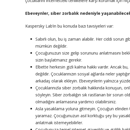
çocuklarını internetteki tehlikelere karşı korumak için hiç
Ebeveynler, siber zorbalık nedeniyle yaşanabilece
Kaspersky Lab’in bu konuda bazı tavsiyeleri var:
Sabırlı olun, bu iş zaman alabilir. Her ciddi sorun gi
mümkün değildir.
Çocuğunuzun size gelip sorununu anlatmasını bekl
sizin başlatmanız gerekir.
Elbette herkesin gizli kalma hakkı vardır. Ancak b
değildir. Çocuklarınızın sosyal ağlarda neler yaptığ
arkadaş olarak ekleyin. Ebeveynlerin yalnızca yüzde
Çocuklarınızla siber zorbalık hakkında konuşun, onla
söyleyin. Siber zorbalığın sık rastlanan bir sorun 
olmadığını anlamasına yardımcı olabilirsiniz.
Asla yasaklama yoluna gitmeyin. Çocuğun elinden te
yaramaz. Çocuğunuzun asıl korktuğu şey bu yasaklar
anlatmak istemeyebilirler.
Çocuğunuza temel internet güvenliği ve gizlilik hakkın