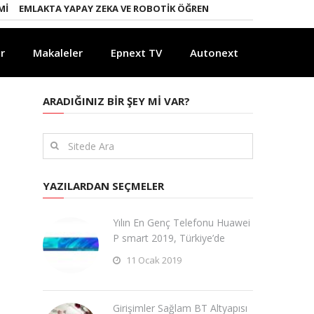
MLAKTA YAPAY ZEKA VE ROBOTIK ÖĞRENME DÖNEMI
ENERJI DÖNÜŞÜ
r
Makaleler
Epnext TV
Autonext
ARADIĞINIZ BIR ŞEY MI VAR?
YAZILARDAN SEÇMELER
Yılın En Genç Telefonu Huawei
P smart 2019, Türkiye’de
11 Ocak 2019
Girişimler Sağlam BT Altyapısı