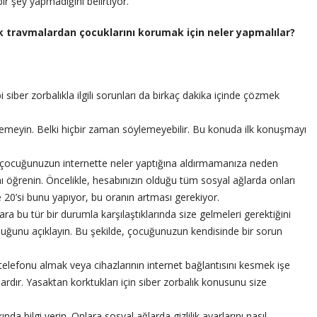
bir şey yapmadığını belirtiyor.
k travmalardan çocuklarını korumak için neler yapmalılar?
bi siber zorbalıkla ilgili sorunları da birkaç dakika içinde çözmek
emeyin. Belki hiçbir zaman söylemeyebilir. Bu konuda ilk konuşmayı
u, çocuğunuzun internette neler yaptığına aldırmamanıza neden
ını öğrenin. Öncelikle, hesabınızın olduğu tüm sosyal ağlarda onları
 20’si bunu yapıyor, bu oranın artması gerekiyor.
ra bu tür bir durumla karşılaştıklarında size gelmeleri gerektiğini
olduğunu açıklayın. Bu şekilde, çocuğunuzun kendisinde bir sorun
lefonu almak veya cihazlarının internet bağlantısını kesmek işe
dır. Yasaktan korktukları için siber zorbalık konusunu size
da bilgi verin. Onlara sosyal ağlarda gizlilik ayarlarını nasıl