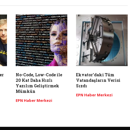
er
No-Code, Low-Code ile
Ekvator’daki Tüm
20 Kat Daha Hızlı
Vatandaşların Verisi
Yazılım Geliştirmek
Sızdı
Mümkün
EPN Haber Merkezi
EPN Haber Merkezi