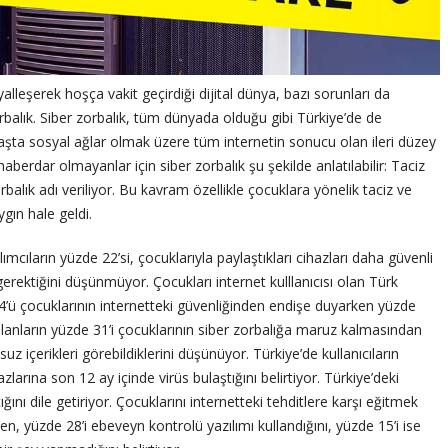
yalleşerek hoşça vakit geçirdiği dijital dünya, bazı sorunları da
orbalık. Siber zorbalık, tüm dünyada olduğu gibi Türkiye’de de
 başta sosyal ağlar olmak üzere tüm internetin sonucu olan ileri düzey
erdar olmayanlar için siber zorbalık şu şekilde anlatılabilir: Taciz
rbalık adı veriliyor. Bu kavram özellikle çocuklara yönelik taciz ve
gın hale geldi.
lımcıların yüzde 22’si, çocuklarıyla paylaştıkları cihazları daha güvenli
 gerektiğini düşünmüyor. Çocukları internet kulllanıcısı olan Türk
’ü çocuklarının internetteki güvenliğinden endişe duyarken yüzde
lanların yüzde 31’i çocuklarının siber zorbalığa maruz kalmasından
z içerikleri görebildiklerini düşünüyor. Türkiye’de kullanıcıların
zlarına son 12 ay içinde virüs bulaştığını belirtiyor. Türkiye’deki
tığını dile getiriyor. Çocuklarını internetteki tehditlere karşı eğitmek
en, yüzde 28’i ebeveyn kontrolü yazılımı kullandığını, yüzde 15’i ise