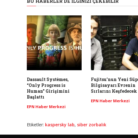
BU HABERLER DE İLGINIZI ÇEKEBILIR
Dassault Systèmes,
Fujitsu’nun Yeni Süp
“Only Progress is
Bilgisayarı Evrenin
Human” Girişimini
Sırlarını Keşfedecek
Başlattı
EPN Haber Merkezi
EPN Haber Merkezi
Etiketler:
kaspersky lab
,
siber zorbalık