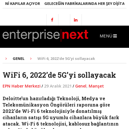
NI KAPILAR AÇIYOR
GELECEĞIN FABRIKALARINDA HER ŞEY DIJITAL OL
MENÜ
GENEL
WiFi 6, 2022’de 5G’yi sollayacak
WiFi 6, 2022’de 5G’yi sollayacak
EPN Haber Merkezi
/
29 Aralık 2021
/
Genel
,
Manşet
Deloitte’un hazırladığı Teknoloji, Medya ve
Telekomünikasyon Öngörüleri raporuna göre
2022’de Wi-Fi 6 teknolojisiyle donatılmış
cihazların satışı 5G uyumlu cihazlara büyük fark
atacak. Wi-Fi 6 teknolojisi, kablosuz bağlantının