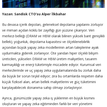
Yazan: Sandisk CTO’su Alper İlkbahar
Bu devasa içerik depoları, geleneksel depolama yapılarını zorluyor
ve mimari açıdan köklü bir zayıflığı gün yüzüne çıkarıyor. Veri
merkezi belleği (DRAM ve HBM olarak bilinen yüksek bant genişlikli
bellek); yoğunluk, depolama kapasitesi ve ölçeklenebilirlik
açısından büyük yapay zeka modellerinin artan taleplerine ayak
uydurmakta giderek zorlanıyor. Öte yandan hiper ölçekli bilişim
üreticileri, yükselen DRAM ve HBM üretim maliyetleri, tasarım
karmaşıklığı ve enerji tüketimiyle mücadele ediyor. Kurumsal veri
merkezlerinde ve uç yapay zeka uygulamalarında bu zorluk daha
da büyük bir sorun teşkil ediyor; zira bu ortamlarda nispeten daha
küçük fiziksel alan, artan bellek maliyetlerini ve güç tüketimini
karşılayabilecek donanıma sahip olmayı zorlaştırıyor.
Ayrıca, günümüzde yapay zeka iş yüklerinin en büyük kısmını
oluşturan ve yapay zeka eğitiminden farklı bir veri yönetimi