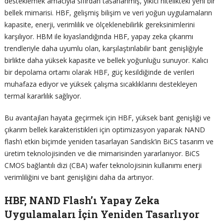
desteklemek amacıyla sıfırdan tasarlanmış, yıkıcı nitelikteki yeni bir
bellek mimarisi. HBF, gelişmiş bilişim ve veri yoğun uygulamaların
kapasite, enerji, verimlilik ve ölçeklenebilirlik gereksinimlerini
karşılıyor. HBM ile kıyaslandığında HBF, yapay zeka çıkarımı
trendleriyle daha uyumlu olan, karşılaştırılabilir bant genişliğiyle
birlikte daha yüksek kapasite ve bellek yoğunluğu sunuyor. Kalıcı
bir depolama ortamı olarak HBF, güç kesildiğinde de verileri
muhafaza ediyor ve yüksek çalışma sıcaklıklarını destekleyen
termal kararlılık sağlıyor.
Bu avantajları hayata geçirmek için HBF, yüksek bant genişliği ve
çıkarım bellek karakteristikleri için optimizasyon yaparak NAND
flash’ı etkin biçimde yeniden tasarlayan Sandisk’in BiCS tasarım ve
üretim teknolojisinden ve die mimarisinden yararlanıyor. BiCS
CMOS bağlantılı dizi (CBA) wafer teknolojisinin kullanımı enerji
verimliliğini ve bant genişliğini daha da artırıyor.
HBF, NAND Flash’ı Yapay Zeka
Uygulamaları İçin Yeniden Tasarlıyor