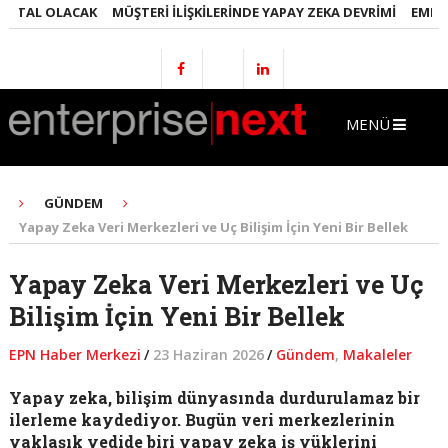
AL OLACAK
MÜŞTERI İLIŞKILERINDE YAPAY ZEKA DEVRIMI
EMLAKTA Y
MENÜ
GÜNDEM
Yapay Zeka Veri Merkezleri ve Uç Bilişim İçin Yeni Bir Bellek
Yapay Zeka Veri Merkezleri ve Uç
Bilişim İçin Yeni Bir Bellek
EPN Haber Merkezi
/
23 Haziran 2026
/
Gündem
,
Makaleler
Yapay zeka, bilişim dünyasında durdurulamaz bir
ilerleme kaydediyor. Bugün veri merkezlerinin
yaklaşık yedide biri yapay zeka iş yüklerini