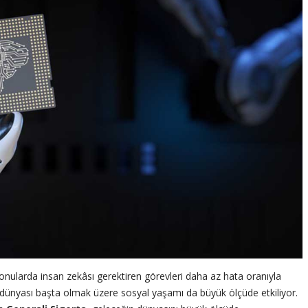
ularda insan zekâsı gerektiren görevleri daha az hata oranıyla
ş dünyası başta olmak üzere sosyal yaşamı da büyük ölçüde etkiliyor.