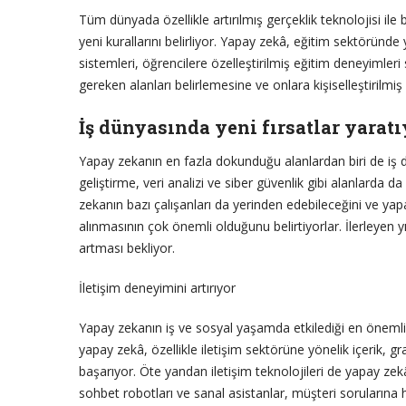
Tüm dünyada özellikle artırılmış gerçeklik teknolojisi ile
yeni kurallarını belirliyor. Yapay zekâ, eğitim sektöründ
sistemleri, öğrencilere özelleştirilmiş eğitim deneyimleri s
gereken alanları belirlemesine ve onlara kişiselleştirilmi
İş dünyasında yeni fırsatlar yaratı
Yapay zekanın en fazla dokunduğu alanlardan biri de iş d
geliştirme, veri analizi ve siber güvenlik gibi alanlarda d
zekanın bazı çalışanları da yerinden edebileceğini ve yap
alınmasının çok önemli olduğunu belirtiyorlar. İlerleyen 
artması bekliyor.
İletişim deneyimini artırıyor
Yapay zekanın iş ve sosyal yaşamda etkilediği en önemli al
yapay zekâ, özellikle iletişim sektörüne yönelik içerik, g
başarıyor. Öte yandan iletişim teknolojileri de yapay z
sohbet robotları ve sanal asistanlar, müşteri sorularına hız