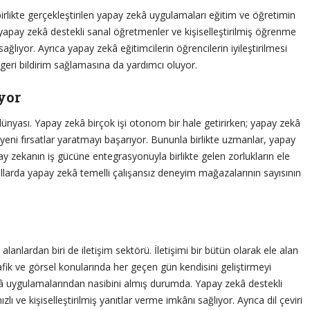
 birlikte gerçekleştirilen yapay zekâ uygulamaları eğitim ve öğretimin
e yapay zekâ destekli sanal öğretmenler ve kişiselleştirilmiş öğrenme
ağlıyor. Ayrıca yapay zekâ eğitimcilerin öğrencilerin iyileştirilmesi
ş geri bildirim sağlamasına da yardımcı oluyor.
yor
ünyası. Yapay zekâ birçok işi otonom bir hale getirirken; yapay zekâ
a yeni fırsatlar yaratmayı başarıyor. Bununla birlikte uzmanlar, yapay
ay zekanın iş gücüne entegrasyonuyla birlikte gelen zorlukların ele
yıllarda yapay zekâ temelli çalışansız deneyim mağazalarının sayısının
anlardan biri de iletişim sektörü. İletişimi bir bütün olarak ele alan
rafik ve görsel konularında her geçen gün kendisini geliştirmeyi
ekâ uygulamalarından nasibini almış durumda. Yapay zekâ destekli
lı ve kişiselleştirilmiş yanıtlar verme imkânı sağlıyor. Ayrıca dil çeviri