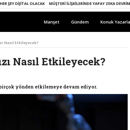
EY DIJITAL OLACAK
MÜŞTERI İLIŞKILERINDE YAPAY ZEKA DEVRIMI
EM
Manşet
Gündem
Konuk Yazarla
ı Nasıl Etkileyecek?
zı Nasıl Etkileyecek?
 birçok yönden etkilemeye devam ediyor.