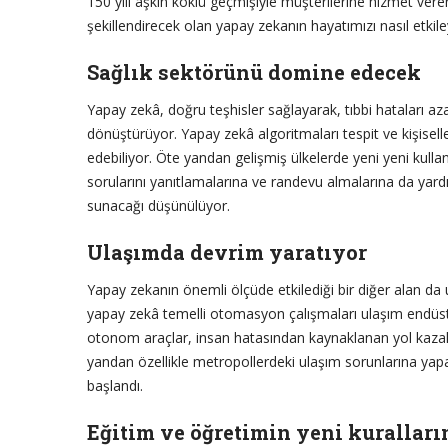
150 yılı aşkın köklü geçmişiyle müşterilerine hizmet ver
şekillendirecek olan yapay zekanın hayatımızı nasıl etkil
Sağlık sektörünü domine edecek
Yapay zekâ, doğru teşhisler sağlayarak, tıbbi hataları az
dönüştürüyor. Yapay zekâ algoritmaları tespit ve kişiselle
edebiliyor. Öte yandan gelişmiş ülkelerde yeni yeni kull
sorularını yanıtlamalarına ve randevu almalarına da yard
sunacağı düşünülüyor.
Ulaşımda devrim yaratıyor
Yapay zekanın önemli ölçüde etkilediği bir diğer alan da u
yapay zekâ temelli otomasyon çalışmaları ulaşım endüst
otonom araçlar, insan hatasından kaynaklanan yol kazalar
yandan özellikle metropollerdeki ulaşım sorunlarına yapay
başlandı.
Eğitim ve öğretimin yeni kuralların