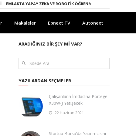
LAKTA YAPAY ZEKA VE ROBOTIK ÖĞRENME DÖNEMI
ENERJI DÖNÜŞÜM
r
Makaleler
Epnext TV
Autonext
ARADIĞINIZ BIR ŞEY MI VAR?
YAZILARDAN SEÇMELER
Çalışanların İmdadına Portege
X30W-J Yetişecek
22 Haziran 2021
Startup Borsa’da Yatırımcısını