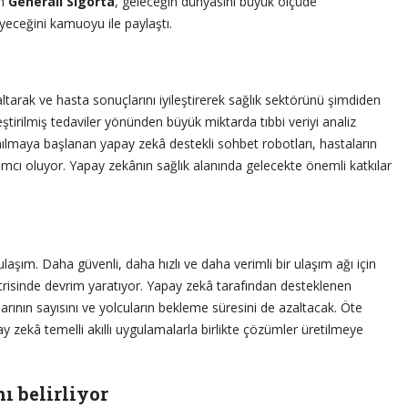
en
Generali Sigorta
, geleceğin dünyasını büyük ölçüde
eyeceğini kamuoyu ile paylaştı.
altarak ve hasta sonuçlarını iyileştirerek sağlık sektörünü şimdiden
ştirilmiş tedaviler yönünden büyük miktarda tıbbi veriyi analiz
anılmaya başlanan yapay zekâ destekli sohbet robotları, hastaların
ımcı oluyor. Yapay zekânın sağlık alanında gelecekte önemli katkılar
laşım. Daha güvenli, daha hızlı ve daha verimli bir ulaşım ağı için
risinde devrim yaratıyor. Yapay zekâ tarafından desteklenen
ının sayısını ve yolcuların bekleme süresini de azaltacak. Öte
 zekâ temelli akıllı uygulamalarla birlikte çözümler üretilmeye
ı belirliyor