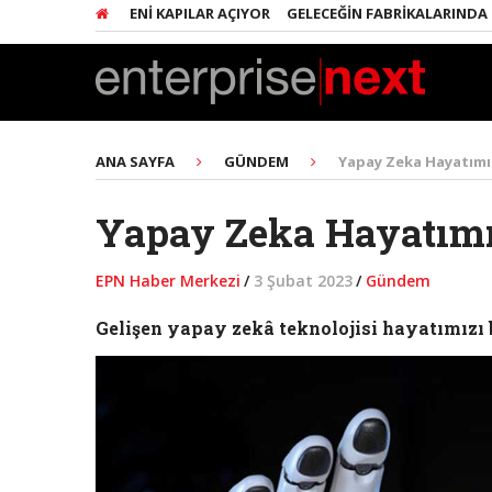
IŞIMCILERE YENI KAPILAR AÇIYOR
GELECEĞIN FABRIKALARINDA HER Ş
ANA SAYFA
GÜNDEM
Yapay Zeka Hayatımız
Yapay Zeka Hayatımı
EPN Haber Merkezi
/
3 Şubat 2023
/
Gündem
Gelişen yapay zekâ teknolojisi hayatımızı