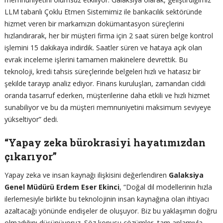
LLM tabanlı Çoklu Etmen Sistemimiz ile bankacılık sektöründe
hizmet veren bir markamızın dokümantasyon süreçlerini
hızlandırarak, her bir müşteri firma için 2 saat süren belge kontrol
işlemini 15 dakikaya indirdik. Saatler süren ve hataya açık olan
evrak inceleme işlerini tamamen makinelere devrettik. Bu
teknoloji, kredi tahsis süreçlerinde belgeleri hızlı ve hatasız bir
şekilde tarayıp analiz ediyor. Finans kuruluşları, zamandan ciddi
oranda tasarruf ederken, müşterilerine daha etkili ve hızlı hizmet
sunabiliyor ve bu da müşteri memnuniyetini maksimum seviyeye
yükseltiyor” dedi.
“Yapay zeka bürokrasiyi hayatımızdan
çıkarıyor”
Yapay zeka ve insan kaynağı ilişkisini değerlendiren
Galaksiya
Genel Müdürü Erdem Eser Ekinci
, “Doğal dil modellerinin hızla
ilerlemesiyle birlikte bu teknolojinin insan kaynağına olan ihtiyacı
azaltacağı yönünde endişeler de oluşuyor. Biz bu yaklaşımın doğru
olmadığını düşünüyoruz. Söz konusu çözümler, tam anlamıyla