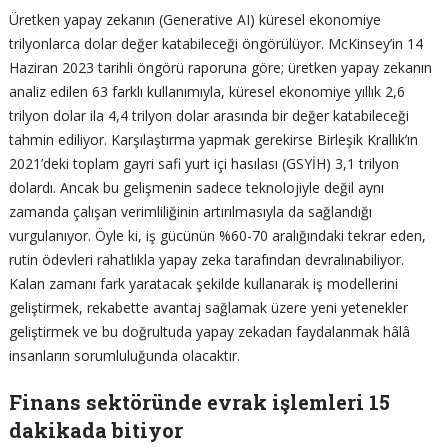
Üretken yapay zekanın (Generative AI) küresel ekonomiye
trilyonlarca dolar değer katabileceği öngörülüyor. McKinsey’in 14
Haziran 2023 tarihli öngörü raporuna göre; üretken yapay zekanın
analiz edilen 63 farklı kullanımıyla, küresel ekonomiye yıllık 2,6
trilyon dolar ila 4,4 trilyon dolar arasında bir değer katabileceği
tahmin ediliyor. Karşılaştırma yapmak gerekirse Birleşik Krallık’ın
2021’deki toplam gayri safi yurt içi hasılası (GSYİH) 3,1 trilyon
dolardı. Ancak bu gelişmenin sadece teknolojiyle değil aynı
zamanda çalışan verimliliğinin artırılmasıyla da sağlandığı
vurgulanıyor. Öyle ki, iş gücünün %60-70 aralığındaki tekrar eden,
rutin ödevleri rahatlıkla yapay zeka tarafından devralınabiliyor.
Kalan zamanı fark yaratacak şekilde kullanarak iş modellerini
geliştirmek, rekabette avantaj sağlamak üzere yeni yetenekler
geliştirmek ve bu doğrultuda yapay zekadan faydalanmak hâlâ
insanların sorumluluğunda olacaktır.
Finans sektöründe evrak işlemleri 15
dakikada bitiyor