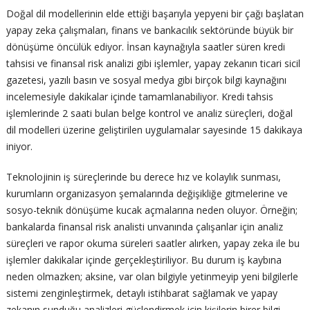
Doğal dil modellerinin elde ettiği başarıyla yepyeni bir çağı başlatan
yapay zeka çalışmaları, finans ve bankacılık sektöründe büyük bir
dönüşüme öncülük ediyor. İnsan kaynağıyla saatler süren kredi
tahsisi ve finansal risk analizi gibi işlemler, yapay zekanın ticari sicil
gazetesi, yazılı basın ve sosyal medya gibi birçok bilgi kaynağını
incelemesiyle dakikalar içinde tamamlanabiliyor. Kredi tahsis
işlemlerinde 2 saati bulan belge kontrol ve analiz süreçleri, doğal
dil modelleri üzerine geliştirilen uygulamalar sayesinde 15 dakikaya
iniyor.
Teknolojinin iş süreçlerinde bu derece hız ve kolaylık sunması,
kurumların organizasyon şemalarında değişikliğe gitmelerine ve
sosyo-teknik dönüşüme kucak açmalarına neden oluyor. Örneğin;
bankalarda finansal risk analisti unvanında çalışanlar için analiz
süreçleri ve rapor okuma süreleri saatler alırken, yapay zeka ile bu
işlemler dakikalar içinde gerçekleştiriliyor. Bu durum iş kaybına
neden olmazken; aksine, var olan bilgiyle yetinmeyip yeni bilgilerle
sistemi zenginleştirmek, detaylı istihbarat sağlamak ve yapay
zekanın sunduğu analizleri güçlendirmek için kişilerin birer bilgi