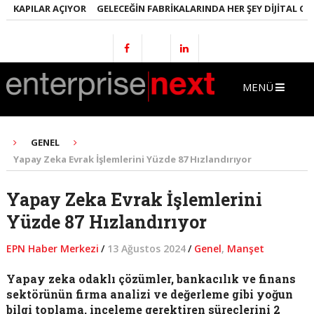
 KAPILAR AÇIYOR
GELECEĞIN FABRIKALARINDA HER ŞEY DIJITAL OLAC
MENÜ
GENEL
Yapay Zeka Evrak İşlemlerini Yüzde 87 Hızlandırıyor
Yapay Zeka Evrak İşlemlerini
Yüzde 87 Hızlandırıyor
EPN Haber Merkezi
/
13 Ağustos 2024
/
Genel
,
Manşet
Yapay zeka odaklı çözümler, bankacılık ve finans
sektörünün firma analizi ve değerleme gibi yoğun
bilgi toplama, inceleme gerektiren süreçlerini 2