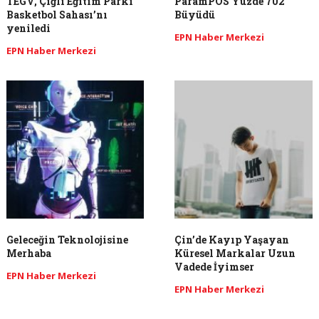
TEGV, Çiğli Eğitim Parkı
ParamPOS Yüzde 702
Basketbol Sahası’nı
Büyüdü
yeniledi
EPN Haber Merkezi
EPN Haber Merkezi
Geleceğin Teknolojisine
Çin’de Kayıp Yaşayan
Merhaba
Küresel Markalar Uzun
Vadede İyimser
EPN Haber Merkezi
EPN Haber Merkezi