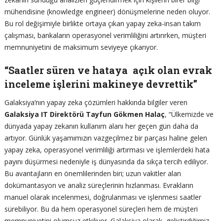
mühendisine (knowledge engineer) dönüşmelerine neden oluyor.
Bu rol değişimiyle birlikte ortaya çıkan yapay zeka-insan takım
çalışması, bankaların operasyonel verimliliğini artırırken, müşteri
memnuniyetini de maksimum seviyeye çıkarıyor.
“Saatler süren ve hataya açık olan evrak
inceleme işlerini makineye devrettik”
Galaksiya’nın yapay zeka çözümleri hakkında bilgiler veren
Galaksiya IT Direktörü Tayfun Gökmen Halaç
, “Ülkemizde ve
dünyada yapay zekanın kullanım alanı her geçen gün daha da
artıyor. Günlük yaşamımızın vazgeçilmez bir parçası haline gelen
yapay zeka, operasyonel verimliliği artırması ve işlemlerdeki hata
payını düşürmesi nedeniyle iş dünyasında da sıkça tercih ediliyor.
Bu avantajların en önemlilerinden biri; uzun vakitler alan
dokümantasyon ve analiz süreçlerinin hızlanması. Evrakların
manuel olarak incelenmesi, doğrulanması ve işlenmesi saatler
sürebiliyor. Bu da hem operasyonel süreçleri hem de müşteri
memnuniyetini olumsuz etkiliyor. Galaksiya olarak, geliştirdiğimiz